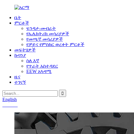
ቤት
ምርቶች
ፍንዳታ-መብራት
የኤሌክትሪክ መሳሪያዎች
የመጫኛ መሳሪያዎች
የቻይና የምስክር ወረቀት ምርቶች
መፍትሄዎች
ኩባንያ
ስለ እኛ
የጥራት አስተዳደር
EEW አካዳሚ
ዜና
ተገናኝ
English
Chinese