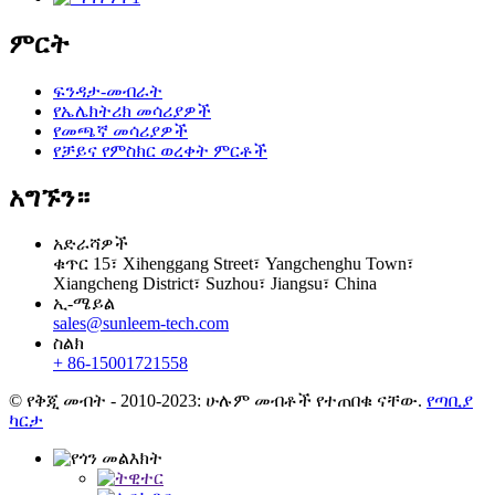
ምርት
ፍንዳታ-መብራት
የኤሌክትሪክ መሳሪያዎች
የመጫኛ መሳሪያዎች
የቻይና የምስክር ወረቀት ምርቶች
አግኙን።
አድራሻዎች
ቁጥር 15፣ Xihenggang Street፣ Yangchenghu Town፣
Xiangcheng District፣ Suzhou፣ Jiangsu፣ China
ኢ-ሜይል
sales@sunleem-tech.com
ስልክ
+ 86-15001721558
© የቅጂ መብት - 2010-2023: ሁሉም መብቶች የተጠበቁ ናቸው.
የጣቢያ
ካርታ