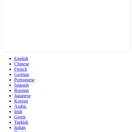
English
Chinese
French
German
Portuguese
Spanish
Russian
Japanese
Korean
Arabic
Irish
Greek
Turkish
Italian