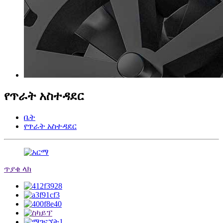
የጥራት አስተዳደር
ቤት
የጥራት አስተዳደር
ጥያቄ ላክ