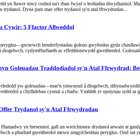
d yn llawer mwy cosbol na'r rhan fwyaf o leoliadau diwydiannol. Mae 
au trydanol. Dyna pam mae offer trydanol sy'n atal ffrwydradau...
 Cywir: 5 Ffactor Allweddol
peryglus—gwnewch benderfyniadau goleuo gwybodus gyda chanllawiau
ogelwch, cydymffurfiaeth ac effeithlonrwydd gweithredol. Goleuadau
byn Goleuadau Traddodiadol sy'n Atal Ffrwydrad: Be
gwelededd yw goleuadau—mae'n ymwneud â diogelwch, dibynadwyedd a 
weithredol a chyllidebau cynnal a chadw. Ymhlith yr opsiynau sydd ar g
ffer Trydanol sy'n Atal Ffrwydradau
madwy yn bresennol, gall un wreichionen drydanol arwain at ganlynia
gelwch a pharhad gweithredol mewn amgylcheddau peryglus. Ond sut yn