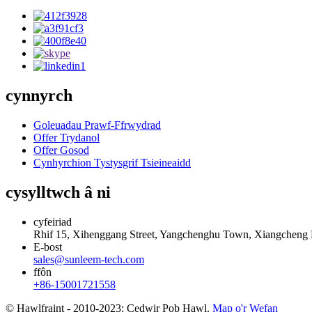
cynnyrch
Goleuadau Prawf-Ffrwydrad
Offer Trydanol
Offer Gosod
Cynhyrchion Tystysgrif Tsieineaidd
cysylltwch â ni
cyfeiriad
Rhif 15, Xihenggang Street, Yangchenghu Town, Xiangcheng Dis
E-bost
sales@sunleem-tech.com
ffôn
+86-15001721558
© Hawlfraint - 2010-2023: Cedwir Pob Hawl.
Map o'r Wefan