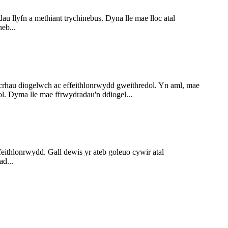
 llyfn a methiant trychinebus. Dyna lle mae lloc atal
eb...
rhau diogelwch ac effeithlonrwydd gweithredol. Yn aml, mae
. Dyma lle mae ffrwydradau'n ddiogel...
thlonrwydd. Gall dewis yr ateb goleuo cywir atal
d...