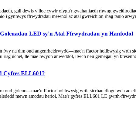
eth, gall dewis y lloc cywir olygu'r gwahaniaeth rhwng gweithrediadau
io i gynnwys ffrwydradau mewnol ac atal gwreichion rhag tanio arwyn
 Goleuadau LED sy'n Atal Ffrwydradau yn Hanfodol
 fwy na dim ond angenrheidrwydd—mae'n ffactor hollbwysig wrth sic
 risg uchel, lle mae nwyon anweddol, llwch neu gemegau yn bresennol
d Cyfres ELL601?
ond goleuo—mae'n ffactor hollbwysig wrth sicrhau diogelwch ac effei
welededd mewn amodau heriol. Mae'r gyfres ELL601 LE gwrth-ffrwydra