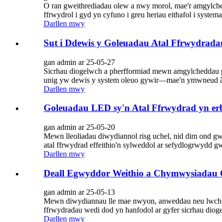
O ran gweithrediadau olew a nwy morol, mae'r amgylched
ffrwydrol i gyd yn cyfuno i greu heriau eithafol i system
Darllen mwy
Sut i Ddewis y Goleuadau Atal Ffrwydradau
gan admin ar 25-05-27
Sicrhau diogelwch a pherfformiad mewn amgylcheddau 
unig yw dewis y system oleuo gywir—mae'n ymwneud â di
Darllen mwy
Goleuadau LED sy'n Atal Ffrwydrad yn er
gan admin ar 25-05-20
Mewn lleoliadau diwydiannol risg uchel, nid dim ond 
atal ffrwydrad effeithio'n sylweddol ar sefydlogrwydd g
Darllen mwy
Deall Egwyddor Weithio a Chymwysiadau O
gan admin ar 25-05-13
Mewn diwydiannau lle mae nwyon, anweddau neu lwch ffla
ffrwydradau wedi dod yn hanfodol ar gyfer sicrhau dio
Darllen mwy