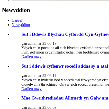
Newyddion
Cartref
Newyddion
Sut i Ddewis Blychau Cyffordd Cyn-Gyfn
gan admin ar 25-06-18
Ydych chi'n poeni na all eich blychau cyffordd presen
llym, gofynion cydymffurfio uchel, neu broblemau cynnal
Darllen mwy
Sut i ddewis cyflenwr socedi addas sy'n ata
gan admin ar 25-06-11
Ydych chi'n hyderus bod y socedi atal ffrwydrad yn ei
diogelwch a thrychineb. Os yw eich socedi presennol wed
Darllen mwy
Mae Gweithrediadau Alltraeth yn Galw am
gan admin ar 25-06-03