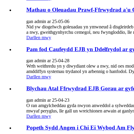
Mathau o Oleuadau Prawf-Ffrwydrad a'u
gan admin ar 25-05-06
Nid yw diogelwch goleuadau yn ymwneud â disgleirdeb
a nwy, gweithgynhyrchu cemegol, neu fwyngloddio, lle 
Darllen mwy
Pam fod Caufeydd EJB yn Ddelfrydol ar g
gan admin ar 25-04-28
Wrth weithredu yn y diwydiant olew a nwy, nid oes mod
amddiffyn systemau trydanol yn arbennig o hanfodol. Dym
Darllen mwy
Blychau Atal Ffrwydrad EJB Gorau ar gyfe
gan admin ar 25-04-23
O ran amgylcheddau gyda nwyon anweddol a sylweddau 
mwyaf peryglus, lle gall un wreichionen arwain at ganl
Darllen mwy
Popeth Sydd Angen i Chi Ei Wybod Am Fl