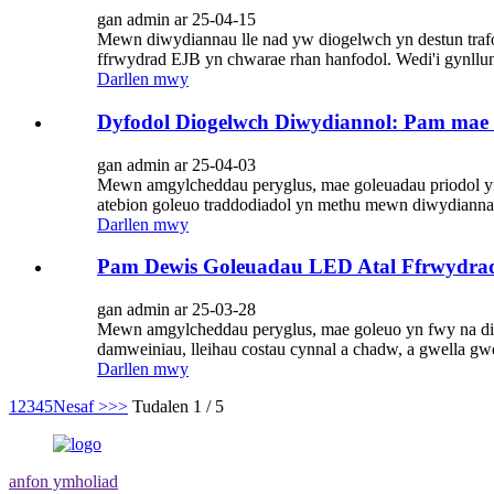
gan admin ar 25-04-15
Mewn diwydiannau lle nad yw diogelwch yn destun trafoda
ffrwydrad EJB yn chwarae rhan hanfodol. Wedi'i gynllun
Darllen mwy
Dyfodol Diogelwch Diwydiannol: Pam mae
gan admin ar 25-04-03
Mewn amgylcheddau peryglus, mae goleuadau priodol yn
atebion goleuo traddodiadol yn methu mewn diwydiannau
Darllen mwy
Pam Dewis Goleuadau LED Atal Ffrwydra
gan admin ar 25-03-28
Mewn amgylcheddau peryglus, mae goleuo yn fwy na dim 
damweiniau, lleihau costau cynnal a chadw, a gwella g
Darllen mwy
1
2
3
4
5
Nesaf >
>>
Tudalen 1 / 5
anfon ymholiad