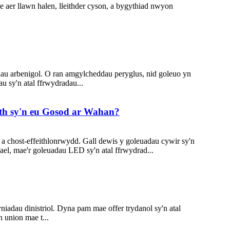
aer llawn halen, lleithder cyson, a bygythiad nwyon
 arbenigol. O ran amgylcheddau peryglus, nid goleuo yn
 sy'n atal ffrwydradau...
th sy'n eu Gosod ar Wahan?
chost-effeithlonrwydd. Gall dewis y goleuadau cywir sy'n
ael, mae'r goleuadau LED sy'n atal ffrwydrad...
dau dinistriol. Dyna pam mae offer trydanol sy'n atal
 union mae t...