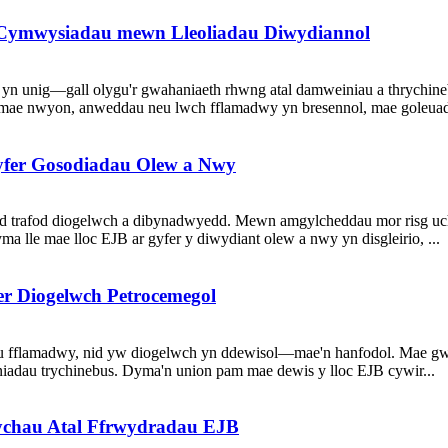
 Cymwysiadau mewn Lleoliadau Diwydiannol
 yn unig—gall olygu'r gwahaniaeth rhwng atal damweiniau a thrychi
mae nwyon, anweddau neu lwch fflamadwy yn bresennol, mae goleuadau
yfer Gosodiadau Olew a Nwy
d trafod diogelwch a dibynadwyedd. Mewn amgylcheddau mor risg uche
a lle mae lloc EJB ar gyfer y diwydiant olew a nwy yn disgleirio, ...
r Diogelwch Petrocemegol
fflamadwy, nid yw diogelwch yn ddewisol—mae'n hanfodol. Mae gwe
yniadau trychinebus. Dyma'n union pam mae dewis y lloc EJB cywir...
ychau Atal Ffrwydradau EJB