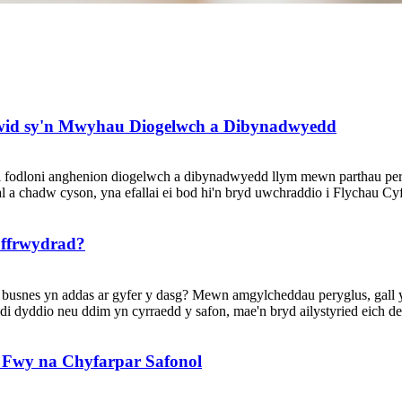
ewid sy'n Mwyhau Diogelwch a Dibynadwyedd
nol fodloni anghenion diogelwch a dibynadwyedd llym mewn parthau pe
 a chadw cyson, yna efallai ei bod hi'n bryd uwchraddio i Flychau Cy
l ffrwydrad?
ch busnes yn addas ar gyfer y dasg? Mewn amgylcheddau peryglus, gal
i dyddio neu ddim yn cyrraedd y safon, mae'n bryd ailystyried eich de
 Fwy na Chyfarpar Safonol