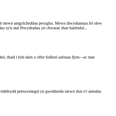
neb mewn amgylcheddau peryglus. Mewn diwydiannau fel olew
 sy'n atal ffrwydradau yn chwarae rhan hanfodol...
l, rhaid i bob darn o offer fodloni safonau llym—ac mae
ithfeydd petrocemegol yn gweithredu mewn rhai o'r amodau