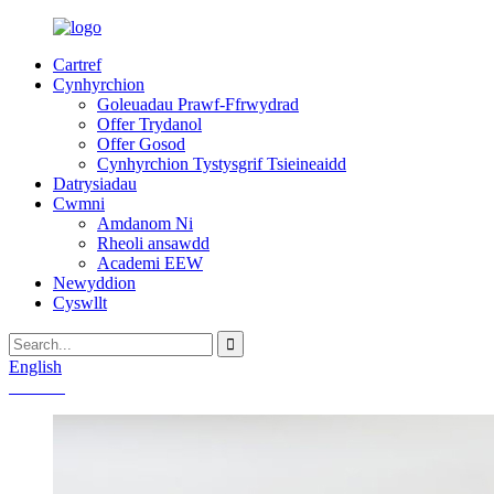
Cartref
Cynhyrchion
Goleuadau Prawf-Ffrwydrad
Offer Trydanol
Offer Gosod
Cynhyrchion Tystysgrif Tsieineaidd
Datrysiadau
Cwmni
Amdanom Ni
Rheoli ansawdd
Academi EEW
Newyddion
Cyswllt
English
Chinese