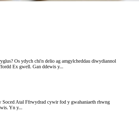
ryglus? Os ydych chi'n delio ag amgylcheddau diwydiannol
ffordd Ex gwell. Gan ddewis y...
l y Soced Atal Ffrwydrad cywir fod y gwahaniaeth rhwng
wis. Yn y...