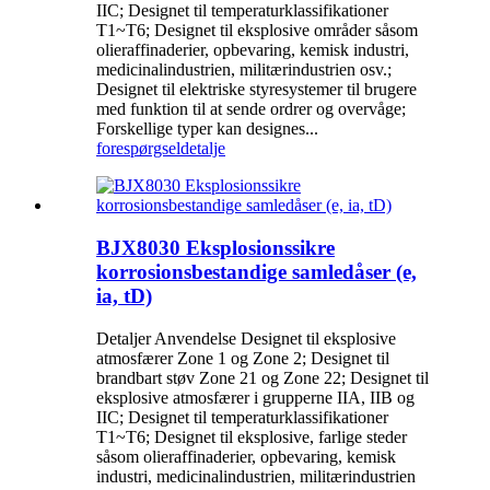
IIC; Designet til temperaturklassifikationer
T1~T6; Designet til eksplosive områder såsom
olieraffinaderier, opbevaring, kemisk industri,
medicinalindustrien, militærindustrien osv.;
Designet til elektriske styresystemer til brugere
med funktion til at sende ordrer og overvåge;
Forskellige typer kan designes...
forespørgsel
detalje
BJX8030 Eksplosionssikre
korrosionsbestandige samledåser (e,
ia, tD)
Detaljer Anvendelse Designet til eksplosive
atmosfærer Zone 1 og Zone 2; Designet til
brandbart støv Zone 21 og Zone 22; Designet til
eksplosive atmosfærer i grupperne IIA, IIB og
IIC; Designet til temperaturklassifikationer
T1~T6; Designet til eksplosive, farlige steder
såsom olieraffinaderier, opbevaring, kemisk
industri, medicinalindustrien, militærindustrien