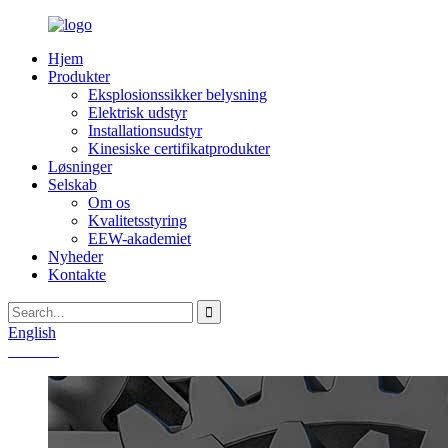
Hjem
Produkter
Eksplosionssikker belysning
Elektrisk udstyr
Installationsudstyr
Kinesiske certifikatprodukter
Løsninger
Selskab
Om os
Kvalitetsstyring
EEW-akademiet
Nyheder
Kontakte
English
Chinese