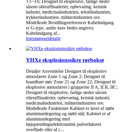
T1~T6; Designet til eksplosive, farlige steder
såsom olieraffinaderier, opbevaring, kemisk
industri, medicinalindustrien, tekstilindustrien,
trykkeriindustrien, militærindustrien osv.
Modelkode Bestillingsreferencer Kabelindgang
er G-type, andre krav bedes angives;
Kabelindgang af...
forespørgsel
detalje
YHXe eksplosionssikre rørbokse
Detaljer Anvendelse Designet til eksplosive
atmosfærer Zone 1 og Zone 2; Designet til
brandbart støv Zone 21 og Zone 22; Designet til
eksplosive atmosfærer i grupperne II A, II B, IIC;
Designet til eksplosive, farlige steder såsom
olieraffinaderier, opbevaring, kemisk industri,
medicinalindustrien, militærindustrien osv.
Modelkode Funktioner Kabinet er lavet af støbt
aluminiumlegering og støbt stål; Kabinet er af
aluminiumlegering med
højspændingselektrostatisk pulverlakeret
overflade eller af c...