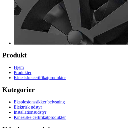
Produkt
Hjem
Produkter
Kinesiske certifikatprodukter
Kategorier
Eksplosionssikker belysning
Elektrisk udstyr
Installationsudstyr
Kinesiske certifikatprodukter