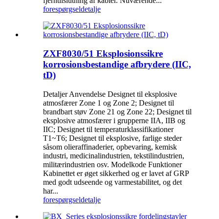
fjerntilslutning af kabler. Nuværende...
forespørgsel
detalje
ZXF8030/51 Eksplosionssikre
korrosionsbestandige afbrydere (IIC,
tD)
Detaljer Anvendelse Designet til eksplosive
atmosfærer Zone 1 og Zone 2; Designet til
brandbart støv Zone 21 og Zone 22; Designet til
eksplosive atmosfærer i grupperne IIA, IIB og
IIC; Designet til temperaturklassifikationer
T1~T6; Designet til eksplosive, farlige steder
såsom olieraffinaderier, opbevaring, kemisk
industri, medicinalindustrien, tekstilindustrien,
militærindustrien osv. Modelkode Funktioner
Kabinettet er øget sikkerhed og er lavet af GRP
med godt udseende og varmestabilitet, og det
har...
forespørgsel
detalje