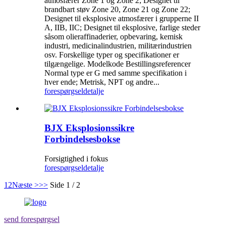
atmosfærer Zone 1 og Zone 2; Designet til
brandbart støv Zone 20, Zone 21 og Zone 22;
Designet til eksplosive atmosfærer i grupperne II
A, IIB, IIC; Designet til eksplosive, farlige steder
såsom olieraffinaderier, opbevaring, kemisk
industri, medicinalindustrien, militærindustrien
osv. Forskellige typer og specifikationer er
tilgængelige. Modelkode Bestillingsreferencer
Normal type er G med samme specifikation i
hver ende; Metrisk, NPT og andre...
forespørgsel
detalje
BJX Eksplosionssikre
Forbindelsesbokse
Forsigtighed i fokus
forespørgsel
detalje
1
2
Næste >
>>
Side 1 / 2
send forespørgsel