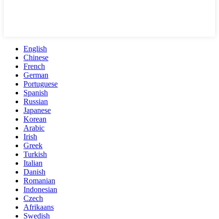
English
Chinese
French
German
Portuguese
Spanish
Russian
Japanese
Korean
Arabic
Irish
Greek
Turkish
Italian
Danish
Romanian
Indonesian
Czech
Afrikaans
Swedish