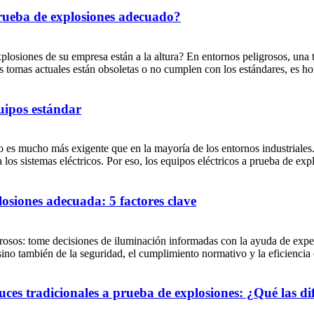
rueba de explosiones adecuado?
xplosiones de su empresa están a la altura? En entornos peligrosos, un
sus tomas actuales están obsoletas o no cumplen con los estándares, es hor
uipos estándar
no es mucho más exigente que en la mayoría de los entornos industriales
os sistemas eléctricos. Por eso, los equipos eléctricos a prueba de expl
osiones adecuada: 5 factores clave
grosos: tome decisiones de iluminación informadas con la ayuda de exper
sino también de la seguridad, el cumplimiento normativo y la eficiencia
ces tradicionales a prueba de explosiones: ¿Qué las di