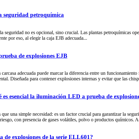
ra seguridad petroquímica
, la seguridad no es opcional, sino crucial. Las plantas petroquímicas 
nte por eso, al elegir la caja EJB adecuada...
a prueba de explosiones EJB
a carcasa adecuada puede marcar la diferencia entre un funcionamiento f
l. Diseñada para contener explosiones internas y evitar que las chisp
ué es esencial la iluminación LED a prueba de explosion
ue una simple necesidad: es un factor crucial para garantizar la seguri
to riesgo, con presencia de gases volátiles, polvo o productos químicos. 
a de explosiones de la serie ELL601?