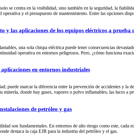
olo se centra en la visibilidad, sino también en la seguridad, la fiabilid
ad operativa y el presupuesto de mantenimiento. Entre las opciones disp
 y las aplicaciones de los equipos eléctricos a prueba 
lamables, una sola chispa eléctrica puede tener consecuencias devastado
ontinuidad operativa en entornos peligrosos. Pero, ¿cómo funciona exact
 aplicaciones en entornos industriales
dad; puede marcar la diferencia entre la prevención de accidentes y la d
 la minería, donde hay gases, vapores o polvo inflamables, las luces a 
nstalaciones de petróleo y gas
iabilidad son fundamentales. En entornos de alto riesgo como este, cada e
onde destaca la caja EJB para la industria del petróleo y el gas.