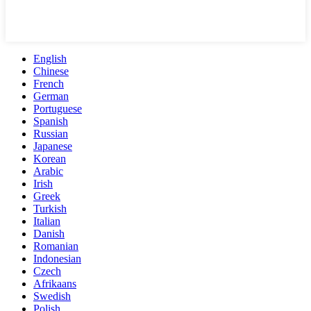
English
Chinese
French
German
Portuguese
Spanish
Russian
Japanese
Korean
Arabic
Irish
Greek
Turkish
Italian
Danish
Romanian
Indonesian
Czech
Afrikaans
Swedish
Polish