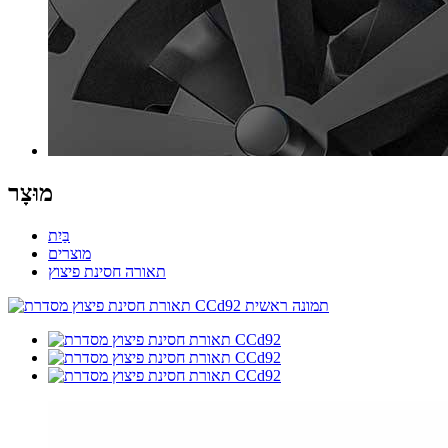
מוּצָר
בַּיִת
מוצרים
תאורה חסינת פיצוץ