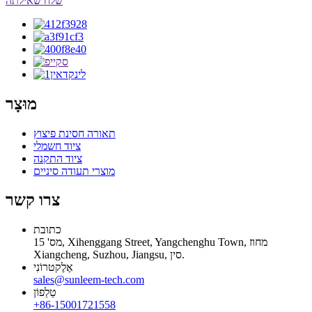
שלח שאילתה
מוּצָר
תאורה חסינת פיצוץ
ציוד חשמלי
ציוד התקנה
מוצרי תעודה סיניים
צרו קשר
כתובת
מס' 15, Xihenggang Street, Yangchenghu Town, מחוז
Xiangcheng, Suzhou, Jiangsu, סין.
אֶלֶקטרוֹנִי
sales@sunleem-tech.com
טֵלֵפוֹן
+86-15001721558