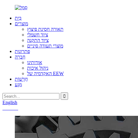
בַּיִת
מוצרים
תאורה חסינת פיצוץ
ציוד חשמלי
ציוד התקנה
מוצרי תעודה סיניים
פתרונות
חֶברָה
אודותינו
ניהול איכות
האקדמיה של EEW
חֲדָשׁוֹת
מַגָע
English
Chinese