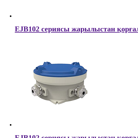
EJB102 сериясы жарылыстан қорғал
EJB102 сериясы жарылыстан қорғал