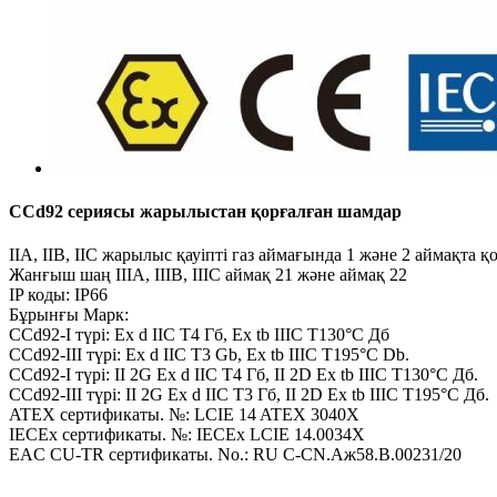
CCd92 сериясы жарылыстан қорғалған шамдар
IIA, IIB, IIC жарылыс қауіпті газ аймағында 1 және 2 аймақта 
Жанғыш шаң IIIA, IIIB, IIIC аймақ 21 және аймақ 22
IP коды: IP66
Бұрынғы Марк:
CCd92-I түрі: Ex d IIC T4 Гб, Ex tb IIIC T130°C Дб
CCd92-III түрі: Ex d IIC T3 Gb, Ex tb IIIC T195°C Db.
CCd92-I түрі: II 2G Ex d IIC T4 Гб, II 2D Ex tb IIIC T130°C Дб.
CCd92-III түрі: II 2G Ex d IIC T3 Гб, II 2D Ex tb IIIC T195°C Дб.
ATEX сертификаты. №: LCIE 14 ATEX 3040X
IECEx сертификаты. №: IECEx LCIE 14.0034X
EAC CU-TR сертификаты. No.: RU C-CN.Aж58.B.00231/20