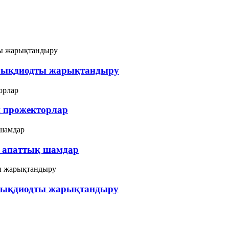
арықдиодты жарықтандыру
 прожекторлар
 апаттық шамдар
арықдиодты жарықтандыру