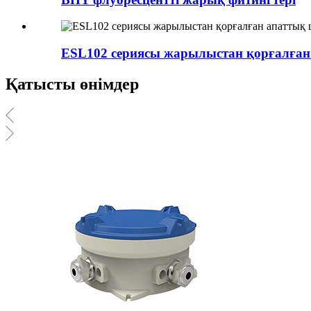
ESL102 сериясы жарылыстан қорғалған
Қатысты өнімдер