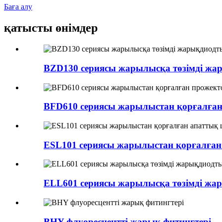
Баға алу
қатысты өнімдер
BZD130 сериясы жарылысқа төзімді ж
BFD610 сериясы жарылыстан қорғалған
ESL101 сериясы жарылыстан қорғалған
ELL601 сериясы жарылысқа төзімді ж
BHY флуоресцентті жарық фитингтері