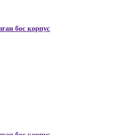
ған бос корпус
ған бос корпус