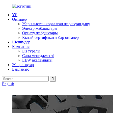
Үй
Өнімдер
Жарылыстан қорғалған жарықтандыру
Электр жабдықтары
Орнату жабдықтары
Қытай сертификаты бар өнімдер
Шешімдер
Компания
Біз туралы
Сапа менеджменті
EEW академиясы
Жаңалықтар
Байланыс
English
Chinese