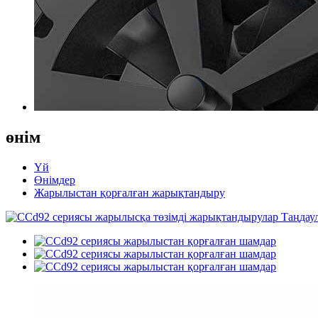
өнім
Үй
Өнімдер
Жарылыстан қорғалған жарықтандыру