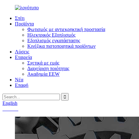
Σπίτι
Προϊόντα
Φωτισμός με αντιεκρηκτική προστασία
Ηλεκτρικός Εξοπλισμός
Εξοπλισμός εγκατάστασης
Κινέζικα πιστοποιητικά προϊόντων
Λύσεις
Εταιρεία
Σχετικά με εμάς
Διαχείριση ποιότητας
Ακαδημία EEW
Νέα
Επαφή
English
Chinese