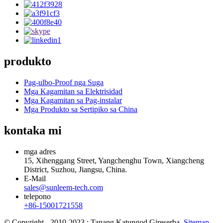
produkto
Pag-ulbo-Proof nga Suga
Mga Kagamitan sa Elektrisidad
Mga Kagamitan sa Pag-instalar
Mga Produkto sa Sertipiko sa China
kontaka mi
mga adres
15, Xihenggang Street, Yangchenghu Town, Xiangcheng
District, Suzhou, Jiangsu, China.
E-Mail
sales@sunleem-tech.com
telepono
+86-15001721558
© Copyright - 2010-2023 : Tanang Katungod Gireserba.
Sitemap