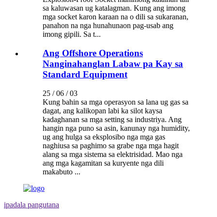
sa kaluwasan ug katalagman. Kung ang imong
mga socket karon karaan na o dili sa sukaranan,
panahon na nga hunahunaon pag-usab ang
imong gipili. Sa t...
Ang Offshore Operations
Nanginahanglan Labaw pa Kay sa
Standard Equipment
25 / 06 / 03
Kung bahin sa mga operasyon sa lana ug gas sa
dagat, ang kalikopan labi ka silot kaysa
kadaghanan sa mga setting sa industriya. Ang
hangin nga puno sa asin, kanunay nga humidity,
ug ang hulga sa eksplosibo nga mga gas
naghiusa sa paghimo sa grabe nga mga hagit
alang sa mga sistema sa elektrisidad. Mao nga
ang mga kagamitan sa kuryente nga dili
makabuto ...
ipadala pangutana