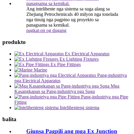
Ang intelihente nga sistema sa suga alang sa
Zhejiang Petrochemicals 40 milyon nga tonelada
nga tinuig nga pagpino ug proyekto sa
panagsama sa kemikal.
pagkat-on og dugang
produkto
Ex Electrical Apparatus
Ex Lighting Fixtures
Ex Pipe Fittings
Marine
Pang-industriya
nga Electrical Apparatus
Mga
Kasangkapan sa Pang-industriya nga Suga
Pang-industriya nga Pipe
Fitting
Intelihenteng sistema
balita
Giunsa Pagpili ang mga Ex Junction