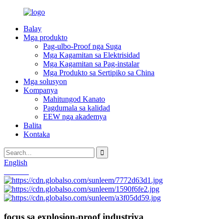
Balay
Mga produkto
Pag-ulbo-Proof nga Suga
Mga Kagamitan sa Elektrisidad
Mga Kagamitan sa Pag-instalar
Mga Produkto sa Sertipiko sa China
Mga solusyon
Kompanya
Mahitungod Kanato
Pagdumala sa kalidad
EEW nga akademya
Balita
Kontaka
English
Chinese
focus sa explosion-proof industriya