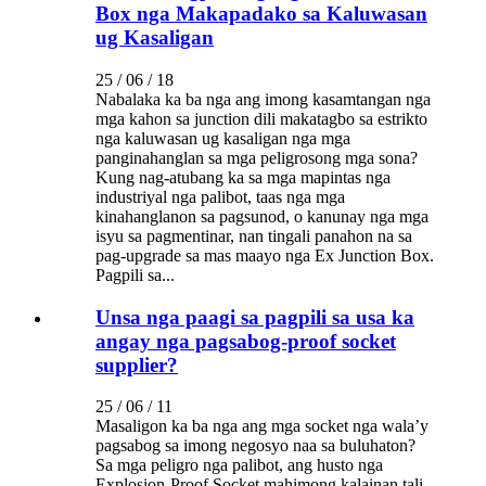
Box nga Makapadako sa Kaluwasan
ug Kasaligan
25 / 06 / 18
Nabalaka ka ba nga ang imong kasamtangan nga
mga kahon sa junction dili makatagbo sa estrikto
nga kaluwasan ug kasaligan nga mga
panginahanglan sa mga peligrosong mga sona?
Kung nag-atubang ka sa mga mapintas nga
industriyal nga palibot, taas nga mga
kinahanglanon sa pagsunod, o kanunay nga mga
isyu sa pagmentinar, nan tingali panahon na sa
pag-upgrade sa mas maayo nga Ex Junction Box.
Pagpili sa...
Unsa nga paagi sa pagpili sa usa ka
angay nga pagsabog-proof socket
supplier?
25 / 06 / 11
Masaligon ka ba nga ang mga socket nga wala’y
pagsabog sa imong negosyo naa sa buluhaton?
Sa mga peligro nga palibot, ang husto nga
Explosion-Proof Socket mahimong kalainan tali