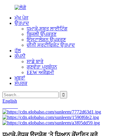
ਮੁੱਖ ਪੇਜ
ਉਤਪਾਦ
ਧਮਾਕੇ-ਸਬੂਤ ਲਾਈਟਿੰਗ
ਬਿਜਲੀ ਉਪਕਰਣ
ਇੰਸਟਾਲੇਸ਼ਨ ਉਪਕਰਣ
ਚੀਨੀ ਸਰਟੀਫਿਕੇਟ ਉਤਪਾਦ
ਹੱਲ
ਕੰਪਨੀ
ਸਾਡੇ ਬਾਰੇ
ਗੁਣਵੱਤਾ ਪ੍ਰਬੰਧਨ
EEW ਅਕੈਡਮੀ
ਖ਼ਬਰਾਂ
ਸੰਪਰਕ
English
Chinese
ਧਮਾਕੇ-ਰੋਧਕ ਉਦਯੋਗ 'ਤੇ ਧਿਆਨ ਕੇਂਦਰਿਤ ਕਰੋ