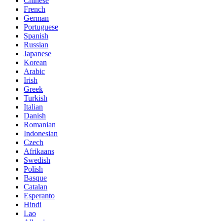
Chinese
French
German
Portuguese
Spanish
Russian
Japanese
Korean
Arabic
Irish
Greek
Turkish
Italian
Danish
Romanian
Indonesian
Czech
Afrikaans
Swedish
Polish
Basque
Catalan
Esperanto
Hindi
Lao