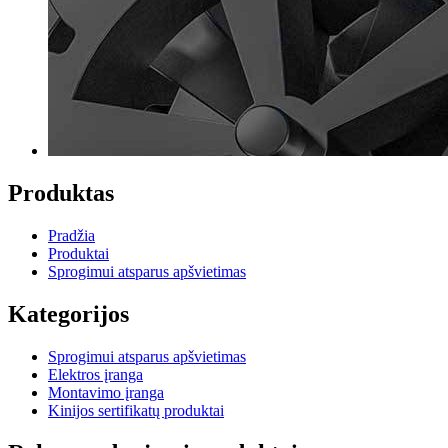
Produktas
Pradžia
Produktai
Sprogimui atsparus apšvietimas
Kategorijos
Sprogimui atsparus apšvietimas
Elektros įranga
Montavimo įranga
Kinijos sertifikatų produktai