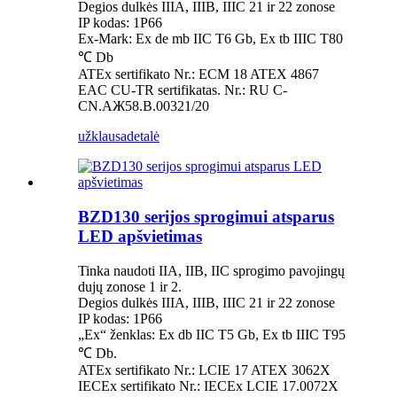
Degios dulkės IIIA, IIIB, IIIC 21 ir 22 zonose
IP kodas: 1P66
Ex-Mark: Ex de mb IIC T6 Gb, Ex tb IIIC T80
℃ Db
ATEx sertifikato Nr.: ECM 18 ATEX 4867
EAC CU-TR sertifikatas. Nr.: RU C-
CN.AЖ58.B.00321/20
užklausa
detalė
BZD130 serijos sprogimui atsparus
LED apšvietimas
Tinka naudoti IIA, IIB, IIC sprogimo pavojingų
dujų zonose 1 ir 2.
Degios dulkės IIIA, IIIB, IIIC 21 ir 22 zonose
IP kodas: 1P66
„Ex“ ženklas: Ex db IIC T5 Gb, Ex tb IIIC T95
℃ Db.
ATEx sertifikato Nr.: LCIE 17 ATEX 3062X
IECEx sertifikato Nr.: IECEx LCIE 17.0072X