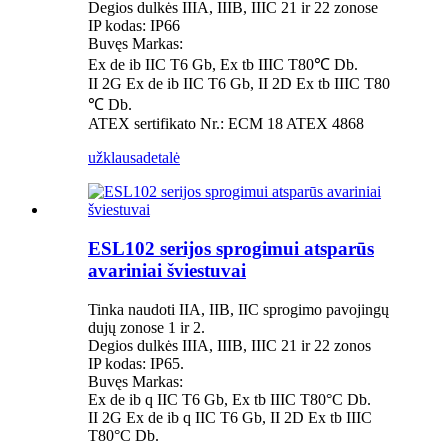
Degios dulkės IIIA, IIIB, IIIC 21 ir 22 zonose
IP kodas: IP66
Buvęs Markas:
Ex de ib IIC T6 Gb, Ex tb IIIC T80℃ Db.
II 2G Ex de ib IIC T6 Gb, II 2D Ex tb IIIC T80
℃ Db.
ATEX sertifikato Nr.: ECM 18 ATEX 4868
užklausa
detalė
ESL102 serijos sprogimui atsparūs
avariniai šviestuvai
Tinka naudoti IIA, IIB, IIC sprogimo pavojingų
dujų zonose 1 ir 2.
Degios dulkės IIIA, IIIB, IIIC 21 ir 22 zonos
IP kodas: IP65.
Buvęs Markas:
Ex de ib q IIC T6 Gb, Ex tb IIIC T80°C Db.
II 2G Ex de ib q IIC T6 Gb, II 2D Ex tb IIIC
T80°C Db.