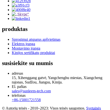
produktas
Sprogimui atsparus apšvietimas
Elektros įranga
Montavimo įranga
Kinijos sertifikatų produktai
susisiekite su mumis
adresas
15, Xihenggang gatvė, Yangchenghu miestas, Xiangcheng
rajonas, Sudžou, Jiangsu, Kinija.
El. paštas
sales@sunleem-tech.com
telefonas
+86-15001721558
© Autorių teisės - 2010–2023: Visos teisės saugomos.
Svetainės