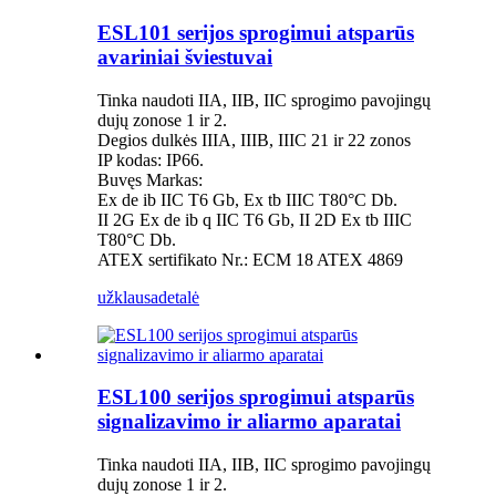
ESL101 serijos sprogimui atsparūs
avariniai šviestuvai
Tinka naudoti IIA, IIB, IIC sprogimo pavojingų
dujų zonose 1 ir 2.
Degios dulkės IIIA, IIIB, IIIC 21 ir 22 zonos
IP kodas: IP66.
Buvęs Markas:
Ex de ib IIC T6 Gb, Ex tb IIIC T80°C Db.
II 2G Ex de ib q IIC T6 Gb, II 2D Ex tb IIIC
T80°C Db.
ATEX sertifikato Nr.: ECM 18 ATEX 4869
užklausa
detalė
ESL100 serijos sprogimui atsparūs
signalizavimo ir aliarmo aparatai
Tinka naudoti IIA, IIB, IIC sprogimo pavojingų
dujų zonose 1 ir 2.