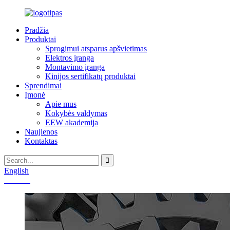
Pradžia
Produktai
Sprogimui atsparus apšvietimas
Elektros įranga
Montavimo įranga
Kinijos sertifikatų produktai
Sprendimai
Įmonė
Apie mus
Kokybės valdymas
EEW akademija
Naujienos
Kontaktas
English
Chinese