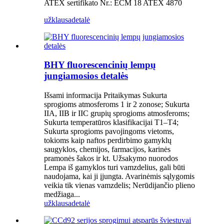
ATEX sertifikato Nr.: ECM 18 ATEX 4870
užklausa
detalė
BHY fluorescencinių lempų
jungiamosios detalės
Išsami informacija Pritaikymas Sukurta
sprogioms atmosferoms 1 ir 2 zonose; Sukurta
IIA, IIB ir IIC grupių sprogioms atmosferoms;
Sukurta temperatūros klasifikacijai T1–T4;
Sukurta sprogioms pavojingoms vietoms,
tokioms kaip naftos perdirbimo gamyklų
saugyklos, chemijos, farmacijos, karinės
pramonės šakos ir kt. Užsakymo nuorodos
Lempa iš gamyklos turi vamzdelius, gali būti
naudojama, kai ji įjungta. Avarinėmis sąlygomis
veikia tik vienas vamzdelis; Nerūdijančio plieno
medžiaga...
užklausa
detalė