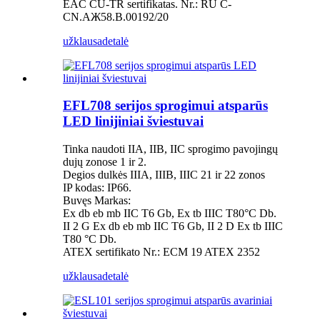
EAC CU-TR sertifikatas. Nr.: RU C-
CN.AЖ58.B.00192/20
užklausa
detalė
EFL708 serijos sprogimui atsparūs
LED linijiniai šviestuvai
Tinka naudoti IIA, IIB, IIC sprogimo pavojingų
dujų zonose 1 ir 2.
Degios dulkės IIIA, IIIB, IIIC 21 ir 22 zonos
IP kodas: IP66.
Buvęs Markas:
Ex db eb mb IIC T6 Gb, Ex tb IIIC T80°C Db.
II 2 G Ex db eb mb IIC T6 Gb, II 2 D Ex tb IIIC
T80 °C Db.
ATEX sertifikato Nr.: ECM 19 ATEX 2352
užklausa
detalė