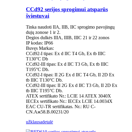
CCd92 serijos sprogimui atsparūs
šviestuvai
Tinka naudoti IIA, IIB, IIC sprogimo pavojingų
dujų zonose 1 ir 2.
Degios dulkės IIIA, IIIB, IIIC 21 ir 22 zonos
IP kodas: IP66
Buvęs Markas:
CCd92-I tipas: Ex d IIC T4 Gb, Ex tb IIIC
T130°C Db
CCd92-III tipas: Ex d IIC T3 Gb, Ex tb IIIC
T195°C Db.
CCd92-I tipas: II 2G Ex d IIC T4 Gb, II 2D Ex
tb IIIC T130°C Db.
CCd92-III tipas: II 2G Ex d IIC T3 Gb, II 2D Ex
tb IIIC T195°C Db.
ATEX sertifikato Nr.: LCIE 14 ATEX 3040X
IECEx sertifikato Nr.: IECEx LCIE 14.0034X
EAC CU-TR sertifikatas. Nr.: RU C-
CN.Aж58.B.00231/20
užklausa
detalė