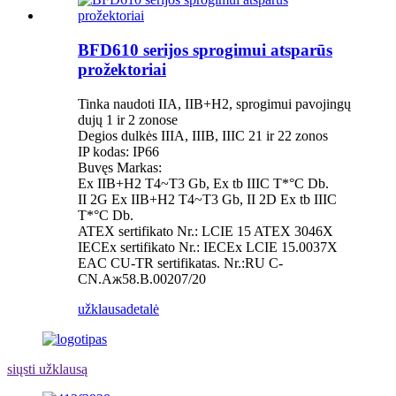
BFD610 serijos sprogimui atsparūs
prožektoriai
Tinka naudoti IIA, IIB+H2, sprogimui pavojingų
dujų 1 ir 2 zonose
Degios dulkės IIIA, IIIB, IIIC 21 ir 22 zonos
IP kodas: IP66
Buvęs Markas:
Ex IIB+H2 T4~T3 Gb, Ex tb IIIC T*°C Db.
II 2G Ex IIB+H2 T4~T3 Gb, II 2D Ex tb IIIC
T*°C Db.
ATEX sertifikato Nr.: LCIE 15 ATEX 3046X
IECEx sertifikato Nr.: IECEx LCIE 15.0037X
EAC CU-TR sertifikatas. Nr.:RU C-
CN.Aж58.B.00207/20
užklausa
detalė
siųsti užklausą