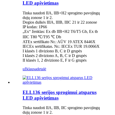
LED apšvietimas
Tinka naudoti IIA, IIB+H2 sprogimo pavojingų
dujų zonose 1 ir 2.
Degios dulkės IIIA, IIIB, IIIC 21 ir 22 zonose
IP kodas: 1P66
„Ex“ ženklas: Ex db IIB+H2 T6/T5 Gb, Ex tb
IIIC T80 ℃/T95 ℃ Db
ATEx sertifikato Nr.: AÜV 19 ATEX 8446X
IECEx sertifikatas. Nr.: IECEx TUR 19.0066X
I klasės 1 diviziono B, C ir D grupės
I klasės 2 diviziono A, B, C ir D grupės
II klasės 1, 2 diviziono E, F ir G grupės
užklausa
detalė
ELL136 serijos sprogimui atsparus
LED apšvietimas
Tinka naudoti IIA, IIB, IIC sprogimo pavojingų
dujų zonose 1 ir 2.