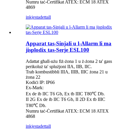
Numru taċ-Ċertifikat ATEX: ECM 18 ATEX
4869
inkjesta
dettall
Apparat tas-Sinjali u l-Allarm li ma
jisplodix tas-Serje ESL100
Adattat għall-użu fiż-żona 1 u ż-żona 2 ta' gass
perikoluż ta' splużjoni IIA, IIB, IIC.
Trab kombustibbli IIIA, IIIB, IIIC żona 21 u
żona 22
Kodiċi IP: IP66
Ex-Mark:
Ex de ib IIC T6 Gb, Ex tb IIIC T80℃ Db.
II 2G Ex de ib IIC T6 Gb, II 2D Ex tb IIIC
T80℃ Db.
Numru taċ-Ċertifikat ATEX: ECM 18 ATEX
4868
inkjesta
dettall