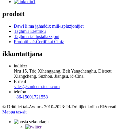
prodott
Dawl li ma jgħaddix mill-isplużjonijiet
Tagħmir Elettriku
Tagħmir ta' Installazzjoni
Prodotti taċ-Ċertifikat Ċiniż
ikkuntattjana
indirizz
Nru 15, Triq Xihenggang, Belt Yangchenghu, Distrett
Xiangcheng, Suzhou, Jiangsu, iċ-Ċina.
E-mail
sales@sunleem-tech.com
telefon
+86-15001721558
© Drittijiet tal-Awtur - 2010-2023: Id-Drittijiet kollha Riżervati.
Mappa tas-sit