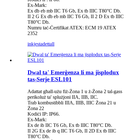
Ex-Mark:
Ex db eb mb IIC T6 Gb, Ex tb IIIC T80°C Db.
II 2 G Ex db eb mb IIC T6 Gb, II 2 D Ex tb IIIC
T80°C Db.
Numru taċ-Ċertifikat ATEX: ECM 19 ATEX
2352
inkjesta
dettall
Dwal ta' Emerġenza li ma jisplodux
tas-Serje ESL101
Adattat għall-użu fiż-Żona 1 u ż-Żona 2 tal-gass
perikoluż ta' splużjoni IIA, IIB, IIC.
Trab kombustibbli IIIA, IIIB, IIIC Żona 21 u
Żona 22
Kodiċi IP: IP66.
Ex-Mark:
Ex de ib IIC T6 Gb, Ex tb IIIC T80°C Db.
II 2G Ex de ib q IIC T6 Gb, II 2D Ex tb IIIC
T80°C Db.