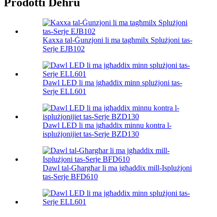
Prodotti Dehru
Kaxxa tal-Ġunzjoni li ma tagħmilx Splużjoni tas-
Serje EJB102
Dawl LED li ma jgħaddix minn splużjoni tas-
Serje ELL601
Dawl LED li ma jgħaddix minnu kontra l-
isplużjonijiet tas-Serje BZD130
Dawl tal-Għargħar li ma jgħaddix mill-Isplużjoni
tas-Serje BFD610