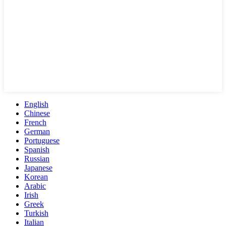
English
Chinese
French
German
Portuguese
Spanish
Russian
Japanese
Korean
Arabic
Irish
Greek
Turkish
Italian