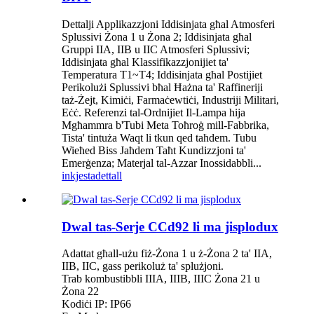
Dettalji Applikazzjoni Iddisinjata għal Atmosferi
Splussivi Żona 1 u Żona 2; Iddisinjata għal
Gruppi IIA, IIB u IIC Atmosferi Splussivi;
Iddisinjata għal Klassifikazzjonijiet ta'
Temperatura T1~T4; Iddisinjata għal Postijiet
Perikolużi Splussivi bħal Ħażna ta' Raffineriji
taż-Żejt, Kimiċi, Farmaċewtiċi, Industriji Militari,
Eċċ. Referenzi tal-Ordnijiet Il-Lampa hija
Mgħammra b'Tubi Meta Toħroġ mill-Fabbrika,
Tista' tintuża Waqt li tkun qed taħdem. Tubu
Wieħed Biss Jaħdem Taħt Kundizzjoni ta'
Emerġenza; Materjal tal-Azzar Inossidabbli...
inkjesta
dettall
Dwal tas-Serje CCd92 li ma jisplodux
Adattat għall-użu fiż-Żona 1 u ż-Żona 2 ta' IIA,
IIB, IIC, gass perikoluż ta' splużjoni.
Trab kombustibbli IIIA, IIIB, IIIC Żona 21 u
Żona 22
Kodiċi IP: IP66