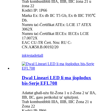
Trab kombustibbli IIIA, IIIB, IIIC żona 21 u
żona 22
Kodiċi IP: 1P66
Marka Ex: Ex db IIC T5 Gb, Ex tb IIIC T95℃
Db.
Numru taċ-Ċertifikat ATEx: LCIE 17 ATEX
3062X
Numru taċ-Ċertifikat IECEx: IECEx LCIE
17.0072X
EAC CU-TR Ċert. Nru: RU C-
CN.AЖ58.B.00192/20
inkjesta
dettall
Dwal Lineari LED li ma jisplodux
bis-Serje EFL708
Adattat għall-użu fiż-Żona 1 u ż-Żona 2 ta' IIA,
IIB, IIC, gass perikoluż ta' splużjoni.
Trab kombustibbli IIIA, IIIB, IIIC Żona 21 u
Żona 22
Kodiċi IP: IP66.