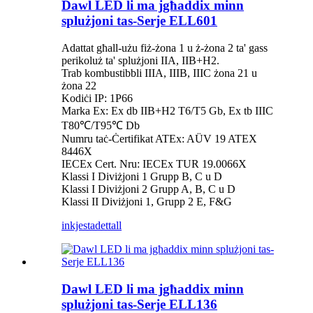
Dawl LED li ma jgħaddix minn
splużjoni tas-Serje ELL601
Adattat għall-użu fiż-żona 1 u ż-żona 2 ta' gass
perikoluż ta' splużjoni IIA, IIB+H2.
Trab kombustibbli IIIA, IIIB, IIIC żona 21 u
żona 22
Kodiċi IP: 1P66
Marka Ex: Ex db IIB+H2 T6/T5 Gb, Ex tb IIIC
T80℃/T95℃ Db
Numru taċ-Ċertifikat ATEx: AÜV 19 ATEX
8446X
IECEx Cert. Nru: IECEx TUR 19.0066X
Klassi I Diviżjoni 1 Grupp B, C u D
Klassi I Diviżjoni 2 Grupp A, B, C u D
Klassi II Diviżjoni 1, Grupp 2 E, F&G
inkjesta
dettall
Dawl LED li ma jgħaddix minn
splużjoni tas-Serje ELL136