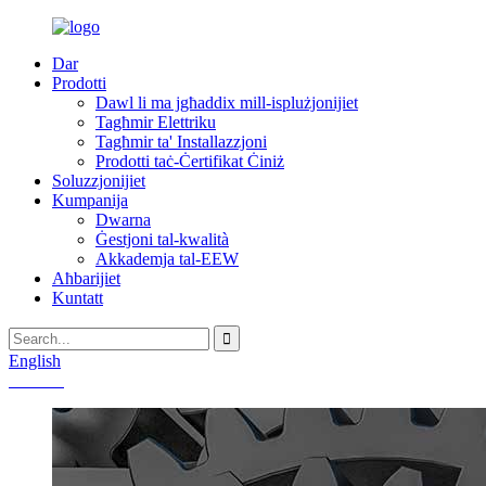
Dar
Prodotti
Dawl li ma jgħaddix mill-isplużjonijiet
Tagħmir Elettriku
Tagħmir ta' Installazzjoni
Prodotti taċ-Ċertifikat Ċiniż
Soluzzjonijiet
Kumpanija
Dwarna
Ġestjoni tal-kwalità
Akkademja tal-EEW
Aħbarijiet
Kuntatt
English
Chinese