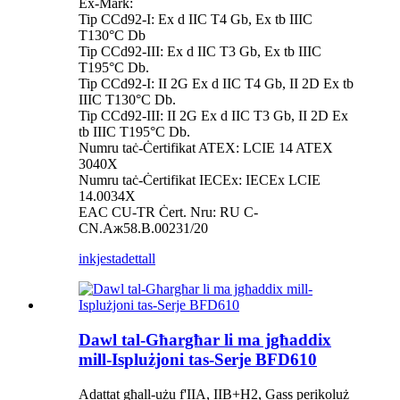
Ex-Mark:
Tip CCd92-I: Ex d IIC T4 Gb, Ex tb IIIC
T130°C Db
Tip CCd92-III: Ex d IIC T3 Gb, Ex tb IIIC
T195°C Db.
Tip CCd92-I: II 2G Ex d IIC T4 Gb, II 2D Ex tb
IIIC T130°C Db.
Tip CCd92-III: II 2G Ex d IIC T3 Gb, II 2D Ex
tb IIIC T195°C Db.
Numru taċ-Ċertifikat ATEX: LCIE 14 ATEX
3040X
Numru taċ-Ċertifikat IECEx: IECEx LCIE
14.0034X
EAC CU-TR Ċert. Nru: RU C-
CN.Aж58.B.00231/20
inkjesta
dettall
Dawl tal-Għargħar li ma jgħaddix
mill-Isplużjoni tas-Serje BFD610
Adattat għall-użu f'IIA, IIB+H2, Gass perikoluż