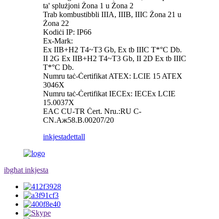
ta' splużjoni Żona 1 u Żona 2
Trab kombustibbli IIIA, IIIB, IIIC Żona 21 u
Żona 22
Kodiċi IP: IP66
Ex-Mark:
Ex IIB+H2 T4~T3 Gb, Ex tb IIIC T*°C Db.
II 2G Ex IIB+H2 T4~T3 Gb, II 2D Ex tb IIIC
T*°C Db.
Numru taċ-Ċertifikat ATEX: LCIE 15 ATEX
3046X
Numru taċ-Ċertifikat IECEx: IECEx LCIE
15.0037X
EAC CU-TR Ċert. Nru.:RU C-
CN.Aж58.B.00207/20
inkjesta
dettall
ibgħat inkjesta