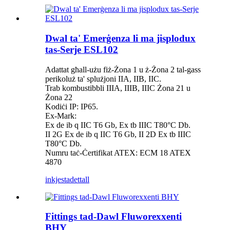
Dwal ta' Emerġenza li ma jisplodux
tas-Serje ESL102
Adattat għall-użu fiż-Żona 1 u ż-Żona 2 tal-gass
perikoluż ta' splużjoni IIA, IIB, IIC.
Trab kombustibbli IIIA, IIIB, IIIC Żona 21 u
Żona 22
Kodiċi IP: IP65.
Ex-Mark:
Ex de ib q IIC T6 Gb, Ex tb IIIC T80°C Db.
II 2G Ex de ib q IIC T6 Gb, II 2D Ex tb IIIC
T80°C Db.
Numru taċ-Ċertifikat ATEX: ECM 18 ATEX
4870
inkjesta
dettall
Fittings tad-Dawl Fluworexxenti
BHY