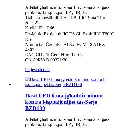
Adattat għall-użu fiż-żona 1 u ż-żona 2 ta' gass
perikoluż ta' splużjoni IIA, IIB, IIC.
Trab kombustibbli IIIA, IIIB, IIIC żona 21 u
żona 22
Kodiċi IP: 1P66
Ex-Mark: Ex de mb IIC T6 Gb,Ex tb IIIC T80℃
Db
Numru taċ-Ċertifikat ATEx: ECM 18 ATEX
4867
EAC CU-TR Ċert. Nru: RU C-
CN.AЖ58.B.00321/20
inkjesta
dettall
Dawl LED li ma jgħaddix minnu
kontra l-isplużjonijiet tas-Serje
BZD130
Adattat għall-użu fiż-żona 1 u ż-żona 2 ta' gass
perikoluż ta' splużjoni IIA, IIB, IIC.