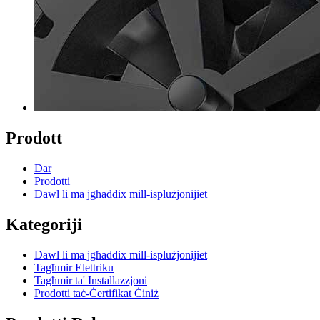
Prodott
Dar
Prodotti
Dawl li ma jgħaddix mill-isplużjonijiet
Kategoriji
Dawl li ma jgħaddix mill-isplużjonijiet
Tagħmir Elettriku
Tagħmir ta' Installazzjoni
Prodotti taċ-Ċertifikat Ċiniż