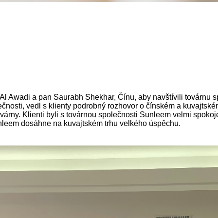
em Al Awadi a pan Saurabh Shekhar, Čínu, aby navštívili továr
sti, vedl s klienty podrobný rozhovor o čínském a kuvajtském t
árny. Klienti byli s továrnou společnosti Sunleem velmi spok
nleem dosáhne na kuvajtském trhu velkého úspěchu.