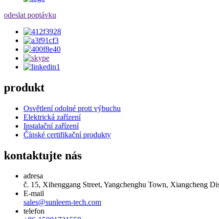
odeslat poptávku
produkt
Osvětlení odolné proti výbuchu
Elektrická zařízení
Instalační zařízení
Čínské certifikační produkty
kontaktujte nás
adresa
č. 15, Xihenggang Street, Yangchenghu Town, Xiangcheng Distr
E-mail
sales@sunleem-tech.com
telefon