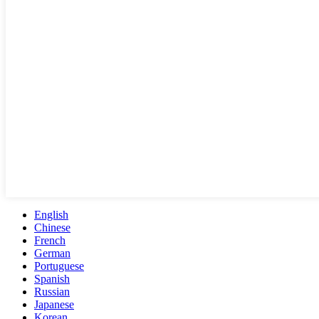
English
Chinese
French
German
Portuguese
Spanish
Russian
Japanese
Korean