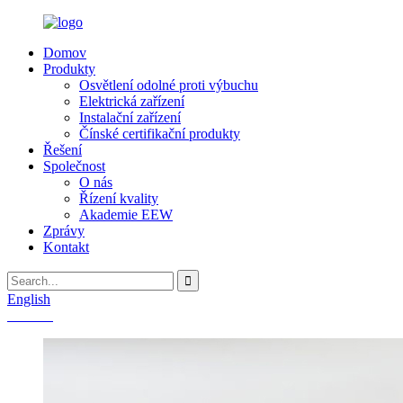
Domov
Produkty
Osvětlení odolné proti výbuchu
Elektrická zařízení
Instalační zařízení
Čínské certifikační produkty
Řešení
Společnost
O nás
Řízení kvality
Akademie EEW
Zprávy
Kontakt
English
Chinese