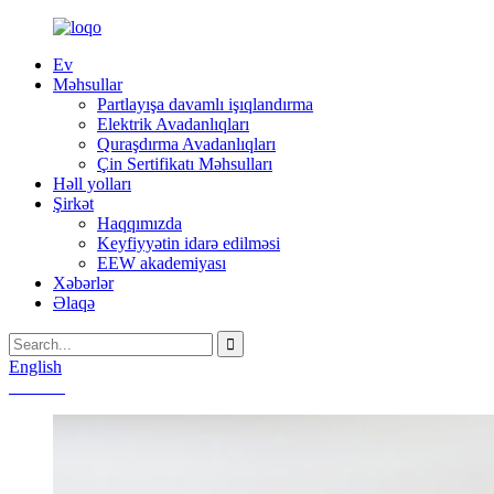
Ev
Məhsullar
Partlayışa davamlı işıqlandırma
Elektrik Avadanlıqları
Quraşdırma Avadanlıqları
Çin Sertifikatı Məhsulları
Həll yolları
Şirkət
Haqqımızda
Keyfiyyətin idarə edilməsi
EEW akademiyası
Xəbərlər
Əlaqə
English
Chinese