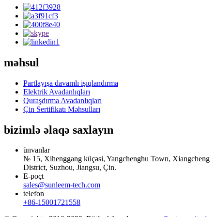
məhsul
Partlayışa davamlı işıqlandırma
Elektrik Avadanlıqları
Quraşdırma Avadanlıqları
Çin Sertifikatı Məhsulları
bizimlə əlaqə saxlayın
ünvanlar
№ 15, Xihenggang küçəsi, Yangchenghu Town, Xiangcheng
District, Suzhou, Jiangsu, Çin.
E-poçt
sales@sunleem-tech.com
telefon
+86-15001721558