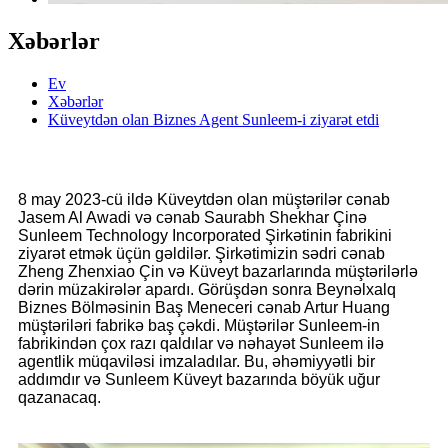
Xəbərlər
Ev
Xəbərlər
Küveytdən olan Biznes Agent Sunleem-i ziyarət etdi
8 may 2023-cü ildə Küveytdən olan müştərilər cənab
Jasem Al Awadi və cənab Saurabh Shekhar Çinə
Sunleem Technology Incorporated Şirkətinin fabrikini
ziyarət etmək üçün gəldilər. Şirkətimizin sədri cənab
Zheng Zhenxiao Çin və Küveyt bazarlarında müştərilərlə
dərin müzakirələr apardı. Görüşdən sonra Beynəlxalq
Biznes Bölməsinin Baş Meneceri cənab Artur Huang
müştəriləri fabrikə baş çəkdi. Müştərilər Sunleem-in
fabrikindən çox razı qaldılar və nəhayət Sunleem ilə
agentlik müqaviləsi imzaladılar. Bu, əhəmiyyətli bir
addımdır və Sunleem Küveyt bazarında böyük uğur
qazanacaq.