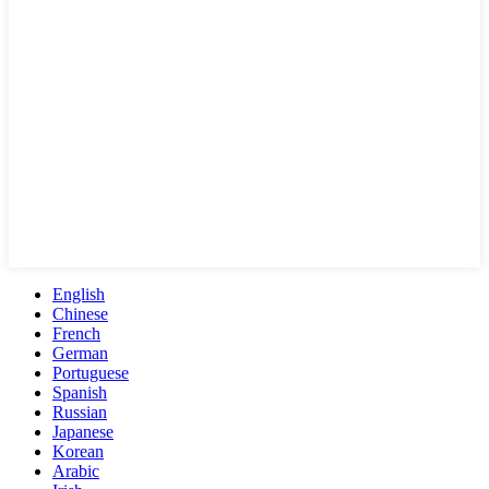
English
Chinese
French
German
Portuguese
Spanish
Russian
Japanese
Korean
Arabic