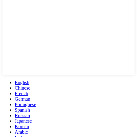
English
Chinese
French
German
Portuguese
Spanish
Russian
Japanese
Korean
Arabic