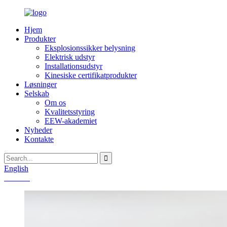
Hjem
Produkter
Eksplosionssikker belysning
Elektrisk udstyr
Installationsudstyr
Kinesiske certifikatprodukter
Løsninger
Selskab
Om os
Kvalitetsstyring
EEW-akademiet
Nyheder
Kontakte
English
Chinese