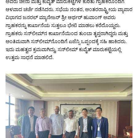
ಅವರು ಚೀನಾ ಮತ್ತು ಕುವೈತ್ ಮಾರುಕಟ್ಟೆಗಳ ಕುರಿತು ಗ್ರಾಹಕರೊಂದಿಗೆ
ಆಳವಾದ ಚರ್ಚೆ ನಡೆಸಿದರು. ಸಭೆಯ ನಂತರ, ಅಂತರರಾಷ್ಟ್ರೀಯ ವ್ಯಾಪಾರ
ವಿಭಾಗದ ಜನರಲ್ ಮ್ಯಾನೇಜರ್ ಶ್ರೀ ಆರ್ಥರ್ ಹುವಾಂಗ್ ಅವರು
ಗ್ರಾಹಕರನ್ನು ಕಾರ್ಖಾನೆಯ ಸುತ್ತಲೂ ಭೇಟಿ ಮಾಡಲು ಕರೆದೊಯ್ದರು.
ಗ್ರಾಹಕರು ಸನ್‌ಲೀಮ್‌ನ ಕಾರ್ಖಾನೆಯಿಂದ ತುಂಬಾ ತೃಪ್ತರಾಗಿದ್ದರು ಮತ್ತು
ಅಂತಿಮವಾಗಿ ಸನ್‌ಲೀಮ್‌ನೊಂದಿಗೆ ಏಜೆನ್ಸಿ ಒಪ್ಪಂದಕ್ಕೆ ಸಹಿ ಹಾಕಿದರು.
ಇದು ಮಹತ್ವದ ಕ್ರಮವಾಗಿದ್ದು, ಸನ್‌ಲೀಮ್ ಕುವೈತ್ ಮಾರುಕಟ್ಟೆಯಲ್ಲಿ
ಉತ್ತಮ ಸಾಧನೆ ಮಾಡಲಿದೆ.