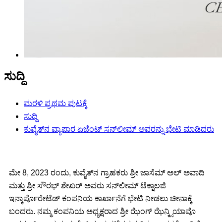
ಸುದ್ದಿ
ಮರಳಿ ಪ್ರಥಮ ಪುಟಕ್ಕೆ
ಸುದ್ದಿ
ಕುವೈತ್‌ನ ವ್ಯಾಪಾರ ಏಜೆಂಟ್ ಸನ್‌ಲೀಮ್ ಅವರನ್ನು ಭೇಟಿ ಮಾಡಿದರು
ಮೇ 8, 2023 ರಂದು, ಕುವೈತ್‌ನ ಗ್ರಾಹಕರು ಶ್ರೀ ಜಾಸೆಮ್ ಅಲ್ ಅವಾದಿ
ಮತ್ತು ಶ್ರೀ ಸೌರಭ್ ಶೇಖರ್ ಅವರು ಸನ್‌ಲೀಮ್ ಟೆಕ್ನಾಲಜಿ
ಇನ್ಕಾರ್ಪೊರೇಟೆಡ್ ಕಂಪನಿಯ ಕಾರ್ಖಾನೆಗೆ ಭೇಟಿ ನೀಡಲು ಚೀನಾಕ್ಕೆ
ಬಂದರು. ನಮ್ಮ ಕಂಪನಿಯ ಅಧ್ಯಕ್ಷರಾದ ಶ್ರೀ ಝೆಂಗ್ ಝೆನ್ಕ್ಸಿಯಾವೊ