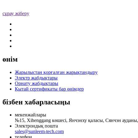
сұрау жіберу
өнім
Жарылыстан қорғалған жарықтандыру
Электр жабдықтары
Орнату жабдықтары
Қытай сертификаты бар өнімдер
бізбен хабарласыңы
мекенжайлары
№15, Xihenggang көшесі, Янчэнху қаласы, Сянчэн ауданы,
Электрондық пошта
sales@sunleem-tech.com
телефон