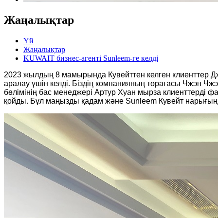
Жаңалықтар
Үй
Жаңалықтар
KUWAIT бизнес-агенті Sunleem-ге келді
2023 жылдың 8 мамырында Кувейттен келген клиенттер Д
аралау үшін келді. Біздің компанияның төрағасы Чжэн Чж
бөлімінің бас менеджері Артур Хуан мырза клиенттерді фа
қойды. Бұл маңызды қадам және Sunleem Кувейт нарығында