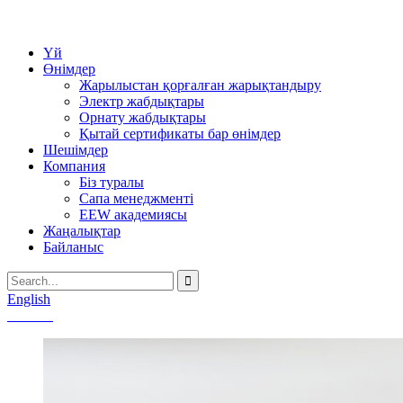
Үй
Өнімдер
Жарылыстан қорғалған жарықтандыру
Электр жабдықтары
Орнату жабдықтары
Қытай сертификаты бар өнімдер
Шешімдер
Компания
Біз туралы
Сапа менеджменті
EEW академиясы
Жаңалықтар
Байланыс
English
Chinese