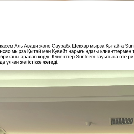
жасем Аль Авади және Саурабх Шекхар мырза Қытайға Sunl
энсяо мырза Қытай мен Кувейт нарығындағы клиенттермен те
бриканы аралап көрді. Клиенттер Sunleem зауытына өте риз
 үлкен жетістікке жетеді.