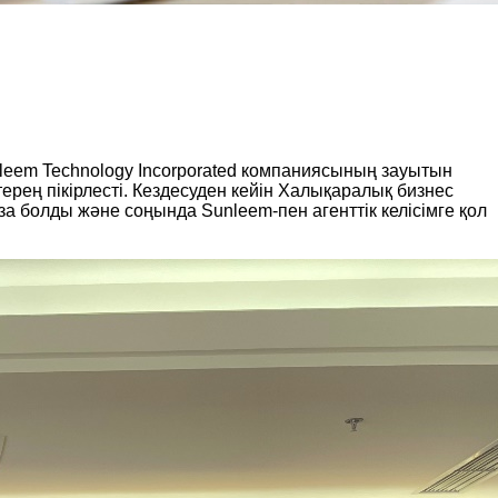
eem Technology Incorporated компаниясының зауытын
рең пікірлесті. Кездесуден кейін Халықаралық бизнес
а болды және соңында Sunleem-пен агенттік келісімге қол