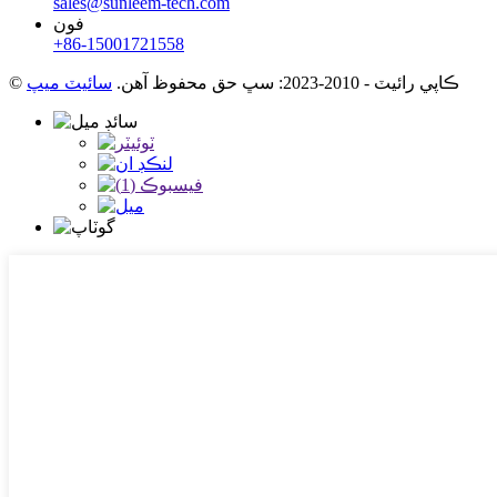
sales@sunleem-tech.com
فون
+86-15001721558
© ڪاپي رائيٽ - 2010-2023: سڀ حق محفوظ آهن.
سائيٽ ميپ