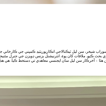
بحث ڪيو. ملاقات کان پوءِ، انٽرنيشنل بزنس ڊويزن جي جنرل مئنيج
ئن هئا ۽ آخرڪار سن ليل سان ايجنسي معاهدي تي دستخط ڪيا. هي 