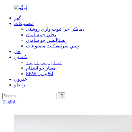
گھر
مصنوعات
ڌماڪي جي ثبوت واري روشني
بجلي جو سامان
انسٽاليشن جو سامان
چيني سرٽيفڪيٽ مصنوعات
حل
ڪمپني
اسان جي باري ۾
معيار جو انتظام
EEW اڪيڊمي
خبرون
رابطو
English
Chinese