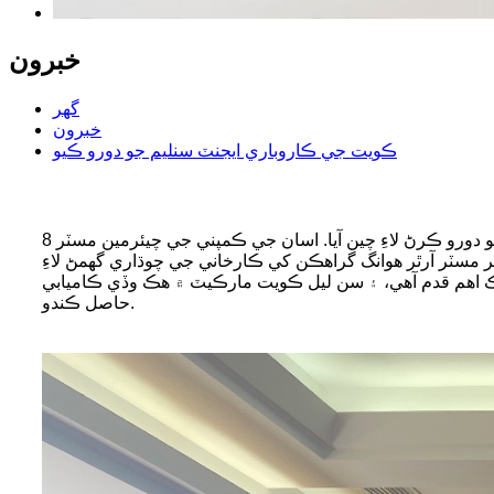
خبرون
گھر
خبرون
ڪويت جي ڪاروباري ايجنٽ سنليم جو دورو ڪيو
8 مئي 2023 تي، ڪويت جا گراهڪ مسٽر جاسم العوادي ۽ مسٽر سوراب شيخر، سن ليل ٽيڪنالاجي انڪارپوريٽيڊ ڪمپني جي ڪارخاني جو دورو ڪرڻ لاءِ چين آيا. اسان جي ڪمپني جي چيئرمين مسٽر
ر مسٽر آرٿر هوانگ گراهڪن کي ڪارخاني جي چوڌاري گهمڻ لاءِ
هڪ اهم قدم آهي، ۽ سن ليل ڪويت مارڪيٽ ۾ هڪ وڏي ڪاميابي
حاصل ڪندو.