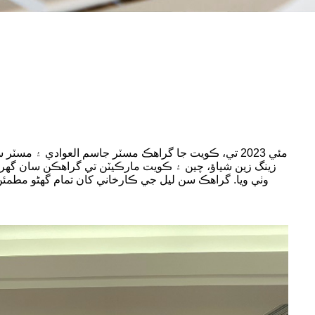
زينگ زين شياؤ، چين ۽ ڪويت مارڪيٽن تي گراهڪن سان گهري 
وٺي ويا. گراهڪ سن ليل جي ڪارخاني کان تمام گهڻو مطم