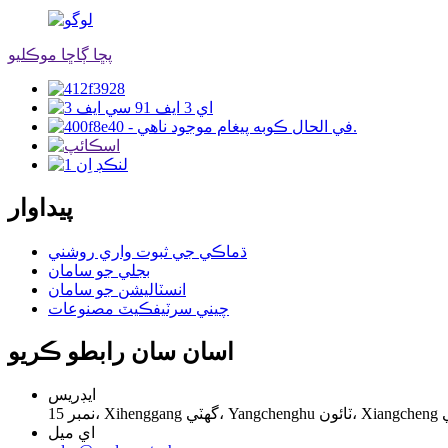
پڇا ڳاڇا موڪليو
پيداوار
ڌماڪي جي ثبوت واري روشني
بجلي جو سامان
انسٽاليشن جو سامان
چيني سرٽيفڪيٽ مصنوعات
اسان سان رابطو ڪريو
ايڊريس
اي ميل