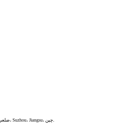
نمبر 15، Xihenggang گهٽي، Yangchenghu ٽائون، Xiangcheng ضلعي، Suzhou، Jiangsu، چين.