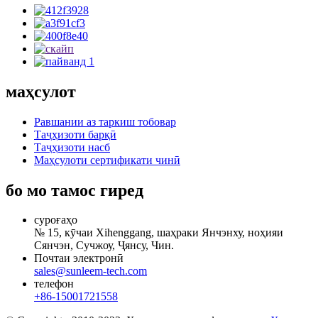
маҳсулот
Равшании аз таркиш тобовар
Таҷҳизоти барқӣ
Таҷҳизоти насб
Маҳсулоти сертификати чинӣ
бо мо тамос гиред
суроғаҳо
№ 15, кӯчаи Xihenggang, шаҳраки Янчэнху, ноҳияи
Сянчэн, Сучжоу, Ҷянсу, Чин.
Почтаи электронӣ
sales@sunleem-tech.com
телефон
+86-15001721558