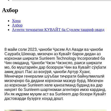
Ахбор
Хона
Ахбор
Агенти тичоратии КУВАЙТ ба Сунлем ташриф овард
8 майи соли 2023, ҷаноби Ҷасем Ал Авади ва ҷаноби
Саурабҳ Шекхар, мизоҷон аз Кувайт барои дидан аз
корхонаи ширкати Sunleem Technology Incorporated ба
Чин омаданд. Ҷаноби Чжэн Чжэнсяо, раиси ширкати
мо, бо муштариён дар бозорҳои Чин ва Кувайт сӯҳбати
амиқ дошт. Пас аз вохӯрӣ, ҷаноби Артур Хуанг,
Менеҷери генералии шӯъбаи тиҷорати байнулмилалӣ
мизоҷонро ба дидани корхонаи мазкур бурд. Мизоҷон
аз корхонаи Sunleem хеле қаноатманд буданд ва дар
ниҳоят бо Sunleem шартномаи агентиро имзо карданд.
Ин як иқдоми муҳим аст ва Sunleem дар бозори Кувайт
дастоварди бузурге хоҳад дошт.