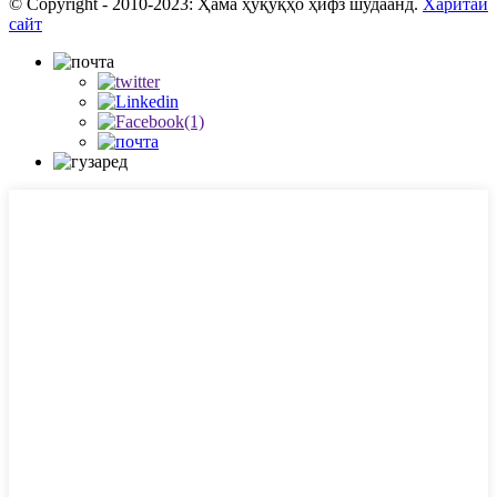
© Copyright - 2010-2023: Ҳама ҳуқуқҳо ҳифз шудаанд.
Харитаи
сайт