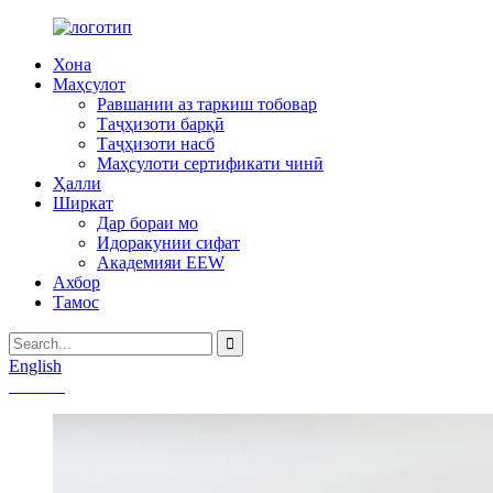
Хона
Маҳсулот
Равшании аз таркиш тобовар
Таҷҳизоти барқӣ
Таҷҳизоти насб
Маҳсулоти сертификати чинӣ
Ҳалли
Ширкат
Дар бораи мо
Идоракунии сифат
Академияи EEW
Ахбор
Тамос
English
Chinese