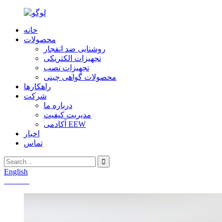
خانه
محصولات
روشنایی ضد انفجار
تجهیزات الکتریکی
تجهیزات نصب
محصولات گواهی چینی
راهکارها
شرکت
درباره ما
مدیریت کیفیت
آکادمی EEW
اخبار
تماس
English
Chinese