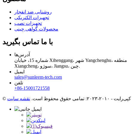
روشنایی ضد انفجار
تجهیزات الکتریکی
تجهیزات نصب
محصولات گواهی چینی
با ما تماس بگیرید
آدرس‌ها
شماره 15، خیابان Xihenggang، شهر Yangchenghu، منطقه
Xiangcheng، سوژو، Jiangsu، چین.
ایمیل
sales@sunleem-tech.com
تلفن
‎+86-15001721558‎
© کپی‌رایت - ۲۰۱۰-۲۰۲۳: تمامی حقوق محفوظ است.
نقشه سایت