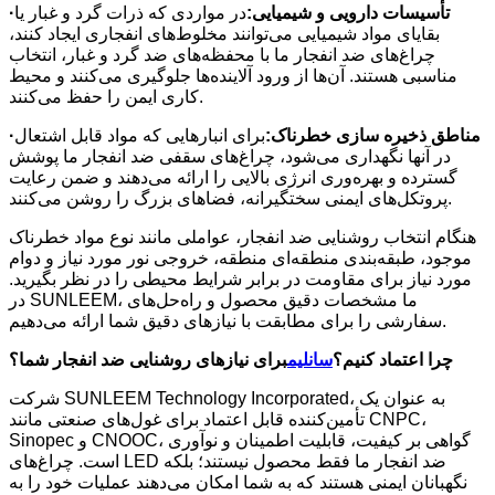
تأسیسات دارویی و شیمیایی:
در مواردی که ذرات گرد و غبار یا
·
بقایای مواد شیمیایی می‌توانند مخلوط‌های انفجاری ایجاد کنند،
چراغ‌های ضد انفجار ما با محفظه‌های ضد گرد و غبار، انتخاب
مناسبی هستند. آن‌ها از ورود آلاینده‌ها جلوگیری می‌کنند و محیط
کاری ایمن را حفظ می‌کنند.
مناطق ذخیره سازی خطرناک:
برای انبارهایی که مواد قابل اشتعال
·
در آنها نگهداری می‌شود، چراغ‌های سقفی ضد انفجار ما پوشش
گسترده و بهره‌وری انرژی بالایی را ارائه می‌دهند و ضمن رعایت
پروتکل‌های ایمنی سختگیرانه، فضاهای بزرگ را روشن می‌کنند.
هنگام انتخاب روشنایی ضد انفجار، عواملی مانند نوع مواد خطرناک
موجود، طبقه‌بندی منطقه‌ای منطقه، خروجی نور مورد نیاز و دوام
مورد نیاز برای مقاومت در برابر شرایط محیطی را در نظر بگیرید.
در SUNLEEM، ما مشخصات دقیق محصول و راه‌حل‌های
سفارشی را برای مطابقت با نیازهای دقیق شما ارائه می‌دهیم.
چرا اعتماد کنیم؟
سانلیم
برای نیازهای روشنایی ضد انفجار شما؟
شرکت SUNLEEM Technology Incorporated، به عنوان یک
تأمین‌کننده قابل اعتماد برای غول‌های صنعتی مانند CNPC،
Sinopec و CNOOC، گواهی بر کیفیت، قابلیت اطمینان و نوآوری
است. چراغ‌های LED ضد انفجار ما فقط محصول نیستند؛ بلکه
نگهبانان ایمنی هستند که به شما امکان می‌دهند عملیات خود را به