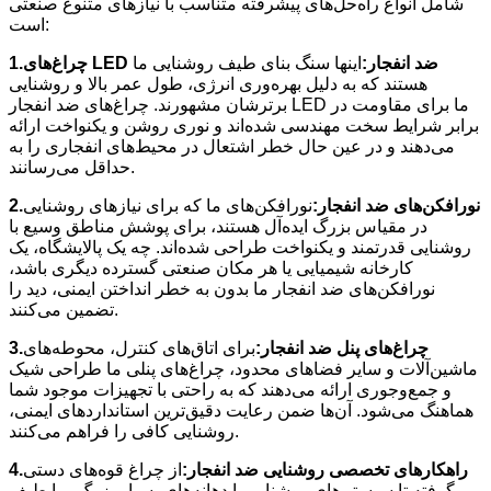
شامل انواع راه‌حل‌های پیشرفته متناسب با نیازهای متنوع صنعتی
است:
چراغ‌های LED ضد انفجار:
اینها سنگ بنای طیف روشنایی ما
1.
هستند که به دلیل بهره‌وری انرژی، طول عمر بالا و روشنایی
برترشان مشهورند. چراغ‌های ضد انفجار LED ما برای مقاومت در
برابر شرایط سخت مهندسی شده‌اند و نوری روشن و یکنواخت ارائه
می‌دهند و در عین حال خطر اشتعال در محیط‌های انفجاری را به
حداقل می‌رسانند.
نورافکن‌های ضد انفجار:
نورافکن‌های ما که برای نیازهای روشنایی
2.
در مقیاس بزرگ ایده‌آل هستند، برای پوشش مناطق وسیع با
روشنایی قدرتمند و یکنواخت طراحی شده‌اند. چه یک پالایشگاه، یک
کارخانه شیمیایی یا هر مکان صنعتی گسترده دیگری باشد،
نورافکن‌های ضد انفجار ما بدون به خطر انداختن ایمنی، دید را
تضمین می‌کنند.
چراغ‌های پنل ضد انفجار:
برای اتاق‌های کنترل، محوطه‌های
3.
ماشین‌آلات و سایر فضاهای محدود، چراغ‌های پنلی ما طراحی شیک
و جمع‌وجوری ارائه می‌دهند که به راحتی با تجهیزات موجود شما
هماهنگ می‌شود. آن‌ها ضمن رعایت دقیق‌ترین استانداردهای ایمنی،
روشنایی کافی را فراهم می‌کنند.
راهکارهای تخصصی روشنایی ضد انفجار:
از چراغ قوه‌های دستی
4.
گرفته تا سیستم‌های روشنایی با دهانه‌های بسیار بزرگ، ما طیف