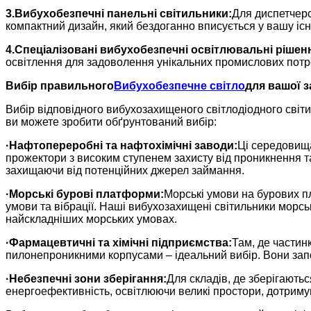
3.
Вибухобезпечні панельні світильники:
Для диспетчерс
компактний дизайн, який бездоганно вписується у вашу іс
4.
Спеціалізовані вибухобезпечні освітлювальні рішен
освітлення для задоволення унікальних промислових потре
Вибір правильного
Вибухобезпечне світло
для вашої з
Вибір відповідного вибухозахищеного світлодіодного світ
ви можете зробити обґрунтований вибір:
·
Нафтопереробні та нафтохімічні заводи:
Ці середовища
прожектори з високим ступенем захисту від проникнення та
захищаючи від потенційних джерел займання.
·
Морські бурові платформи:
Морські умови на бурових п
умови та вібрації. Наші вибухозахищені світильники морсь
найскладніших морських умовах.
·
Фармацевтичні та хімічні підприємства:
Там, де частин
пилонепроникними корпусами – ідеальний вибір. Вони за
·
Небезпечні зони зберігання:
Для складів, де зберігають
енергоефективність, освітлюючи великі простори, дотриму