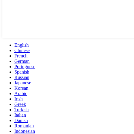
English
Chinese
French
German
Portuguese
Spanish
Russian
Japanese
Korean
Arabic
Irish
Greek
Turkish
Italian
Danish
Romanian
Indonesian