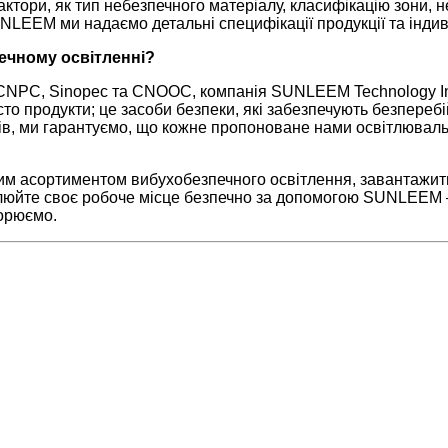
ори, як тип небезпечного матеріалу, класифікацію зони, нео
EEM ми надаємо детальні специфікації продукції та індив
ечному освітленні?
к CNPC, Sinopec та CNOOC, компанія SUNLEEM Technology Inco
сто продукти; це засоби безпеки, які забезпечують безпере
тів, ми гарантуємо, що кожне пропоноване нами освітлювал
им асортиментом вибухобезпечного освітлення, завантажити
тлюйте своє робоче місце безпечно за допомогою SUNLEEM –
ворюємо.