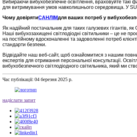
Вибираючи вибухобезпечне освітлення, враховуйте такі факт
для витримування умов навколишнього середовища. У SUNL
Чому довіряти
САНЛІМ
для ваших потреб у вибухобезп
Як надійний постачальник для таких галузевих гігантів, я
Наші вибухозахищені світлодіодні світильники – це не про
на постійному вдосконаленні та задоволенні потреб клієн
стандарти безпеки.
Відвідайте наш веб-сайт, щоб ознайомитися з нашим повн
експертів для отримання персональної консультації. Осві
вибухобезпечного світлодіодного світильника, який ми ст
Час публікації: 04 березня 2025 р.
надіслати запит