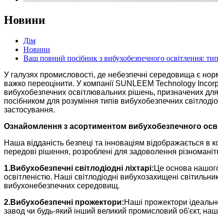
Новини
Дім
Новини
Ваш повний посібник з вибухобезпечного освітлення: ти
У галузях промисловості, де небезпечні середовища є нор
важко переоцінити. У компанії SUNLEEM Technology Incor
вибухобезпечних освітлювальних рішень, призначених для 
посібником для розуміння типів вибухобезпечних світлодіо
застосування.
Ознайомлення з асортиментом вибухобезпечного ос
Наша відданість безпеці та інноваціям відображається в
передові рішення, розроблені для задоволення різномані
1.
Вибухобезпечні світлодіодні ліхтарі:
Це основа нашого
освітленістю. Наші світлодіодні вибухозахищені світильни
вибухонебезпечних середовищ.
2.
Вибухобезпечні прожектори:
Наші прожектори ідеально
завод чи будь-який інший великий промисловий об'єкт, на