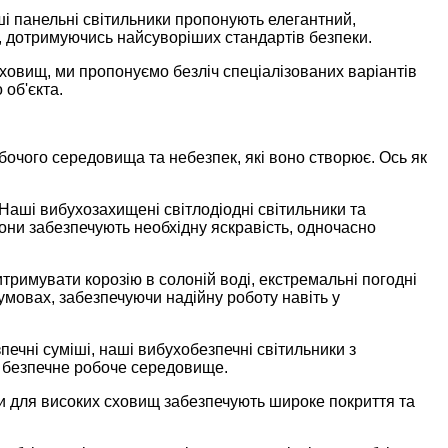
і панельні світильники пропонують елегантний,
, дотримуючись найсуворіших стандартів безпеки.
сховищ, ми пропонуємо безліч спеціалізованих варіантів
об'єкта.
бочого середовища та небезпек, які воно створює. Ось як
Наші вибухозахищені світлодіодні світильники та
они забезпечують необхідну яскравість, одночасно
римувати корозію в солоній воді, екстремальні погодні
умовах, забезпечуючи надійну роботу навіть у
ечні суміші, наші вибухобезпечні світильники з
 безпечне робоче середовище.
ки для високих сховищ забезпечують широке покриття та