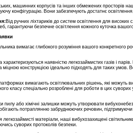
ьких, машинних корпусів та інших обмежених просторів наш
нуючу конфігурацію. Вони забезпечують достатнє освітлення
ня:
Від ручних ліхтариків до систем освітлення для високих 
б, гарантуючи безпечне освітлення кожного куточка вашого 
аявки
ильника вимагає глибокого розуміння вашого конкретного ро
 характеризуються наявністю легкозаймистих газів і парів. 
 міцною конструкцією ідеально підходять для таких умов. В
латформах вимагають освітлювальних рішень, які можуть вит
кого класу спеціально розроблені для роботи в цих суворих 
ки пилу або хімічні залишки можуть утворювати вибухонебезп
побігають потраплянню забруднюючих речовин, підтримуючи
ся легкозаймисті матеріали, наші вибухозахищені світильни
ючись суворих протоколів безпеки.