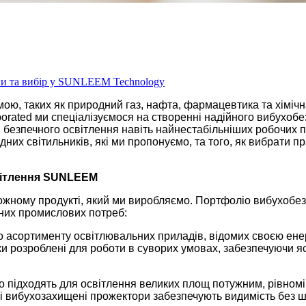
пи та вибір у SUNLEEM Technology
мою, таких як природний газ, нафта, фармацевтика та хіміч
porated ми спеціалізуємося на створенні надійного вибухо
безпечного освітлення навіть найнестабільніших робочих п
дних світильників, які ми пропонуємо, та того, як вибрати 
вітлення SUNLEEM
 кожному продукті, який ми виробляємо. Портфоліо вибухоб
тних промислових потреб:
 асортименту освітлювальних приладів, відомих своєю ене
ки розроблені для роботи в суворих умовах, забезпечуючи яс
 підходять для освітлення великих площ потужним, рівномі
ші вибухозахищені прожектори забезпечують видимість без ш