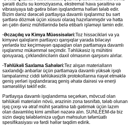
şəraiti duzlu su korroziyasına, ekstremal hava şəraitinə və
vibrasiyaya tab gətirə bilən işıqlandırma həlləri tələb edir.
Bizim dəniz dərəcəli partlayışa davamlı işıqlarımız bu sərt
şərtlərə dözmək üçün xüsusi olaraq hazırlanmışdır və hətta
ən çətin dəniz mühitlərində belə etibarlı işləməyi təmin edir.
·
Əczaçılıq və Kimya Müəssisələri:
Toz hissəcikləri və ya
kimyəvi qalıqların partlayıcı qarışıqlar yarada biləcəyi
yerlərdə toz keçirməyən qapaqları olan partlamaya davamlı
işıqlarımız mükəmməl seçimdir. Təhlükəsiz iş mühitini
qoruyaraq, çirkləndiricilərin daxil olmasının qarşısını alırlar.
·
Təhlükəli Saxlama Sahələri:
Tez alışan materialların
saxlandığı anbarlar üçün partlamaya davamlı yüksək işıqlı
lampalarımız ciddi təhlükəsizlik protokollarına riayət etməklə
geniş yerləri işıqlandıraraq geniş əhatə dairəsi və enerji
səmərəliliyi təklif edir.
Partlayışa davamlı işıqlandırma seçərkən, mövcud olan
təhlükəli materialın növü, ərazinin zona təsnifatı, tələb olunan
işıq çıxışı və ətraf mühit şəraitinə tab gətirmək üçün lazım
olan davamlılıq kimi amilləri nəzərə alın. SUNLEEM-də biz
sizin dəqiq tələblərinizə uyğun məhsulun təfərrüatlı
spesifikasiyası və fərdi həllər təqdim edirik.