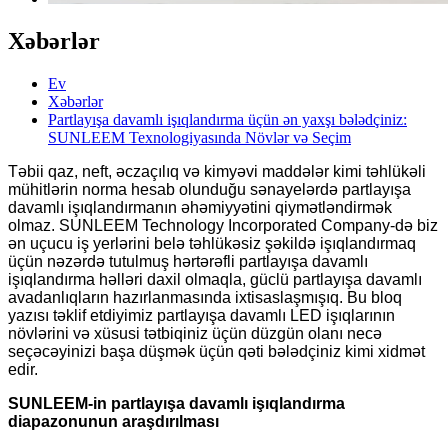
Xəbərlər
Ev
Xəbərlər
Partlayışa davamlı işıqlandırma üçün ən yaxşı bələdçiniz:
SUNLEEM Texnologiyasında Növlər və Seçim
Təbii qaz, neft, əczaçılıq və kimyəvi maddələr kimi təhlükəli
mühitlərin norma hesab olunduğu sənayelərdə partlayışa
davamlı işıqlandırmanın əhəmiyyətini qiymətləndirmək
olmaz. SUNLEEM Technology Incorporated Company-də biz
ən uçucu iş yerlərini belə təhlükəsiz şəkildə işıqlandırmaq
üçün nəzərdə tutulmuş hərtərəfli partlayışa davamlı
işıqlandırma həlləri daxil olmaqla, güclü partlayışa davamlı
avadanlıqların hazırlanmasında ixtisaslaşmışıq. Bu bloq
yazısı təklif etdiyimiz partlayışa davamlı LED işıqlarının
növlərini və xüsusi tətbiqiniz üçün düzgün olanı necə
seçəcəyinizi başa düşmək üçün qəti bələdçiniz kimi xidmət
edir.
SUNLEEM-in partlayışa davamlı işıqlandırma
diapazonunun araşdırılması