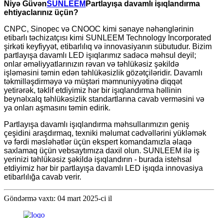
Niyə Güvən
SUNLEEM
Partlayışa davamlı işıqlandırma
ehtiyaclarınız üçün?
CNPC, Sinopec və CNOOC kimi sənaye nəhənglərinin
etibarlı təchizatçısı kimi SUNLEEM Technology Incorporated
şirkəti keyfiyyət, etibarlılıq və innovasiyanın sübutudur. Bizim
partlayışa davamlı LED işıqlarımız sadəcə məhsul deyil;
onlar əməliyyatlarınızın rəvan və təhlükəsiz şəkildə
işləməsini təmin edən təhlükəsizlik gözətçiləridir. Davamlı
təkmilləşdirməyə və müştəri məmnuniyyətinə diqqət
yetirərək, təklif etdiyimiz hər bir işıqlandırma həllinin
beynəlxalq təhlükəsizlik standartlarına cavab verməsini və
ya onları aşmasını təmin edirik.
Partlayışa davamlı işıqlandırma məhsullarımızın geniş
çeşidini araşdırmaq, texniki məlumat cədvəllərini yükləmək
və fərdi məsləhətlər üçün ekspert komandamızla əlaqə
saxlamaq üçün vebsaytımıza daxil olun. SUNLEEM ilə iş
yerinizi təhlükəsiz şəkildə işıqlandırın - burada istehsal
etdiyimiz hər bir partlayışa davamlı LED işıqda innovasiya
etibarlılığa cavab verir.
Göndərmə vaxtı: 04 mart 2025-ci il