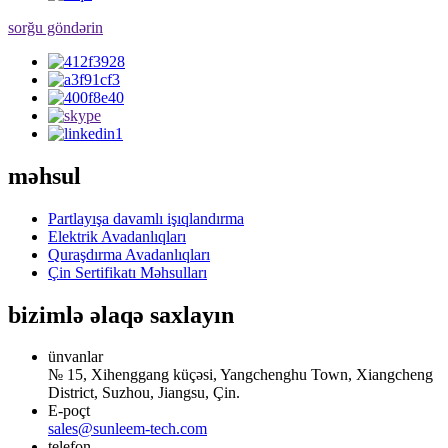
sorğu göndərin
məhsul
Partlayışa davamlı işıqlandırma
Elektrik Avadanlıqları
Quraşdırma Avadanlıqları
Çin Sertifikatı Məhsulları
bizimlə əlaqə saxlayın
ünvanlar
№ 15, Xihenggang küçəsi, Yangchenghu Town, Xiangcheng
District, Suzhou, Jiangsu, Çin.
E-poçt
sales@sunleem-tech.com
telefon