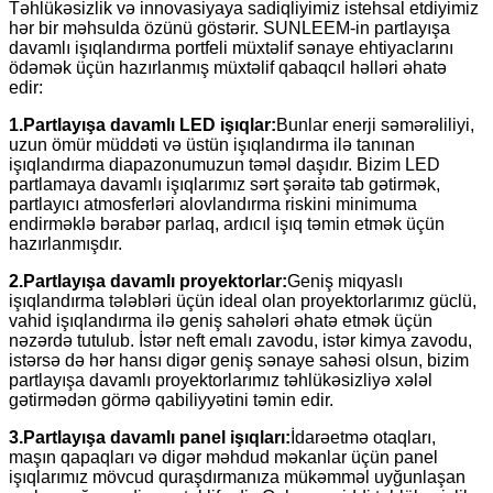
Təhlükəsizlik və innovasiyaya sadiqliyimiz istehsal etdiyimiz
hər bir məhsulda özünü göstərir. SUNLEEM-in partlayışa
davamlı işıqlandırma portfeli müxtəlif sənaye ehtiyaclarını
ödəmək üçün hazırlanmış müxtəlif qabaqcıl həlləri əhatə
edir:
1.
Partlayışa davamlı LED işıqlar:
Bunlar enerji səmərəliliyi,
uzun ömür müddəti və üstün işıqlandırma ilə tanınan
işıqlandırma diapazonumuzun təməl daşıdır. Bizim LED
partlamaya davamlı işıqlarımız sərt şəraitə tab gətirmək,
partlayıcı atmosferləri alovlandırma riskini minimuma
endirməklə bərabər parlaq, ardıcıl işıq təmin etmək üçün
hazırlanmışdır.
2.
Partlayışa davamlı proyektorlar:
Geniş miqyaslı
işıqlandırma tələbləri üçün ideal olan proyektorlarımız güclü,
vahid işıqlandırma ilə geniş sahələri əhatə etmək üçün
nəzərdə tutulub. İstər neft emalı zavodu, istər kimya zavodu,
istərsə də hər hansı digər geniş sənaye sahəsi olsun, bizim
partlayışa davamlı proyektorlarımız təhlükəsizliyə xələl
gətirmədən görmə qabiliyyətini təmin edir.
3.
Partlayışa davamlı panel işıqları:
İdarəetmə otaqları,
maşın qapaqları və digər məhdud məkanlar üçün panel
işıqlarımız mövcud quraşdırmanıza mükəmməl uyğunlaşan