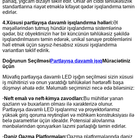
parlaq, yığcam dizayn təklif edir. Onlar ən ciddi təhlükəsizlik
standartlarına riayət etməklə kifayət qədər işıqlandırma təmin
edirlər.
4.
Xüsusi partlayışa davamlı işıqlandırma həlləri:
Əl
məşəllərindən tutmuş hündür işıqlandırma sistemlərinə
qədər, biz obyektinizin hər bir küncünün təhlükəsiz şəkildə
işıqlandırılmasını təmin edərək, unikal sənaye problemlərini
həll etmək üçün saysız-hesabsız xüsusi işıqlandırma
variantları təklif edirik.
Doğrunun Seçilməsi
Partlayışa davamlı işıq
Müraciətiniz
üçün
Müvafiq partlayışa davamlı LED işığın seçilməsi sizin xüsusi
iş mühitinizi və onun yaratdığı təhlükələri hərtərəfli başa
düşməyi əhatə edir. Məlumatlı seçiminizi necə edə bilərsiniz:
·
Neft emalı və neft-kimya zavodları:
Bu mühitlər yanan
qazların və buxarların olması ilə xarakterizə olunur.
Partlayışa davamlı LED işıqlarımız və proyektorlarımız
yüksək giriş qoruma reytinqləri və möhkəm konstruksiyası ilə
belə parametrlər üçün idealdır. Potensial alovlanma
mənbələrindən qoruyarkən lazımi parlaqlığı təmin edirlər.
·
Dəniz Qazma Platformaları:
Qazma platformalarında dəniz