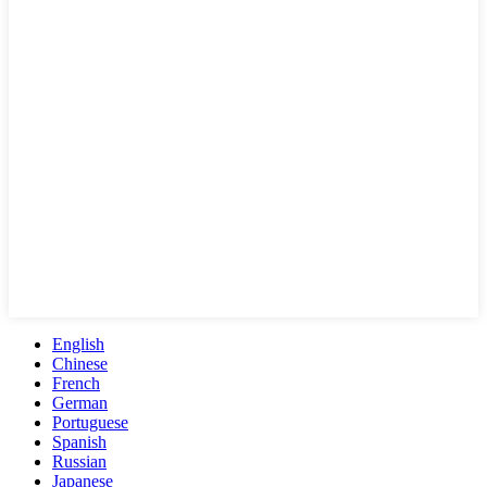
English
Chinese
French
German
Portuguese
Spanish
Russian
Japanese