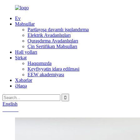
Ev
Məhsullar
Partlayışa davamlı işıqlandırma
Elektrik Avadanlıqları
Quraşdırma Avadanlıqları
Çin Sertifikatı Məhsulları
Həll yolları
Şirkət
Haqqımızda
Keyfiyyətin idarə edilməsi
EEW akademiyası
Xəbərlər
Əlaqə
English
Chinese