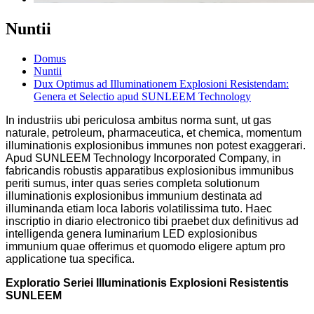
Nuntii
Domus
Nuntii
Dux Optimus ad Illuminationem Explosioni Resistendam:
Genera et Selectio apud SUNLEEM Technology
In industriis ubi periculosa ambitus norma sunt, ut gas
naturale, petroleum, pharmaceutica, et chemica, momentum
illuminationis explosionibus immunes non potest exaggerari.
Apud SUNLEEM Technology Incorporated Company, in
fabricandis robustis apparatibus explosionibus immunibus
periti sumus, inter quas series completa solutionum
illuminationis explosionibus immunium destinata ad
illuminanda etiam loca laboris volatilissima tuto. Haec
inscriptio in diario electronico tibi praebet dux definitivus ad
intelligenda genera luminarium LED explosionibus
immunium quae offerimus et quomodo eligere aptum pro
applicatione tua specifica.
Exploratio Seriei Illuminationis Explosioni Resistentis
SUNLEEM