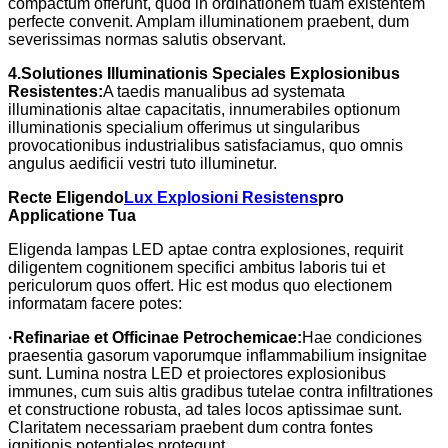
compactum offerunt, quod in ordinationem tuam existentem
perfecte convenit. Amplam illuminationem praebent, dum
severissimas normas salutis observant.
4.
Solutiones Illuminationis Speciales Explosionibus
Resistentes:
A taedis manualibus ad systemata
illuminationis altae capacitatis, innumerabiles optionum
illuminationis specialium offerimus ut singularibus
provocationibus industrialibus satisfaciamus, quo omnis
angulus aedificii vestri tuto illuminetur.
Recte Eligendo
Lux Explosioni Resistens
pro
Applicatione Tua
Eligenda lampas LED aptae contra explosiones, requirit
diligentem cognitionem specifici ambitus laboris tui et
periculorum quos offert. Hic est modus quo electionem
informatam facere potes:
·
Refinariae et Officinae Petrochemicae:
Hae condiciones
praesentia gasorum vaporumque inflammabilium insignitae
sunt. Lumina nostra LED et proiectores explosionibus
immunes, cum suis altis gradibus tutelae contra infiltrationes
et constructione robusta, ad tales locos aptissimae sunt.
Claritatem necessariam praebent dum contra fontes
ignitionis potentiales protegunt.