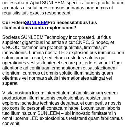
necessariam. Apud SUNLEEM, specificationes productorum
accuratas et solutiones consuetudinarias praebemus ut
requisitis tuis exactis respondeant.
Cur Fidere
SUNLEEM
Pro necessitatibus tuis
illuminationis contra explosiones?
Societas SUNLEEM Technology Incorporated, ut fidus
suppletor gigantibus industriae sicut CNPC, Sinopec, et
CNOOC, testimonium praebet qualitatis, firmitatis, et
innovationis. Lumina nostra LED explosionibus immunia non
solum producta sunt; sed etiam custodes salutis qui
operationes vestras leniter et secure procedere sinunt. Cum
attentione ad continuam emendationem et satisfactionem
clientium, curamus ut omnis solutio illuminationis quam
offerimus vel normas salutis internationales attingat vel
superet.
Visita nostrum locum interretialem ut amplissimam seriem
productorum illuminationis explosionibus resistentium
explores, schedas technicas detrahas, et cum peritis nostris
pro consilio personali contactum habe. Locum tuum laboris
tuto illumina cum SUNLEEM – ubi innovatio firmitatem in
omni lucerna LED explosionibus resistenti quam fabricamus
convenit.