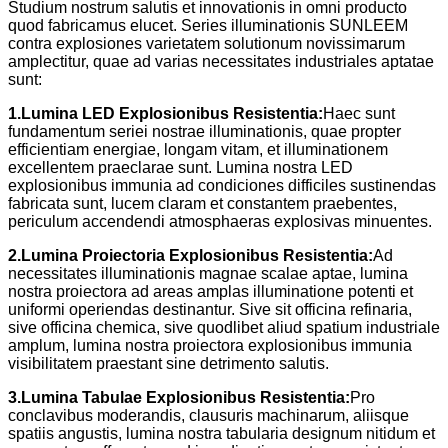
Studium nostrum salutis et innovationis in omni producto
quod fabricamus elucet. Series illuminationis SUNLEEM
contra explosiones varietatem solutionum novissimarum
amplectitur, quae ad varias necessitates industriales aptatae
sunt:
1.
Lumina LED Explosionibus Resistentia:
Haec sunt
fundamentum seriei nostrae illuminationis, quae propter
efficientiam energiae, longam vitam, et illuminationem
excellentem praeclarae sunt. Lumina nostra LED
explosionibus immunia ad condiciones difficiles sustinendas
fabricata sunt, lucem claram et constantem praebentes,
periculum accendendi atmosphaeras explosivas minuentes.
2.
Lumina Proiectoria Explosionibus Resistentia:
Ad
necessitates illuminationis magnae scalae aptae, lumina
nostra proiectora ad areas amplas illuminatione potenti et
uniformi operiendas destinantur. Sive sit officina refinaria,
sive officina chemica, sive quodlibet aliud spatium industriale
amplum, lumina nostra proiectora explosionibus immunia
visibilitatem praestant sine detrimento salutis.
3.
Lumina Tabulae Explosionibus Resistentia:
Pro
conclavibus moderandis, clausuris machinarum, aliisque
spatiis angustis, lumina nostra tabularia designum nitidum et