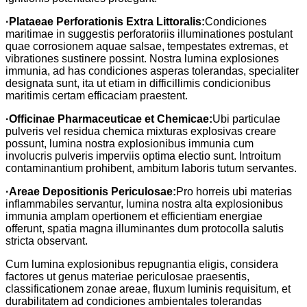
·
Plataeae Perforationis Extra Littoralis:
Condiciones
maritimae in suggestis perforatoriis illuminationes postulant
quae corrosionem aquae salsae, tempestates extremas, et
vibrationes sustinere possint. Nostra lumina explosiones
immunia, ad has condiciones asperas tolerandas, specialiter
designata sunt, ita ut etiam in difficillimis condicionibus
maritimis certam efficaciam praestent.
·
Officinae Pharmaceuticae et Chemicae:
Ubi particulae
pulveris vel residua chemica mixturas explosivas creare
possunt, lumina nostra explosionibus immunia cum
involucris pulveris imperviis optima electio sunt. Introitum
contaminantium prohibent, ambitum laboris tutum servantes.
·
Areae Depositionis Periculosae:
Pro horreis ubi materias
inflammabiles servantur, lumina nostra alta explosionibus
immunia amplam opertionem et efficientiam energiae
offerunt, spatia magna illuminantes dum protocolla salutis
stricta observant.
Cum lumina explosionibus repugnantia eligis, considera
factores ut genus materiae periculosae praesentis,
classificationem zonae areae, fluxum luminis requisitum, et
durabilitatem ad condiciones ambientales tolerandas