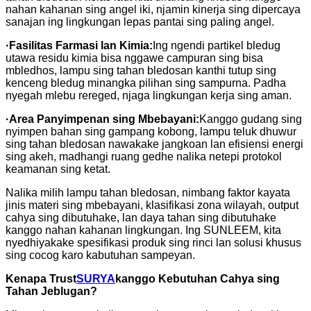
nahan kahanan sing angel iki, njamin kinerja sing dipercaya
sanajan ing lingkungan lepas pantai sing paling angel.
·
Fasilitas Farmasi lan Kimia:
Ing ngendi partikel bledug
utawa residu kimia bisa nggawe campuran sing bisa
mbledhos, lampu sing tahan bledosan kanthi tutup sing
kenceng bledug minangka pilihan sing sampurna. Padha
nyegah mlebu rereged, njaga lingkungan kerja sing aman.
·
Area Panyimpenan sing Mbebayani:
Kanggo gudang sing
nyimpen bahan sing gampang kobong, lampu teluk dhuwur
sing tahan bledosan nawakake jangkoan lan efisiensi energi
sing akeh, madhangi ruang gedhe nalika netepi protokol
keamanan sing ketat.
Nalika milih lampu tahan bledosan, nimbang faktor kayata
jinis materi sing mbebayani, klasifikasi zona wilayah, output
cahya sing dibutuhake, lan daya tahan sing dibutuhake
kanggo nahan kahanan lingkungan. Ing SUNLEEM, kita
nyedhiyakake spesifikasi produk sing rinci lan solusi khusus
sing cocog karo kabutuhan sampeyan.
Kenapa Trust
SURYA
kanggo Kebutuhan Cahya sing
Tahan Jeblugan?