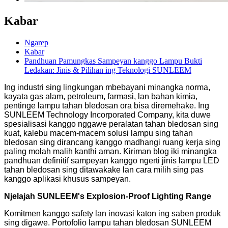
Kabar
Ngarep
Kabar
Pandhuan Pamungkas Sampeyan kanggo Lampu Bukti
Ledakan: Jinis & Pilihan ing Teknologi SUNLEEM
Ing industri sing lingkungan mbebayani minangka norma,
kayata gas alam, petroleum, farmasi, lan bahan kimia,
pentinge lampu tahan bledosan ora bisa diremehake. Ing
SUNLEEM Technology Incorporated Company, kita duwe
spesialisasi kanggo nggawe peralatan tahan bledosan sing
kuat, kalebu macem-macem solusi lampu sing tahan
bledosan sing dirancang kanggo madhangi ruang kerja sing
paling molah malih kanthi aman. Kiriman blog iki minangka
pandhuan definitif sampeyan kanggo ngerti jinis lampu LED
tahan bledosan sing ditawakake lan cara milih sing pas
kanggo aplikasi khusus sampeyan.
Njelajah SUNLEEM's Explosion-Proof Lighting Range
Komitmen kanggo safety lan inovasi katon ing saben produk
sing digawe. Portofolio lampu tahan bledosan SUNLEEM