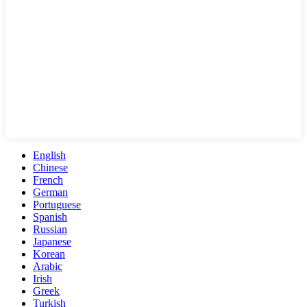
English
Chinese
French
German
Portuguese
Spanish
Russian
Japanese
Korean
Arabic
Irish
Greek
Turkish