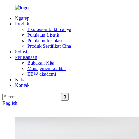
Ngarep
Produk
Explosion-bukti cahya
Peralatan Listrik
Peralatan Instalasi
Produk Sertifikat Cina
Solusi
Perusahaan
Babagan Kita
Manajemen kualitas
EEW akademi
Kabar
Kontak
English
Chinese