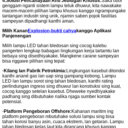
4.
Solusi Pencahayaan Anti Jeblugan Khusus:
Saka obor
genggam nganti sistem lampu teluk dhuwur, kita nawakake
macem-macem pilihan lampu khusus kanggo ngrampungake
tantangan industri sing unik, njamin saben pojok fasilitas
sampeyan dipadhangi kanthi aman.
Milih Kanan
Explosion-bukti cahya
kanggo Aplikasi
Panjenengan
Milih lampu LED tahan bledosan sing cocog kalebu
pangerten lengkap babagan lingkungan kerja tartamtu lan
bebaya sing disedhiyakake. Mangkene carane sampeyan
bisa nggawe pilihan sing tepat:
·
Kilang lan Pabrik Petrokimia:
Lingkungan kasebut ditondoi
kanthi anané gas lan uap sing gampang kobong. Lampu
LED lan lampu sorot sing tahan bledosan, kanthi rating
perlindungan ingress sing dhuwur lan konstruksi sing kuat,
cocog kanggo setelan kasebut. Dheweke nyedhiyakake
padhang sing dibutuhake nalika njaga sumber kontak
potensial.
·
Platform Pengeboran Offshore:
Kahanan maritim ing
platform pengeboran mbutuhake solusi lampu sing bisa
tahan korosi banyu asin, cuaca ekstrem, lan getaran. Lampu
tahan bledosan kelas laut kita dirancang khusus kanggo