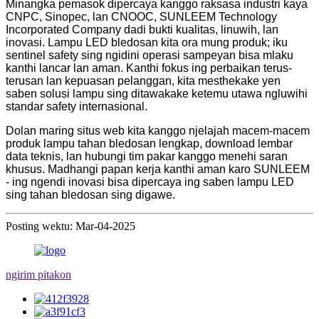
Minangka pemasok dipercaya kanggo raksasa industri kaya
CNPC, Sinopec, lan CNOOC, SUNLEEM Technology
Incorporated Company dadi bukti kualitas, linuwih, lan
inovasi. Lampu LED bledosan kita ora mung produk; iku
sentinel safety sing ngidini operasi sampeyan bisa mlaku
kanthi lancar lan aman. Kanthi fokus ing perbaikan terus-
terusan lan kepuasan pelanggan, kita mesthekake yen
saben solusi lampu sing ditawakake ketemu utawa ngluwihi
standar safety internasional.
Dolan maring situs web kita kanggo njelajah macem-macem
produk lampu tahan bledosan lengkap, download lembar
data teknis, lan hubungi tim pakar kanggo menehi saran
khusus. Madhangi papan kerja kanthi aman karo SUNLEEM
- ing ngendi inovasi bisa dipercaya ing saben lampu LED
sing tahan bledosan sing digawe.
Posting wektu: Mar-04-2025
ngirim pitakon