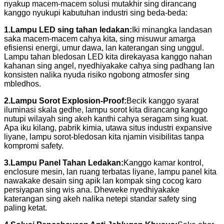
nyakup macem-macem solusi mutakhir sing dirancang
kanggo nyukupi kabutuhan industri sing beda-beda:
1.
Lampu LED sing tahan ledakan:
Iki minangka landasan
saka macem-macem cahya kita, sing misuwur amarga
efisiensi energi, umur dawa, lan katerangan sing unggul.
Lampu tahan bledosan LED kita direkayasa kanggo nahan
kahanan sing angel, nyedhiyakake cahya sing padhang lan
konsisten nalika nyuda risiko ngobong atmosfer sing
mbledhos.
2.
Lampu Sorot Explosion-Proof:
Becik kanggo syarat
iluminasi skala gedhe, lampu sorot kita dirancang kanggo
nutupi wilayah sing akeh kanthi cahya seragam sing kuat.
Apa iku kilang, pabrik kimia, utawa situs industri expansive
liyane, lampu sorot-bledosan kita njamin visibilitas tanpa
kompromi safety.
3.
Lampu Panel Tahan Ledakan:
Kanggo kamar kontrol,
enclosure mesin, lan ruang terbatas liyane, lampu panel kita
nawakake desain sing apik lan kompak sing cocog karo
persiyapan sing wis ana. Dheweke nyedhiyakake
katerangan sing akeh nalika netepi standar safety sing
paling ketat.