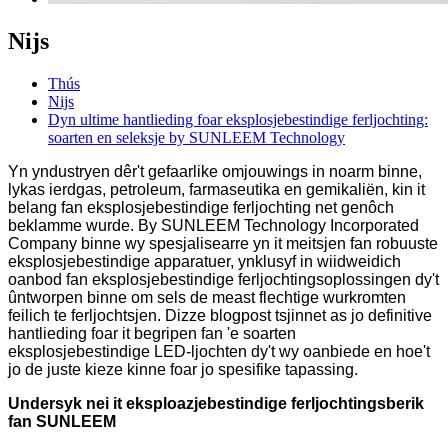
Nijs
Thús
Nijs
Dyn ultime hantlieding foar eksplosjebestindige ferljochting:
soarten en seleksje by SUNLEEM Technology
Yn yndustryen dêr't gefaarlike omjouwings in noarm binne,
lykas ierdgas, petroleum, farmaseutika en gemikaliën, kin it
belang fan eksplosjebestindige ferljochting net genôch
beklamme wurde. By SUNLEEM Technology Incorporated
Company binne wy ​​spesjalisearre yn it meitsjen fan robuuste
eksplosjebestindige apparatuer, ynklusyf in wiidweidich
oanbod fan eksplosjebestindige ferljochtingsoplossingen dy't
ûntworpen binne om sels de meast flechtige wurkromten
feilich te ferljochtsjen. Dizze blogpost tsjinnet as jo definitive
hantlieding foar it begripen fan 'e soarten
eksplosjebestindige LED-ljochten dy't wy oanbiede en hoe't
jo de juste kieze kinne foar jo spesifike tapassing.
Undersyk nei it eksploazjebestindige ferljochtingsberik
fan SUNLEEM