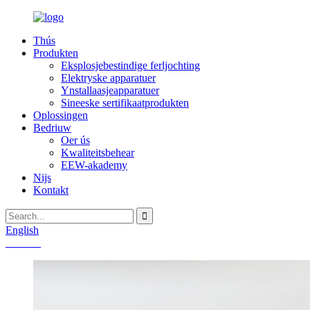
Thús
Produkten
Eksplosjebestindige ferljochting
Elektryske apparatuer
Ynstallaasjeapparatuer
Sineeske sertifikaatprodukten
Oplossingen
Bedriuw
Oer ús
Kwaliteitsbehear
EEW-akademy
Nijs
Kontakt
English
Chinese