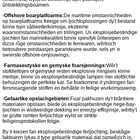
ûntstekkingsboarnen.
·
Offshore boarplatfoarms:
De maritime omstannichheden
op boarplatfoarms freegje om ljochtoplossingen dy't bestand
binne tsjin sâltwetterkorrosje, ekstreme
waarsomstannichheden en trillingen. Us eksplosjebestindige
ljochten fan marinekwaliteit binne spesifyk ûntworpen om
dizze rûge omstannichheden te fernearen, wêrtroch
betroubere prestaasjes garandearre wurde, sels yn 'e
swierste offshore-omjouwings.
·
Farmaseutyske en gemyske foarsjennings:
Wêr't
stofdieltsjes of gemyske resten eksplosive mingsels kinne
meitsje, binne ús eksplosjebestindige lampen mei stofdichte
behuizingen de perfekte kar. Se foarkomme it yndringen fan
fersmoargjende stoffen en behâlde in feilige wurkomjouwing.
·
Gefaarlike opslachgebieten:
Foar pakhuzen dy't brânbere
materialen opslaan, biede ús eksplosjebestindige hege-bay-
ljochten in wiidweidige dekking en enerzjy-effisjinsje, wêrby't
se grutte romten ferljochtsje wylst se strikte
feiligensprotokollen folgje.
By it kiezen fan eksplosjebestindige ferljochting, beskôgje
faktoaren lykas it type gefaarlik materiaal dat oanwêzich is,