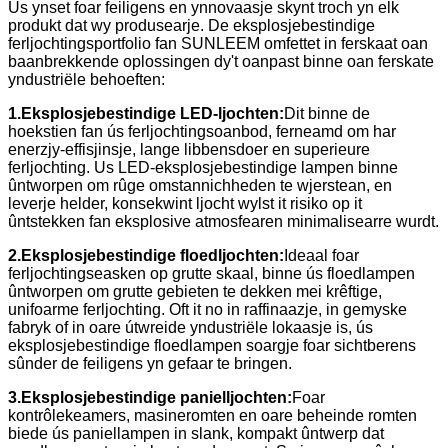
Us ynset foar feiligens en ynnovaasje skynt troch yn elk
produkt dat wy produsearje. De eksplosjebestindige
ferljochtingsportfolio fan SUNLEEM omfettet in ferskaat oan
baanbrekkende oplossingen dy't oanpast binne oan ferskate
yndustriële behoeften:
1.
Eksplosjebestindige LED-ljochten:
Dit binne de
hoekstien fan ús ferljochtingsoanbod, ferneamd om har
enerzjy-effisjinsje, lange libbensdoer en superieure
ferljochting. Us LED-eksplosjebestindige lampen binne
ûntworpen om rûge omstannichheden te wjerstean, en
leverje helder, konsekwint ljocht wylst it risiko op it
ûntstekken fan eksplosive atmosfearen minimalisearre wurdt.
2.
Eksplosjebestindige floedljochten:
Ideaal foar
ferljochtingseasken op grutte skaal, binne ús floedlampen
ûntworpen om grutte gebieten te dekken mei krêftige,
unifoarme ferljochting. Oft it no in raffinaazje, in gemyske
fabryk of in oare útwreide yndustriële lokaasje is, ús
eksplosjebestindige floedlampen soargje foar sichtberens
sûnder de feiligens yn gefaar te bringen.
3.
Eksplosjebestindige panielljochten:
Foar
kontrôlekeamers, masineromten en oare beheinde romten
biede ús paniellampen in slank, kompakt ûntwerp dat