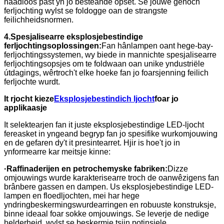
naadloos past yn jo besteande opset. Se jouwe genôch
ferljochting wylst se foldogge oan de strangste
feilichheidsnormen.
4.
Spesjalisearre eksplosjebestindige
ferljochtingsoplossingen:
Fan hânlampen oant hege-bay-
ferljochtingssystemen, wy biede in mannichte spesjalisearre
ferljochtingsopsjes om te foldwaan oan unike yndustriële
útdagings, wêrtroch't elke hoeke fan jo foarsjenning feilich
ferljochte wurdt.
It rjocht kieze
Eksplosjebestindich ljocht
foar jo
applikaasje
It selektearjen fan it juste eksplosjebestindige LED-ljocht
fereasket in yngeand begryp fan jo spesifike wurkomjouwing
en de gefaren dy't it presintearret. Hjir is hoe't jo in
ynformearre kar meitsje kinne:
·
Raffinaderijen en petrochemyske fabriken:
Dizze
omjouwings wurde karakterisearre troch de oanwêzigens fan
brânbere gassen en dampen. Us eksplosjebestindige LED-
lampen en floedljochten, mei har hege
yndringbeskermingswurdearringen en robuuste konstruksje,
binne ideaal foar sokke omjouwings. Se leverje de nedige
helderheid, wylst se beskermje tsjin potinsjele