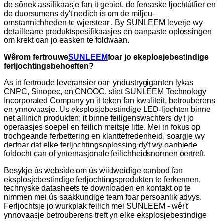
de sôneklassifikaasje fan it gebiet, de fereaske ljochtútfier en
de duorsumens dy't nedich is om de miljeu-
omstannichheden te wjerstean. By SUNLEEM leverje wy
detaillearre produktspesifikaasjes en oanpaste oplossingen
om krekt oan jo easken te foldwaan.
Wêrom fertrouwe
SUNLEEM
foar jo eksplosjebestindige
ferljochtingsbehoeften?
As in fertroude leveransier oan yndustrygiganten lykas
CNPC, Sinopec, en CNOOC, stiet SUNLEEM Technology
Incorporated Company yn it teken fan kwaliteit, betrouberens
en ynnovaasje. Us eksplosjebestindige LED-ljochten binne
net allinich produkten; it binne feiligenswachters dy't jo
operaasjes soepel en feilich meitsje litte. Mei in fokus op
trochgeande ferbettering en klanttefredenheid, soargje wy
derfoar dat elke ferljochtingsoplossing dy't wy oanbiede
foldocht oan of ynternasjonale feilichheidsnormen oertreft.
Besykje ús webside om ús wiidweidige oanbod fan
eksplosjebestindige ferljochtingsprodukten te ferkennen,
technyske datasheets te downloaden en kontakt op te
nimmen mei ús saakkundige team foar persoanlik advys.
Ferljochtsje jo wurkplak feilich mei SUNLEEM - wêr't
ynnovaasje betrouberens treft yn elke eksplosjebestindige