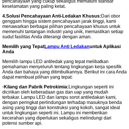
pencahayaan yang cukup sekaligus mematuhi standar
keselamatan yang paling ketat.
4.
Solusi Pencahayaan Anti-Ledakan Khusus:
Dari obor
genggam hingga sistem pencahayaan jarak tinggi, kami
menawarkan berbagai pilihan pencahayaan khusus untuk
memenuhi tantangan industri yang unik, memastikan setiap
sudut fasilitas Anda diterangi dengan aman.
Memilih yang Tepat
Lampu Anti Ledakan
untuk Aplikasi
Anda
Memilih lampu LED antiledak yang tepat melibatkan
pemahaman menyeluruh tentang lingkungan kerja spesifik
Anda dan bahaya yang ditimbulkannya. Berikut ini cara Anda
dapat membuat pilihan yang tepat:
·
Kilang dan Pabrik Petrokimia:
Lingkungan seperti ini
dicirikan oleh keberadaan gas dan uap yang mudah
terbakar. Lampu LED dan lampu sorot antiledakan kami,
dengan peringkat perlindungan terhadap masuknya benda
asing yang tinggi dan konstruksi yang kokoh, sangat ideal
untuk lingkungan seperti ini. Lampu ini memberikan
kecerahan yang diperlukan sekaligus melindungi dari
potensi sumber api.