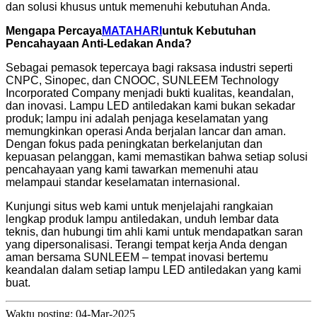
dan solusi khusus untuk memenuhi kebutuhan Anda.
Mengapa Percaya
MATAHARI
untuk Kebutuhan
Pencahayaan Anti-Ledakan Anda?
Sebagai pemasok tepercaya bagi raksasa industri seperti
CNPC, Sinopec, dan CNOOC, SUNLEEM Technology
Incorporated Company menjadi bukti kualitas, keandalan,
dan inovasi. Lampu LED antiledakan kami bukan sekadar
produk; lampu ini adalah penjaga keselamatan yang
memungkinkan operasi Anda berjalan lancar dan aman.
Dengan fokus pada peningkatan berkelanjutan dan
kepuasan pelanggan, kami memastikan bahwa setiap solusi
pencahayaan yang kami tawarkan memenuhi atau
melampaui standar keselamatan internasional.
Kunjungi situs web kami untuk menjelajahi rangkaian
lengkap produk lampu antiledakan, unduh lembar data
teknis, dan hubungi tim ahli kami untuk mendapatkan saran
yang dipersonalisasi. Terangi tempat kerja Anda dengan
aman bersama SUNLEEM – tempat inovasi bertemu
keandalan dalam setiap lampu LED antiledakan yang kami
buat.
Waktu posting: 04-Mar-2025