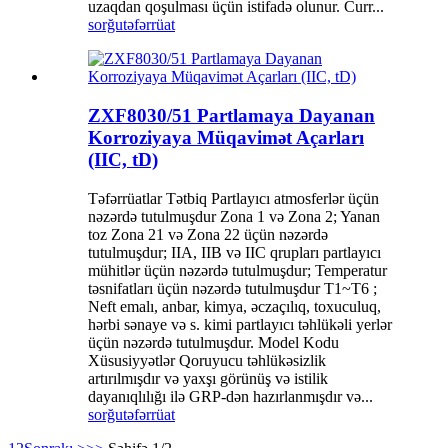
uzaqdan qoşulması üçün istifadə olunur. Curr...
sorğu
təfərrüat
ZXF8030/51 Partlamaya Dayanan
Korroziyaya Müqavimət Açarları
(IIC, tD)
Təfərrüatlar Tətbiq Partlayıcı atmosferlər üçün
nəzərdə tutulmuşdur Zona 1 və Zona 2; Yanan
toz Zona 21 və Zona 22 üçün nəzərdə
tutulmuşdur; IIA, IIB və IIC qrupları partlayıcı
mühitlər üçün nəzərdə tutulmuşdur; Temperatur
təsnifatları üçün nəzərdə tutulmuşdur T1~T6 ;
Neft emalı, anbar, kimya, əczaçılıq, toxuculuq,
hərbi sənaye və s. kimi partlayıcı təhlükəli yerlər
üçün nəzərdə tutulmuşdur. Model Kodu
Xüsusiyyətlər Qoruyucu təhlükəsizlik
artırılmışdır və yaxşı görünüş və istilik
dayanıqlılığı ilə GRP-dən hazırlanmışdır və...
sorğu
təfərrüat