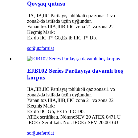
Qovşaq qutusu
IIA,IIB,IIC Partlayış təhlükəli qaz zonası1 və
zona2-də istifadə üçün uyğundur.
Yanan toz IIIA,IIIB,IIIC zona 21 və zona 22
Keçmiş Mark:
Ex db IIC T* Gb,Ex tb IIIC T* Db.
sorğu
təfərrüat
EJB102 Series Partlayışa davamlı boş
korpus
IIA,IIB,IIC Partlayış təhlükəli qaz zonası1 və
zona2-də istifadə üçün uyğundur.
Yanan toz IIIA,IIIB,IIIC zona 21 və zona 22
Keçmiş Mark:
Ex db IIC Gb, Ex tb IIIC Db.
ATEx sertifikatı. Nömrə:SEV 20 ATEX 0471 U
IECEx Sertifikatı. No.: IECEx SEV 20.0016U
sorğu
təfərrüat