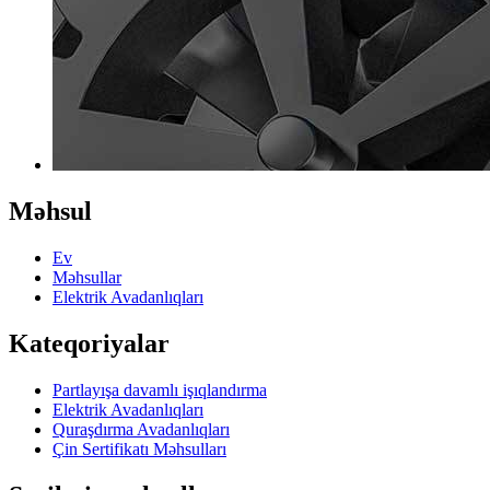
Məhsul
Ev
Məhsullar
Elektrik Avadanlıqları
Kateqoriyalar
Partlayışa davamlı işıqlandırma
Elektrik Avadanlıqları
Quraşdırma Avadanlıqları
Çin Sertifikatı Məhsulları