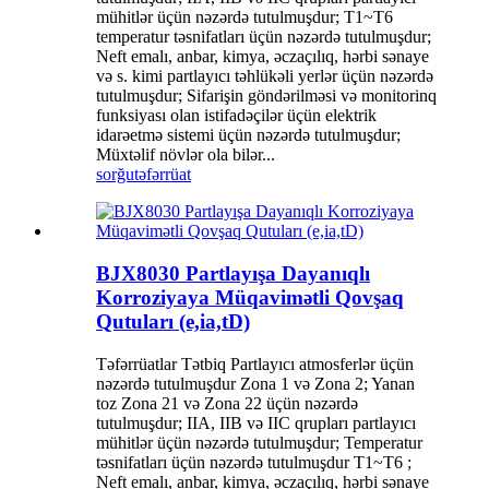
mühitlər üçün nəzərdə tutulmuşdur; T1~T6
temperatur təsnifatları üçün nəzərdə tutulmuşdur;
Neft emalı, anbar, kimya, əczaçılıq, hərbi sənaye
və s. kimi partlayıcı təhlükəli yerlər üçün nəzərdə
tutulmuşdur; Sifarişin göndərilməsi və monitorinq
funksiyası olan istifadəçilər üçün elektrik
idarəetmə sistemi üçün nəzərdə tutulmuşdur;
Müxtəlif növlər ola bilər...
sorğu
təfərrüat
BJX8030 Partlayışa Dayanıqlı
Korroziyaya Müqavimətli Qovşaq
Qutuları (e,ia,tD)
Təfərrüatlar Tətbiq Partlayıcı atmosferlər üçün
nəzərdə tutulmuşdur Zona 1 və Zona 2; Yanan
toz Zona 21 və Zona 22 üçün nəzərdə
tutulmuşdur; IIA, IIB və IIC qrupları partlayıcı
mühitlər üçün nəzərdə tutulmuşdur; Temperatur
təsnifatları üçün nəzərdə tutulmuşdur T1~T6 ;
Neft emalı, anbar, kimya, əczaçılıq, hərbi sənaye