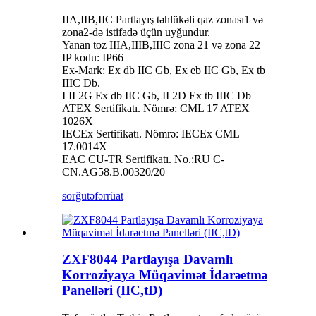
IIA,IIB,IIC Partlayış təhlükəli qaz zonası1 və
zona2-də istifadə üçün uyğundur.
Yanan toz IIIA,IIIB,IIIC zona 21 və zona 22
IP kodu: IP66
Ex-Mark: Ex db IIC Gb, Ex eb IIC Gb, Ex tb
IIIC Db.
I II 2G Ex db IIC Gb, II 2D Ex tb IIIC Db
ATEX Sertifikatı. Nömrə: CML 17 ATEX
1026X
IECEx Sertifikatı. Nömrə: IECEx CML
17.0014X
EAC CU-TR Sertifikatı. No.:RU C-
CN.AG58.B.00320/20
sorğu
təfərrüat
ZXF8044 Partlayışa Davamlı
Korroziyaya Müqavimət İdarəetmə
Panelləri (IIC,tD)