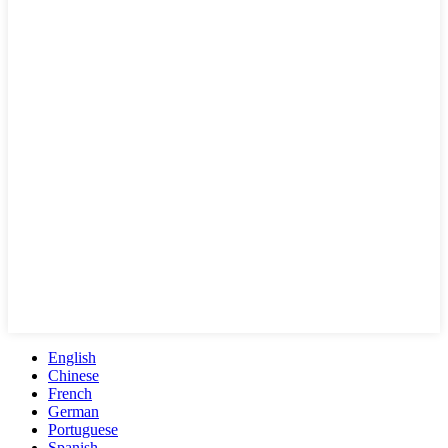
English
Chinese
French
German
Portuguese
Spanish