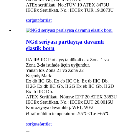
ATEx sertifikatı. No.:TÜV 19 ATEX 8473U
IECEx Sertifikatı. No.: IECEx TUR 19.0073U
sorğu
təfərrüat
NGd seriyası partlayışa davamlı
elastik boru
IIA IIB IIC Partlayış təhlükəli qaz Zona 1 və
Zona 2-də istifadə üçün uyğundur.
Yanan toz Zona 21 və Zona 22
Keçmiş Mark:
Ex db IIC Gb, Ex eb IIC Gb, Ex tb IIIC Db.
II 2G Ex db IIC Gb, II 2G Ex eb IIC Gb, II 2D
Ex tb IIIC Db.
ATEX Sertifikatı. Nömrə: EPT 20 ATEX 3883U
IECEx Sertifikatı. No.: IECEx EUT 20.0016U
Korroziyaya davamlılıq: WF1, WF2
Ətraf mühitin temperaturu: -55℃≤Ta≤+65℃
sorğu
təfərrüat