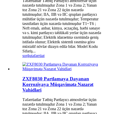
Təfərrüatlar Tətbiq Partlayıcı atmosferlər üçün
nəzərdə tutulmuşdur Zona 1 və Zona 2; Yanan
toz Zona 21 və Zona 22 üçün nəzərdə
tutulmuşdur; IIA, IIB və IIC qrupları partlayıcı
mühitlər üçün nəzərdə tutulmuşdur; Temperatur
təsnifatları üçün nəzərdə tutulmuşdur T1~T6 ;
Neft emalı, anbar, kimya, əczaçılıq, hərbi sənaye
və s. kimi partlayıcı təhlükəli yerlər üçün nəzərdə
tutulmuşdur; Elektrik idarəetmə sxemində geniş
istifadə olunur; Elektrik sistemli rəsminə görə
müxtəlif növlər dizayn edilə bilər. Model Kodu
Sifariş...
sorğu
təfərrüat
ZXF8030 Partlamaya Dayanan
Korroziyaya Müqavimətə Nəzarət
Vahidləri
Təfərrüatlar Tətbiq Partlayıcı atmosferlər üçün
nəzərdə tutulmuşdur Zona 1 və Zona 2; Yanan
toz Zona 21 və Zona 22 üçün nəzərdə
tutulmuşdur; IIA, IIB və IIC qrupları partlayıcı