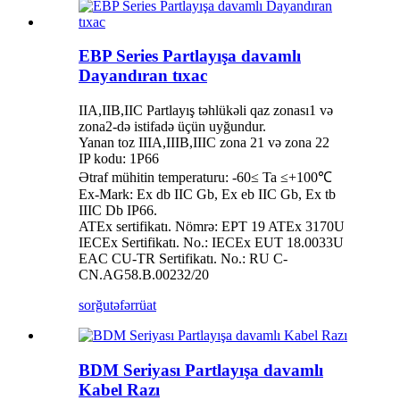
EBP Series Partlayışa davamlı
Dayandıran tıxac
IIA,IIB,IIC Partlayış təhlükəli qaz zonası1 və
zona2-də istifadə üçün uyğundur.
Yanan toz IIIA,IIIB,IIIC zona 21 və zona 22
IP kodu: 1P66
Ətraf mühitin temperaturu: -60≤ Ta ≤+100℃
Ex-Mark: Ex db IIC Gb, Ex eb IIC Gb, Ex tb
IIIC Db IP66.
ATEx sertifikatı. Nömrə: EPT 19 ATEx 3170U
IECEx Sertifikatı. No.: IECEx EUT 18.0033U
EAC CU-TR Sertifikatı. No.: RU C-
CN.AG58.B.00232/20
sorğu
təfərrüat
BDM Seriyası Partlayışa davamlı
Kabel Razı