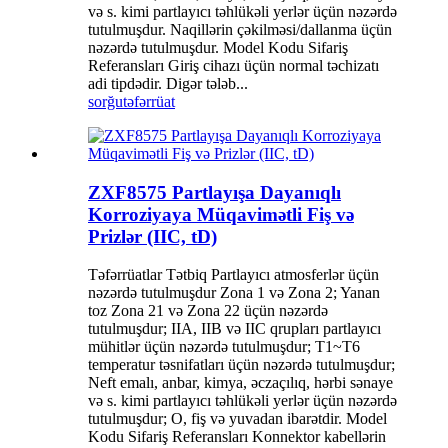
və s. kimi partlayıcı təhlükəli yerlər üçün nəzərdə
tutulmuşdur. Naqillərin çəkilməsi/dallanma üçün
nəzərdə tutulmuşdur. Model Kodu Sifariş
Referansları Giriş cihazı üçün normal təchizatı
adi tipdədir. Digər tələb...
sorğu
təfərrüat
ZXF8575 Partlayışa Dayanıqlı
Korroziyaya Müqavimətli Fiş və
Prizlər (IIC, tD)
Təfərrüatlar Tətbiq Partlayıcı atmosferlər üçün
nəzərdə tutulmuşdur Zona 1 və Zona 2; Yanan
toz Zona 21 və Zona 22 üçün nəzərdə
tutulmuşdur; IIA, IIB və IIC qrupları partlayıcı
mühitlər üçün nəzərdə tutulmuşdur; T1~T6
temperatur təsnifatları üçün nəzərdə tutulmuşdur;
Neft emalı, anbar, kimya, əczaçılıq, hərbi sənaye
və s. kimi partlayıcı təhlükəli yerlər üçün nəzərdə
tutulmuşdur; O, fiş və yuvadan ibarətdir. Model
Kodu Sifariş Referansları Konnektor kabellərin