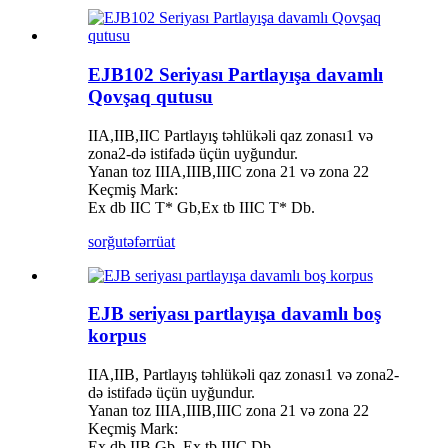
EJB102 Seriyası Partlayışa davamlı
Qovşaq qutusu
IIA,IIB,IIC Partlayış təhlükəli qaz zonası1 və
zona2-də istifadə üçün uyğundur.
Yanan toz IIIA,IIIB,IIIC zona 21 və zona 22
Keçmiş Mark:
Ex db IIC T* Gb,Ex tb IIIC T* Db.
sorğu
təfərrüat
EJB seriyası partlayışa davamlı boş
korpus
IIA,IIB, Partlayış təhlükəli qaz zonası1 və zona2-
də istifadə üçün uyğundur.
Yanan toz IIIA,IIIB,IIIC zona 21 və zona 22
Keçmiş Mark:
Ex db IIB Gb, Ex tb IIIC Db.