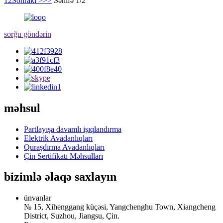
1
2
Sonrakı >
>>
Səhifə 1/2
sorğu göndərin
məhsul
Partlayışa davamlı işıqlandırma
Elektrik Avadanlıqları
Quraşdırma Avadanlıqları
Çin Sertifikatı Məhsulları
bizimlə əlaqə saxlayın
ünvanlar
№ 15, Xihenggang küçəsi, Yangchenghu Town, Xiangcheng
District, Suzhou, Jiangsu, Çin.