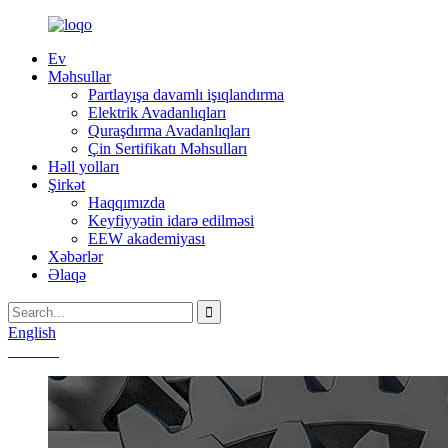
Ev
Məhsullar
Partlayışa davamlı işıqlandırma
Elektrik Avadanlıqları
Quraşdırma Avadanlıqları
Çin Sertifikatı Məhsulları
Həll yolları
Şirkət
Haqqımızda
Keyfiyyətin idarə edilməsi
EEW akademiyası
Xəbərlər
Əlaqə
English
Chinese