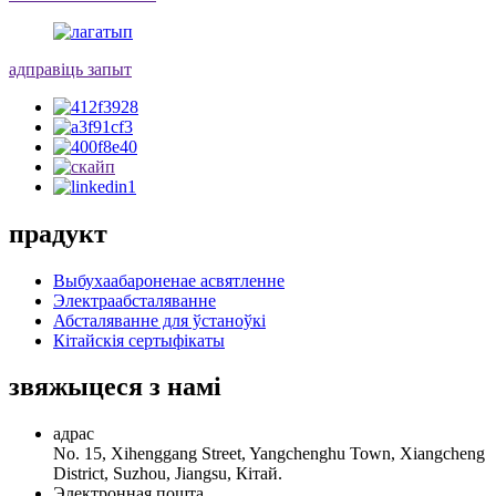
адправіць запыт
прадукт
Выбухаабароненае асвятленне
Электраабсталяванне
Абсталяванне для ўстаноўкі
Кітайскія сертыфікаты
звяжыцеся з намі
адрас
No. 15, Xihenggang Street, Yangchenghu Town, Xiangcheng
District, Suzhou, Jiangsu, Кітай.
Электронная пошта