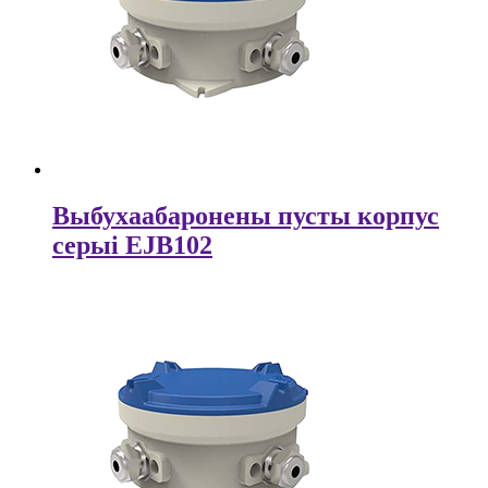
Выбухаабаронены пусты корпус
серыі EJB102