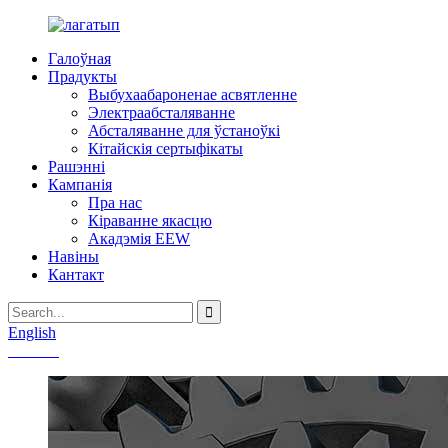
Галоўная
Прадукты
Выбухаабароненае асвятленне
Электраабсталяванне
Абсталяванне для ўстаноўкі
Кітайскія сертыфікаты
Рашэнні
Кампанія
Пра нас
Кіраванне якасцю
Акадэмія EEW
Навіны
Кантакт
English
Chinese