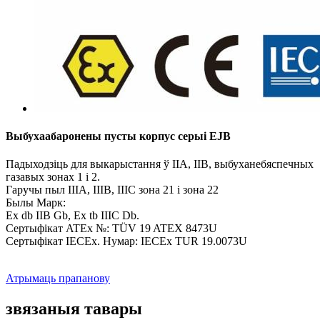
Выбухаабаронены пусты корпус серыі EJB
Падыходзіць для выкарыстання ў IIA, IIB, выбуханебяспечных
газавых зонах 1 і 2.
Гаручы пыл IIIA, IIIB, IIIC зона 21 і зона 22
Былы Марк:
Ex db IIB Gb, Ex tb IIIC Db.
Сертыфікат ATEx №: TÜV 19 ATEX 8473U
Сертыфікат IECEx. Нумар: IECEx TUR 19.0073U
Атрымаць прапанову
звязаныя тавары