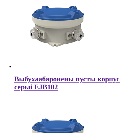
Выбухаабаронены пусты корпус
серыі EJB102