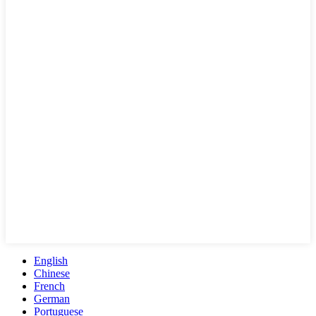
English
Chinese
French
German
Portuguese