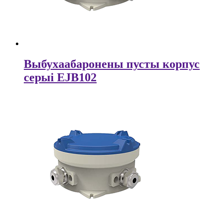
Выбухаабаронены пусты корпус
серыі EJB102