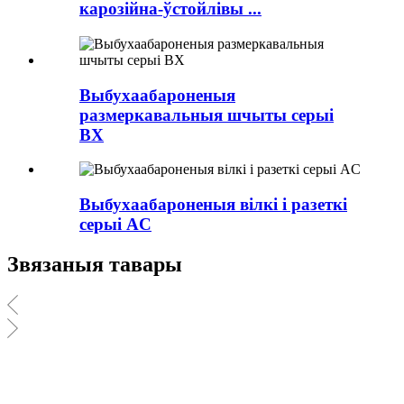
карозійна-ўстойлівы ...
Выбухаабароненыя
размеркавальныя шчыты серыі
BX
Выбухаабароненыя вілкі і разеткі
серыі AC
Звязаныя тавары