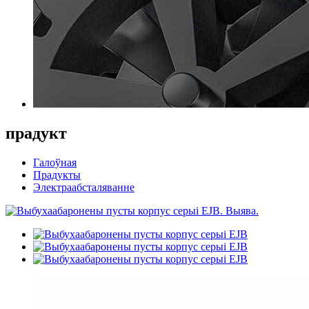
прадукт
Галоўная
Прадукты
Электраабсталяванне