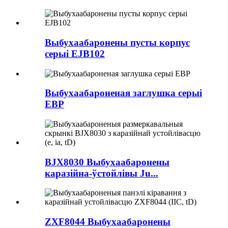
Выбухаабаронены пусты корпус
серыі EJB102
Выбухаабароненая заглушка серыі
EBP
BJX8030 Выбухаабаронены
каразійна-ўстойлівы Ju...
ZXF8044 Выбухаабаронены