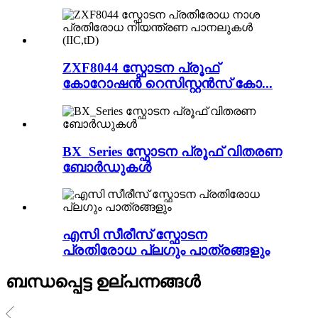
ZXF8044 സ്ഫോടന പ്രൂഫ്
കോറോഷൻ റെസിസ്റ്റൻസ് കോ...
BX_Series സ്ഫോടന പ്രൂഫ് വിതരണ
ബോർഡുകൾ
എസി സീരീസ് സ്ഫോടന
പ്രതിരോധ പ്ലഗും പാത്രങ്ങളും
ബന്ധപ്പെട്ട ഉല്പന്നങ്ങൾ