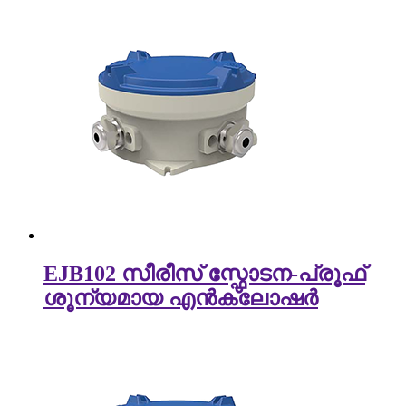
EJB102 സീരീസ് സ്ഫോടന-പ്രൂഫ്
ശൂന്യമായ എൻക്ലോഷർ