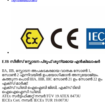
EJB സീരീസ് സ്ഫോടന-പ്രൂഫ് ശൂന്യമായ എൻക്ലോഷർ
IIA, IIB, സ്ഫോടന അപകടകരമായ വാതക സോൺ 1,
സോൺ 2 എന്നിവയിൽ ഉപയോഗിക്കാൻ അനുയോജ്യം.
കത്തുന്ന പൊടി IIIA, IIIB, IIIC സോൺ 21 ഉം സോൺ 22 ഉം
എക്സ്-മാർക്ക്:
എക്സ് ഡിബി ഐഐബി ജിബി, എക്സ് ടിബി
ഐഐഐസി ഡിബി.
ATEx സർട്ടിഫിക്കറ്റ് നമ്പർ:TÜV 19 ATEX 8473U
IECEx Cert. നമ്പർ: IECEx TUR 19.0073U