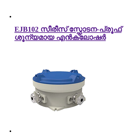
EJB102 സീരീസ് സ്ഫോടന-പ്രൂഫ്
ശൂന്യമായ എൻക്ലോഷർ