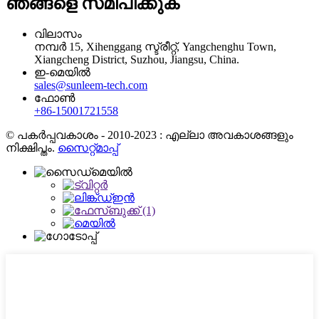
ഞങ്ങളെ സമീപിക്കുക
വിലാസം
നമ്പർ 15, Xihenggang സ്ട്രീറ്റ്, Yangchenghu Town,
Xiangcheng District, Suzhou, Jiangsu, China.
ഇ-മെയിൽ
sales@sunleem-tech.com
ഫോൺ
+86-15001721558
© പകർപ്പവകാശം - 2010-2023 : എല്ലാ അവകാശങ്ങളും
നിക്ഷിപ്തം.
സൈറ്റ്മാപ്പ്