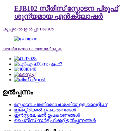
EJB102 സീരീസ് സ്ഫോടന-പ്രൂഫ്
ശൂന്യമായ എൻക്ലോഷർ
കൂടുതൽ ഉൽപ്പന്നങ്ങൾ
അന്വേഷണം അയയ്ക്കുക
ഉൽപ്പന്നം
സ്ഫോടന-പ്രതിരോധശേഷിയുള്ള ലൈറ്റിംഗ്
ഇലക്ട്രിക്കൽ ഉപകരണങ്ങൾ
ഇൻസ്റ്റലേഷൻ ഉപകരണങ്ങൾ
ചൈനീസ് സർട്ടിഫിക്കറ്റ് ഉൽപ്പന്നങ്ങൾ