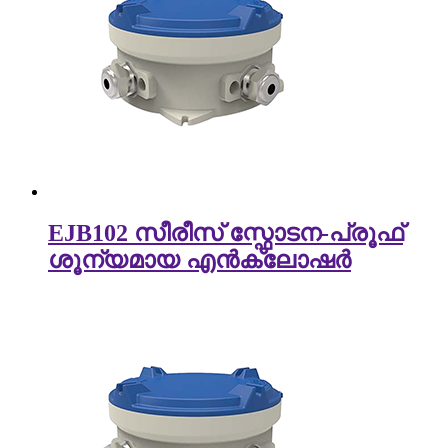
EJB102 സീരീസ് സ്ഫോടന-പ്രൂഫ്
ശൂന്യമായ എൻക്ലോഷർ