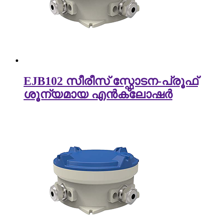
EJB102 സീരീസ് സ്ഫോടന-പ്രൂഫ്
ശൂന്യമായ എൻക്ലോഷർ