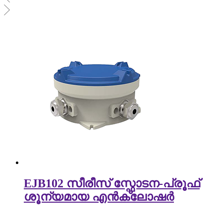
EJB102 സീരീസ് സ്ഫോടന-പ്രൂഫ്
ശൂന്യമായ എൻക്ലോഷർ