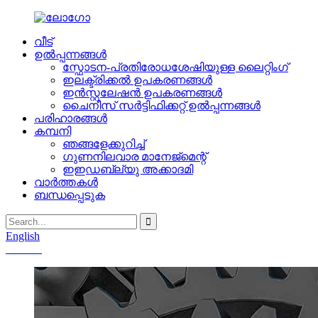
വീട്
ഉൽപ്പന്നങ്ങൾ
സ്ഫോടന-പ്രതിരോധശേഷിയുള്ള ലൈറ്റിംഗ്
ഇലക്ട്രിക്കൽ ഉപകരണങ്ങൾ
ഇൻസ്റ്റലേഷൻ ഉപകരണങ്ങൾ
ചൈനീസ് സർട്ടിഫിക്കറ്റ് ഉൽപ്പന്നങ്ങൾ
പരിഹാരങ്ങൾ
കമ്പനി
ഞങ്ങളേക്കുറിച്ച്
ഗുണനിലവാര മാനേജ്മെന്റ്
ഇഇഡബ്ല്യു അക്കാദമി
വാർത്തകൾ
ബന്ധപ്പെടുക
English
Chinese