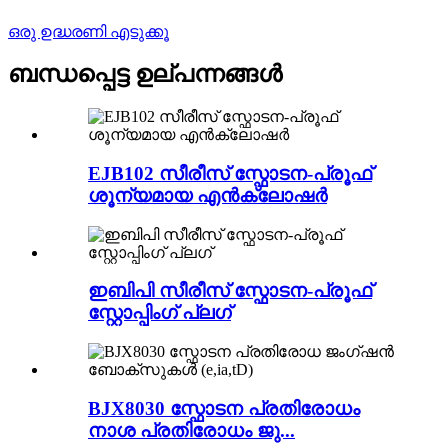
ഒരു ഉദ്ധരണി എടുക്കൂ
ബന്ധപ്പെട്ട ഉല്പന്നങ്ങൾ
EJB102 സീരീസ് സ്ഫോടന-പ്രൂഫ്
ശൂന്യമായ എൻക്ലോഷർ
ഇബിപി സീരീസ് സ്ഫോടന-പ്രൂഫ്
സ്റ്റോപ്പിംഗ് പ്ലഗ്
BJX8030 സ്ഫോടന പ്രതിരോധം
നാശ പ്രതിരോധം ജു...