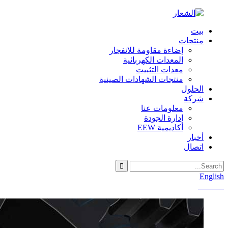
بيت
منتجات
إضاءة مقاومة للانفجار
المعدات الكهربائية
معدات التثبيت
منتجات الشهادات الصينية
الحلول
شركة
معلومات عنا
إدارة الجودة
أكاديمية EEW
أخبار
اتصال
English
Chinese