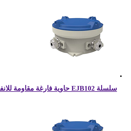
سلسلة EJB102 حاوية فارغة مقاومة للانفجار