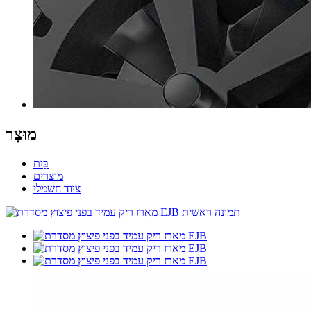
מוּצָר
בַּיִת
מוצרים
ציוד חשמלי