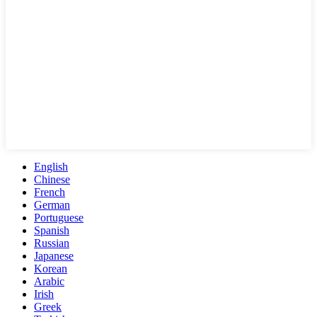
English
Chinese
French
German
Portuguese
Spanish
Russian
Japanese
Korean
Arabic
Irish
Greek