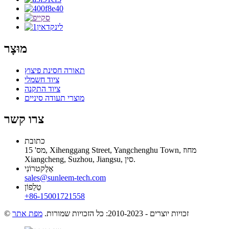
מוּצָר
תאורה חסינת פיצוץ
ציוד חשמלי
ציוד התקנה
מוצרי תעודה סיניים
צרו קשר
כתובת
מס' 15, Xihenggang Street, Yangchenghu Town, מחוז
Xiangcheng, Suzhou, Jiangsu, סין.
אֶלֶקטרוֹנִי
sales@sunleem-tech.com
טֵלֵפוֹן
+86-15001721558
© זכויות יוצרים - 2010-2023: כל הזכויות שמורות.
מפת אתר