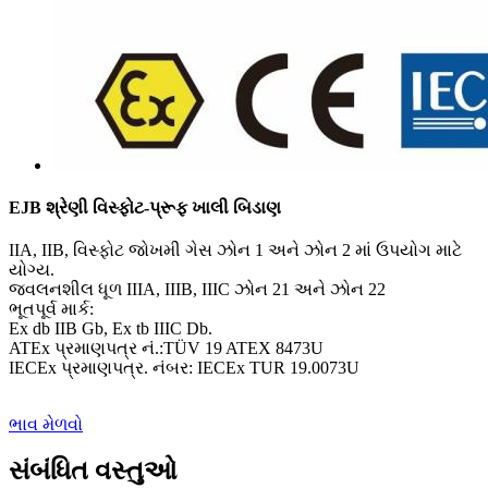
EJB શ્રેણી વિસ્ફોટ-પ્રૂફ ખાલી બિડાણ
IIA, IIB, વિસ્ફોટ જોખમી ગેસ ઝોન 1 અને ઝોન 2 માં ઉપયોગ માટે
યોગ્ય.
જ્વલનશીલ ધૂળ IIIA, IIIB, IIIC ઝોન 21 અને ઝોન 22
ભૂતપૂર્વ માર્ક:
Ex db IIB Gb, Ex tb IIIC Db.
ATEx પ્રમાણપત્ર નં.:TÜV 19 ATEX 8473U
IECEx પ્રમાણપત્ર. નંબર: IECEx TUR 19.0073U
ભાવ મેળવો
સંબંધિત વસ્તુઓ