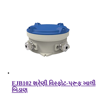
EJB102 શ્રેણી વિસ્ફોટ-પ્રૂફ ખાલી
બિડાણ