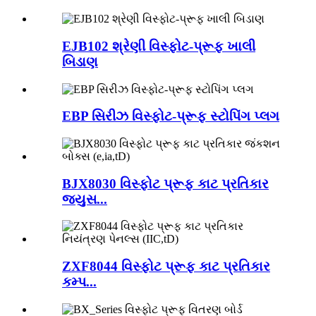
EJB102 શ્રેણી વિસ્ફોટ-પ્રૂફ ખાલી
બિડાણ
EBP સિરીઝ વિસ્ફોટ-પ્રૂફ સ્ટોપિંગ પ્લગ
BJX8030 વિસ્ફોટ પ્રૂફ કાટ પ્રતિકાર
જ્યુસ...
ZXF8044 વિસ્ફોટ પ્રૂફ કાટ પ્રતિકાર
કમ્પ...