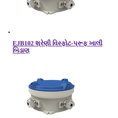
EJB102 શ્રેણી વિસ્ફોટ-પ્રૂફ ખાલી
બિડાણ