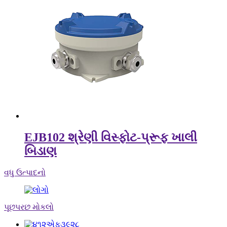
EJB102 શ્રેણી વિસ્ફોટ-પ્રૂફ ખાલી
બિડાણ
વધુ ઉત્પાદનો
પૂછપરછ મોકલો