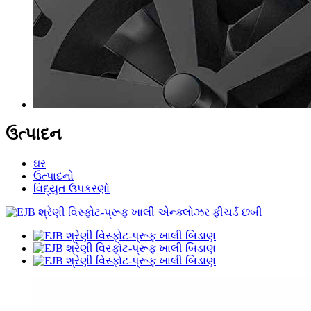
ઉત્પાદન
ઘર
ઉત્પાદનો
વિદ્યુત ઉપકરણો