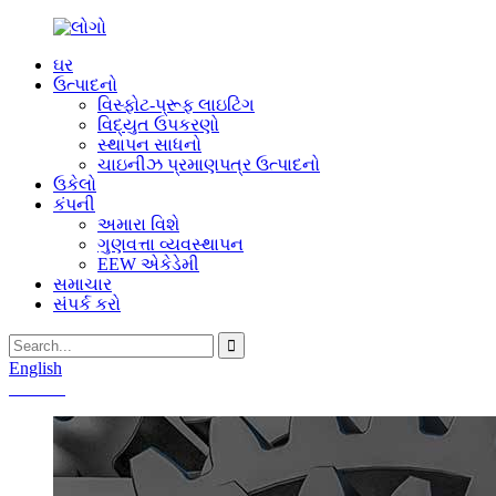
ઘર
ઉત્પાદનો
વિસ્ફોટ-પ્રૂફ લાઇટિંગ
વિદ્યુત ઉપકરણો
સ્થાપન સાધનો
ચાઇનીઝ પ્રમાણપત્ર ઉત્પાદનો
ઉકેલો
કંપની
અમારા વિશે
ગુણવત્તા વ્યવસ્થાપન
EEW એકેડેમી
સમાચાર
સંપર્ક કરો
English
Chinese