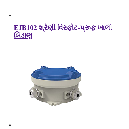
EJB102 શ્રેણી વિસ્ફોટ-પ્રૂફ ખાલી
બિડાણ