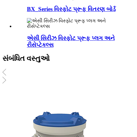
BX_Series વિસ્ફોટ પ્રૂફ વિતરણ બોર્ડ
એસી સિરીઝ વિસ્ફોટ પ્રૂફ પ્લગ અને
રીસેપ્ટેકલ્સ
સંબંધિત વસ્તુઓ