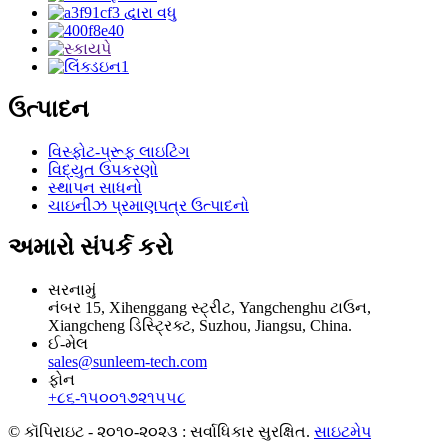
ઉત્પાદન
વિસ્ફોટ-પ્રૂફ લાઇટિંગ
વિદ્યુત ઉપકરણો
સ્થાપન સાધનો
ચાઇનીઝ પ્રમાણપત્ર ઉત્પાદનો
અમારો સંપર્ક કરો
સરનામું
નંબર 15, Xihenggang સ્ટ્રીટ, Yangchenghu ટાઉન,
Xiangcheng ડિસ્ટ્રિક્ટ, Suzhou, Jiangsu, China.
ઈ-મેલ
sales@sunleem-tech.com
ફોન
+૮૬-૧૫૦૦૧૭૨૧૫૫૮
© કૉપિરાઇટ - ૨૦૧૦-૨૦૨૩ : સર્વાધિકાર સુરક્ષિત.
સાઇટમેપ