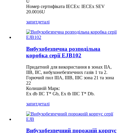
U
Номер сертифіката IECEx: IECEx SEV
20.0016U
запит
деталі
Вибухобезпечна розподільна
коробка серії EJB102
Придатний для використання в зонах IIA,
IIB, IIC, вибухонебезпечних газів 1 та 2.
Горючий пил IIIA, IIIB, IIIC зона 21 та зона
22
Колишній Марк:
Ex db IIC T* Gb, Ex tb IIIC T* Db.
запит
деталі
Вибухобезпечний порожній корпус