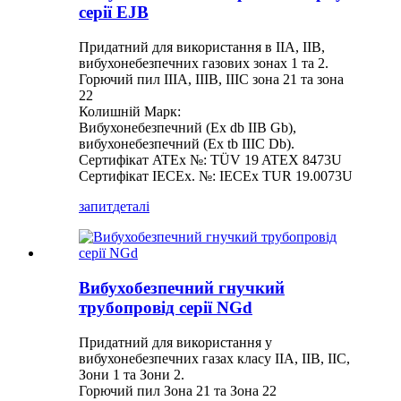
серії EJB
Придатний для використання в IIA, IIB,
вибухонебезпечних газових зонах 1 та 2.
Горючий пил IIIA, IIIB, IIIC зона 21 та зона
22
Колишній Марк:
Вибухонебезпечний (Ex db IIB Gb),
вибухонебезпечний (Ex tb IIIC Db).
Сертифікат ATEx №: TÜV 19 ATEX 8473U
Сертифікат IECEx. №: IECEx TUR 19.0073U
запит
деталі
Вибухобезпечний гнучкий
трубопровід серії NGd
Придатний для використання у
вибухонебезпечних газах класу IIA, IIB, IIC,
Зони 1 та Зони 2.
Горючий пил Зона 21 та Зона 22