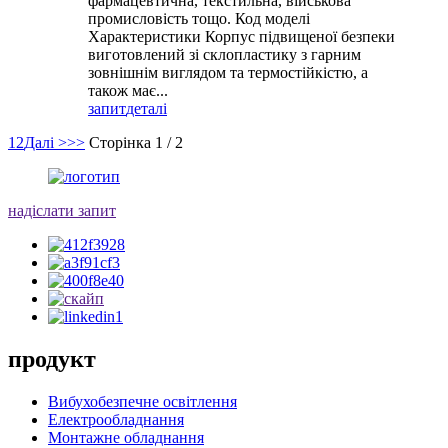
фармацевтична, текстильна, військова
промисловість тощо. Код моделі
Характеристики Корпус підвищеної безпеки
виготовлений зі склопластику з гарним
зовнішнім виглядом та термостійкістю, а
також має...
запит
деталі
1
2
Далі >
>>
Сторінка 1 / 2
надіслати запит
продукт
Вибухобезпечне освітлення
Електрообладнання
Монтажне обладнання