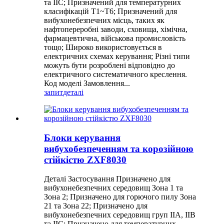
та IIC; Призначений для температурних
класифікацій T1~T6; Призначений для
вибухонебезпечних місць, таких як
нафтопереробні заводи, сховища, хімічна,
фармацевтична, військова промисловість
тощо; Широко використовується в
електричних схемах керування; Різні типи
можуть бути розроблені відповідно до
електричного систематичного креслення.
Код моделі Замовлення...
запит
деталі
Блоки керування
вибухобезпеченням та корозійною
стійкістю ZXF8030
Деталі Застосування Призначено для
вибухонебезпечних середовищ Зона 1 та
Зона 2; Призначено для горючого пилу Зона
21 та Зона 22; Призначено для
вибухонебезпечних середовищ груп IIA, IIB
та IIC; Призначено для температурних