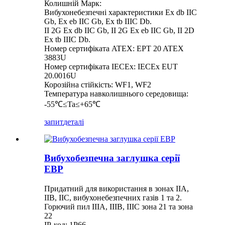
Колишній Марк:
Вибухонебезпечні характеристики Ex db IIC
Gb, Ex eb IIC Gb, Ex tb IIIC Db.
II 2G Ex db IIC Gb, II 2G Ex eb IIC Gb, II 2D
Ex tb IIIC Db.
Номер сертифіката ATEX: EPT 20 ATEX
3883U
Номер сертифіката IECEx: IECEx EUT
20.0016U
Корозійна стійкість: WF1, WF2
Температура навколишнього середовища:
-55℃≤Ta≤+65℃
запит
деталі
Вибухобезпечна заглушка серії
EBP
Придатний для використання в зонах IIA,
IIB, IIC, вибухонебезпечних газів 1 та 2.
Горючий пил IIIA, IIIB, IIIC зона 21 та зона
22
IP-код: 1P66