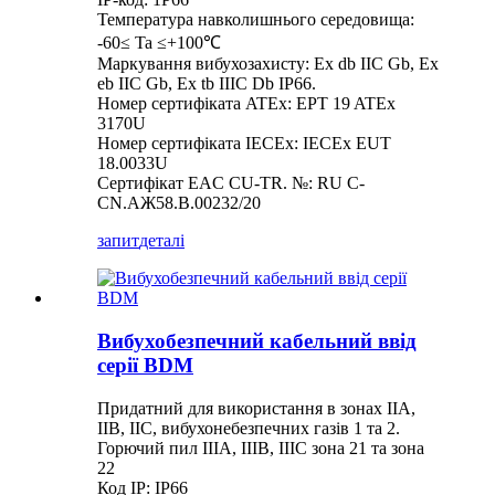
Температура навколишнього середовища:
-60≤ Ta ≤+100℃
Маркування вибухозахисту: Ex db IIC Gb, Ex
eb IIC Gb, Ex tb IIIC Db IP66.
Номер сертифіката ATEx: EPT 19 ATEx
3170U
Номер сертифіката IECEx: IECEx EUT
18.0033U
Сертифікат EAC CU-TR. №: RU C-
CN.AЖ58.B.00232/20
запит
деталі
Вибухобезпечний кабельний ввід
серії BDM
Придатний для використання в зонах IIA,
IIB, IIC, вибухонебезпечних газів 1 та 2.
Горючий пил IIIA, IIIB, IIIC зона 21 та зона
22
Код IP: IP66