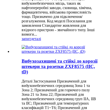
вибухонебезпечних місць, таких як
нафтопереробні заводи, сховища, хімічна,
фармацевтична, військова промисловість
тощо. Призначено для підключення/
розгалуження. Код моделі Посилання для
замовлення Стандартне живлення для
вхідного пристрою - звичайного типу. Інші
вимоги...
запит
деталі
Вибухозахищені та стійкі до корозії
штекери та розетки ZXF8575 (IIC,
tD)
Деталі Застосування Призначений для
вибухонебезпечних середовищ Зона 1 та
Зона 2; Призначений для горючого пилу
Зона 21 та Зона 22; Призначений для
вибухонебезпечних середовищ груп IIA, IIB
та IIC; Призначений для температурних
класифікацій T1~T6; Призначений для