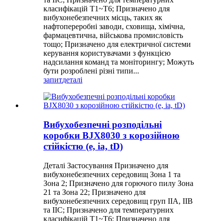
класифікацій T1~T6; Призначено для
вибухонебезпечних місць, таких як
нафтопереробні заводи, сховища, хімічна,
фармацевтична, військова промисловість
тощо; Призначено для електричної системи
керування користувачами з функцією
надсилання команд та моніторингу; Можуть
бути розроблені різні типи...
запит
деталі
Вибухобезпечні розподільні
коробки BJX8030 з корозійною
стійкістю (e, ia, tD)
Деталі Застосування Призначено для
вибухонебезпечних середовищ Зона 1 та
Зона 2; Призначено для горючого пилу Зона
21 та Зона 22; Призначено для
вибухонебезпечних середовищ груп IIA, IIB
та IIC; Призначено для температурних
класифікацій T1~T6; Призначено для