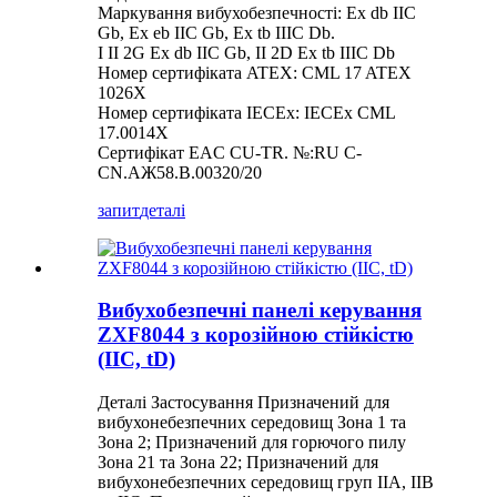
Маркування вибухобезпечності: Ex db IIC
Gb, Ex eb IIC Gb, Ex tb IIIC Db.
I II 2G Ex db IIC Gb, II 2D Ex tb IIIC Db
Номер сертифіката ATEX: CML 17 ATEX
1026X
Номер сертифіката IECEx: IECEx CML
17.0014X
Сертифікат EAC CU-TR. №:RU C-
CN.AЖ58.B.00320/20
запит
деталі
Вибухобезпечні панелі керування
ZXF8044 з корозійною стійкістю
(IIC, tD)
Деталі Застосування Призначений для
вибухонебезпечних середовищ Зона 1 та
Зона 2; Призначений для горючого пилу
Зона 21 та Зона 22; Призначений для
вибухонебезпечних середовищ груп IIA, IIB