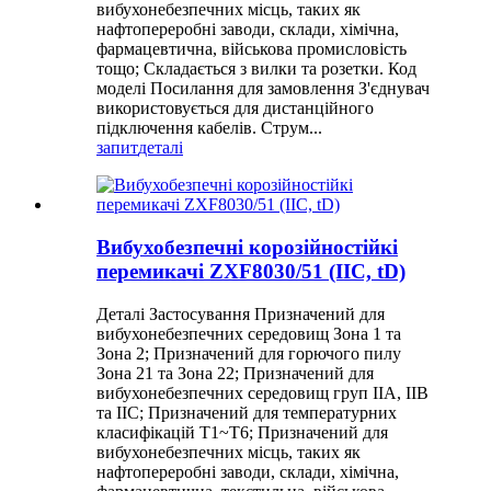
вибухонебезпечних місць, таких як
нафтопереробні заводи, склади, хімічна,
фармацевтична, військова промисловість
тощо; Складається з вилки та розетки. Код
моделі Посилання для замовлення З'єднувач
використовується для дистанційного
підключення кабелів. Струм...
запит
деталі
Вибухобезпечні корозійностійкі
перемикачі ZXF8030/51 (IIC, tD)
Деталі Застосування Призначений для
вибухонебезпечних середовищ Зона 1 та
Зона 2; Призначений для горючого пилу
Зона 21 та Зона 22; Призначений для
вибухонебезпечних середовищ груп IIA, IIB
та IIC; Призначений для температурних
класифікацій T1~T6; Призначений для
вибухонебезпечних місць, таких як
нафтопереробні заводи, склади, хімічна,