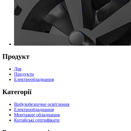
Продукт
Дім
Продукти
Електрообладнання
Категорії
Вибухобезпечне освітлення
Електрообладнання
Монтажне обладнання
Китайські сертифікати