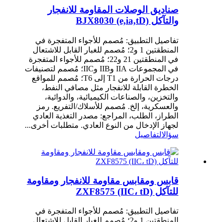
صناديق الوصلات المقاومة للانفجار
والتآكل BJX8030 (e,ia,tD)
تفاصيل التطبيق: مُصمم للأجواء المتفجرة في
المنطقتين 1 و2؛ مُصمم للغبار القابل للاشتعال
في المنطقتين 21 و22؛ مُصمم للأجواء المتفجرة
في المجموعات IIA وIIB وIIC؛ مُصمم لتصنيفات
درجات الحرارة من T1 إلى T6؛ مُصمم للمواقع
الخطرة القابلة للانفجار مثل مصافي النفط،
والتخزين، والصناعات الكيميائية، والدوائية،
والعسكرية، إلخ. مُصمم للأسلاك/التفريع. رمز
الطراز، الطلب، المراجع: مصدر التغذية العادي
لجهاز الإدخال من النوع العادي. متطلبات أخرى...
سؤال
التفاصيل
قابس ومقابس مقاومة للانفجار ومقاومة
للتآكل ZXF8575 (IIC، tD)
تفاصيل التطبيق: مُصمم للأجواء المتفجرة في
المنطقتين 1 و2؛ مُصمم للغبار القابل للاشتعال