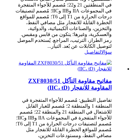
في المنطقتين 21 و22؛ مُصمم للأجواء المتفجرة
في المجموعات IIA وIIB وIIC؛ مُصمم لتصنيفات
درجات الحرارة من T1 إلى T6؛ مُصمم للمواقع
الخطرة القابلة للانفجار مثل مصافي النفط،
والتخزين، والصناعات الكيميائية، والدوائية،
والعسكرية، وغيرها؛ يتكون من قابس ومقبس.
رمز الطراز، الترتيب، المراجع. يُستخدم الموصل
لتوصيل الكابلات عن بُعد. التيار...
سؤال
التفاصيل
مفاتيح مقاومة التآكل ZXF8030/51
المقاومة للانفجار (IIC، tD)
تفاصيل التطبيق: مُصمم للأجواء المتفجرة في
المنطقة 1 والمنطقة 2؛ مُصمم للغبار القابل
للاشتعال في المنطقة 21 والمنطقة 22؛ مُصمم
للأجواء المتفجرة في المجموعات IIA وIIB وIIC؛
مُصمم لتصنيفات درجات الحرارة من T1 إلى T6؛
مُصمم للمواقع الخطرة القابلة للانفجار مثل
مصافي النفط، ومستودعات التخزين،