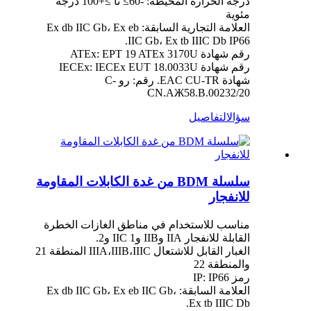
درجة الحرارة المحيطة: -60≥ تا ≥+100 درجة
مئوية
العلامة التجارية السابقة: Ex db IIC Gb، Ex eb
IIC Gb، Ex tb IIIC Db IP66.
رقم شهادة ATEx: EPT 19 ATEx 3170U
رقم شهادة IECEx: IECEx EUT 18.0033U
شهادة EAC CU-TR. رقم: رو C-
CN.AЖ58.B.00232/20
سؤال
التفاصيل
سلسلة BDM من غدة الكابلات المقاومة
للانفجار
مناسب للاستخدام في مناطق الغازات الخطرة
القابلة للانفجار IIA وIIB وIIC 1 و2.
الغبار القابل للاشتعال IIIA،IIIB،IIIC المنطقة 21
والمنطقة 22
رمز IP: IP66
العلامة السابقة: Ex db IIC Gb، Ex eb IIC Gb،
Ex tb IIIC Db.