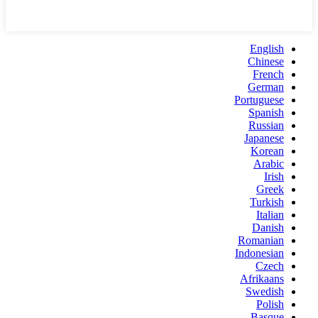
English
Chinese
French
German
Portuguese
Spanish
Russian
Japanese
Korean
Arabic
Irish
Greek
Turkish
Italian
Danish
Romanian
Indonesian
Czech
Afrikaans
Swedish
Polish
Basque