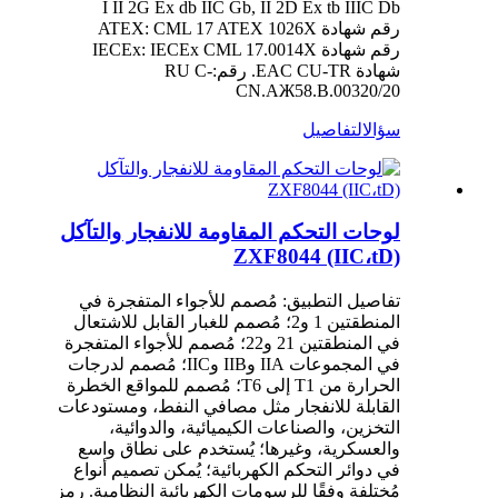
I II 2G Ex db IIC Gb, II 2D Ex tb IIIC Db
رقم شهادة ATEX: CML 17 ATEX 1026X
رقم شهادة IECEx: IECEx CML 17.0014X
شهادة EAC CU-TR. رقم:RU C-
CN.AЖ58.B.00320/20
سؤال
التفاصيل
لوحات التحكم المقاومة للانفجار والتآكل
ZXF8044 (IIC،tD)
تفاصيل التطبيق: مُصمم للأجواء المتفجرة في
المنطقتين 1 و2؛ مُصمم للغبار القابل للاشتعال
في المنطقتين 21 و22؛ مُصمم للأجواء المتفجرة
في المجموعات IIA وIIB وIIC؛ مُصمم لدرجات
الحرارة من T1 إلى T6؛ مُصمم للمواقع الخطرة
القابلة للانفجار مثل مصافي النفط، ومستودعات
التخزين، والصناعات الكيميائية، والدوائية،
والعسكرية، وغيرها؛ يُستخدم على نطاق واسع
في دوائر التحكم الكهربائية؛ يُمكن تصميم أنواع
مُختلفة وفقًا للرسومات الكهربائية النظامية. رمز