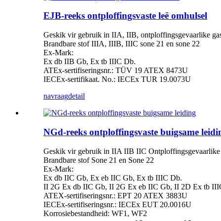
EJB-reeks ontploffingsvaste leë omhulsel
Geskik vir gebruik in IIA, IIB, ontploffingsgevaarlike ga
Brandbare stof IIIA, IIIB, IIIC sone 21 en sone 22
Ex-Mark:
Ex db IIB Gb, Ex tb IIIC Db.
ATEx-sertifiseringsnr.: TÜV 19 ATEX 8473U
IECEx-sertifikaat. No.: IECEx TUR 19.0073U
navraag
detail
NGd-reeks ontploffingsvaste buigsame leidi
Geskik vir gebruik in IIA IIB IIC Ontploffingsgevaarlik
Brandbare stof Sone 21 en Sone 22
Ex-Mark:
Ex db IIC Gb, Ex eb IIC Gb, Ex tb IIIC Db.
II 2G Ex db IIC Gb, II 2G Ex eb IIC Gb, II 2D Ex tb II
ATEX-sertifiseringsnr.: EPT 20 ATEX 3883U
IECEx-sertifiseringsnr.: IECEx EUT 20.0016U
Korrosiebestandheid: WF1, WF2