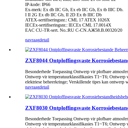
IP-kode: IP66
Ex-merk: Ex db IIC Gb, Ex eb IIC Gb, Ex tb IIIC Db.
I II 2G Ex db IIC Gb, II 2D Ex tb IIIC Db
ATEX-sertifiseringsnr.: CML 17 ATEX 1026X
IECEx-sertifiseringsnr.: IECEx CML 17.0014X
EAC CU-TR-sert. No.:RU C-CN.AЖ58.B.00320/20
navraag
detail
ZXF8044 Ontploffingsvaste Korrosiebestand
Besonderhede Toepassing Ontwerp vir plofbare atmosfere
Ontwerp vir temperatuurklassifikasies T1~T6; Ontwerp vir
elektriese beheerkringe; Verskillende tipes kan ontwerp w
navraag
detail
ZXF8030 Ontploffingsvaste Korrosiebestan
Besonderhede Toepassing Ontwerp vir plofbare atmosfere
Ontwerp vir temperatuurklassifikasies T1~T6; Ontwerp vir