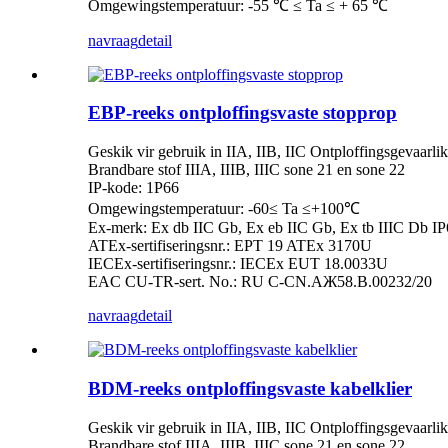
Omgewingstemperatuur: -55 ℃ ≤ Ta ≤ + 65 ℃
navraag
detail
EBP-reeks ontploffingsvaste stopprop
Geskik vir gebruik in IIA, IIB, IIC Ontploffingsgevaarlik
Brandbare stof IIIA, IIIB, IIIC sone 21 en sone 22
IP-kode: 1P66
Omgewingstemperatuur: -60≤ Ta ≤+100℃
Ex-merk: Ex db IIC Gb, Ex eb IIC Gb, Ex tb IIIC Db IP
ATEx-sertifiseringsnr.: EPT 19 ATEx 3170U
IECEx-sertifiseringsnr.: IECEx EUT 18.0033U
EAC CU-TR-sert. No.: RU C-CN.AЖ58.B.00232/20
navraag
detail
BDM-reeks ontploffingsvaste kabelklier
Geskik vir gebruik in IIA, IIB, IIC Ontploffingsgevaarlik
Brandbare stof IIIA, IIIB, IIIC sone 21 en sone 22