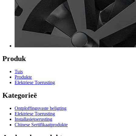
Produk
Tuis
Produkte
Elektriese Toerusting
Kategorieë
Ontploffingsvaste beligting
Elektriese Toerusting
Installasietoerusting
Chinese Sertifikaatprodukte