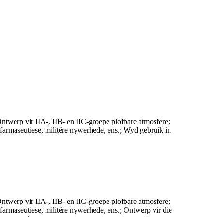
twerp vir IIA-, IIB- en IIC-groepe plofbare atmosfere;
 farmaseutiese, militêre nywerhede, ens.; Wyd gebruik in
twerp vir IIA-, IIB- en IIC-groepe plofbare atmosfere;
farmaseutiese, militêre nywerhede, ens.; Ontwerp vir die