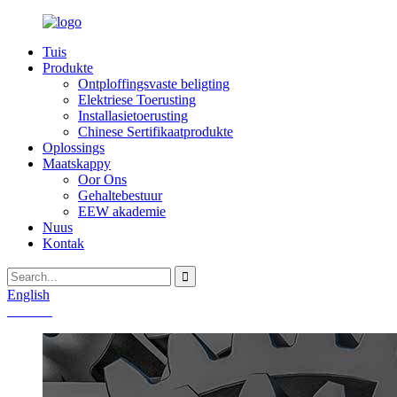
Tuis
Produkte
Ontploffingsvaste beligting
Elektriese Toerusting
Installasietoerusting
Chinese Sertifikaatprodukte
Oplossings
Maatskappy
Oor Ons
Gehaltebestuur
EEW akademie
Nuus
Kontak
English
Chinese