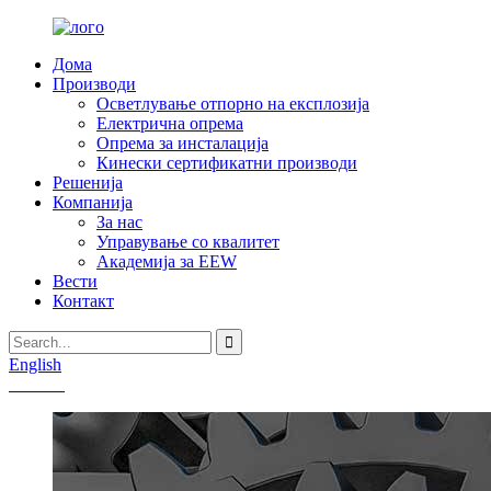
Дома
Производи
Осветлување отпорно на експлозија
Електрична опрема
Опрема за инсталација
Кинески сертификатни производи
Решенија
Компанија
За нас
Управување со квалитет
Академија за EEW
Вести
Контакт
English
Chinese