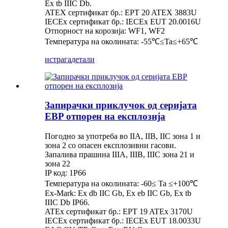
Ex tb IIIC Db.
ATEX сертификат бр.: EPT 20 ATEX 3883U
IECEx сертификат бр.: IECEx EUT 20.0016U
Отпорност на корозија: WF1, WF2
Температура на околината: -55℃≤Ta≤+65℃
истрага
детали
Запирачки приклучок од серијата
EBP отпорен на експлозија
Погодно за употреба во IIA, IIB, IIC зона 1 и
зона 2 со опасен експлозивни гасови.
Запалива прашина IIIA, IIIB, IIIC зона 21 и
зона 22
IP код: 1P66
Температура на околината: -60≤ Ta ≤+100℃
Ex-Mark: Ex db IIC Gb, Ex eb IIC Gb, Ex tb
IIIC Db IP66.
ATEx сертификат бр.: EPT 19 ATEx 3170U
IECEx сертификат бр.: IECEx EUT 18.0033U