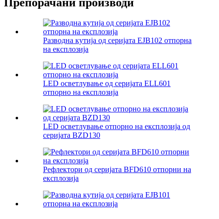
Препорачани производи
Разводна кутија од серијата EJB102 отпорна
на експлозија
LED осветлување од серијата ELL601
отпорно на експлозија
LED осветлување отпорно на експлозија од
серијата BZD130
Рефлектори од серијата BFD610 отпорни на
експлозија