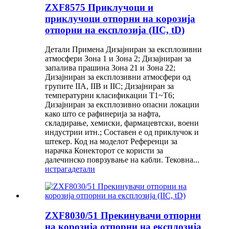
ZXF8575 Приклучоци и
приклучоци отпорни на корозија
отпорни на експлозија (IIC, tD)
Детали Примена Дизајниран за експлозивни
атмосфери Зона 1 и Зона 2; Дизајниран за
запалива прашина Зона 21 и Зона 22;
Дизајниран за експлозивни атмосфери од
групите IIA, IIB и IIC; Дизајниран за
температурни класификации T1~T6;
Дизајниран за експлозивно опасни локации
како што се рафинерија за нафта,
складирање, хемиски, фармацевтски, воени
индустрии итн.; Составен е од приклучок и
штекер. Код на моделот Референци за
нарачка Конекторот се користи за
далечинско поврзување на кабли. Тековна...
истрага
детали
ZXF8030/51 Прекинувачи отпорни
на корозија отпорни на експлозија