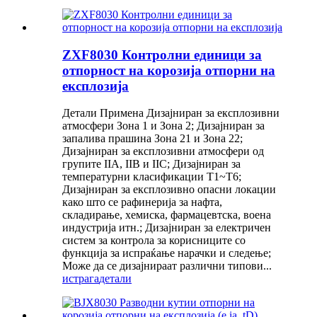
ZXF8030 Контролни единици за
отпорност на корозија отпорни на
експлозија
Детали Примена Дизајниран за експлозивни
атмосфери Зона 1 и Зона 2; Дизајниран за
запалива прашина Зона 21 и Зона 22;
Дизајниран за експлозивни атмосфери од
групите IIA, IIB и IIC; Дизајниран за
температурни класификации T1~T6;
Дизајниран за експлозивно опасни локации
како што се рафинерија за нафта,
складирање, хемиска, фармацевтска, воена
индустрија итн.; Дизајниран за електричен
систем за контрола за корисниците со
функција за испраќање нарачки и следење;
Може да се дизајнираат различни типови...
истрага
детали