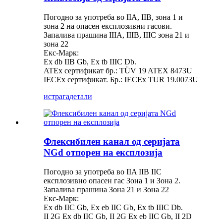
Погодно за употреба во IIA, IIB, зона 1 и
зона 2 на опасен експлозивни гасови.
Запалива прашина IIIA, IIIB, IIIC зона 21 и
зона 22
Екс-Марк:
Ex db IIB Gb, Ex tb IIIC Db.
ATEx сертификат бр.: TÜV 19 ATEX 8473U
IECEx сертификат. Бр.: IECEx TUR 19.0073U
истрага
детали
Флексибилен канал од серијата
NGd отпорен на експлозија
Погодно за употреба во IIA IIB IIC
експлозивно опасен гас Зона 1 и Зона 2.
Запалива прашина Зона 21 и Зона 22
Екс-Марк:
Ex db IIC Gb, Ex eb IIC Gb, Ex tb IIIC Db.
II 2G Ex db IIC Gb, II 2G Ex eb IIC Gb, II 2D