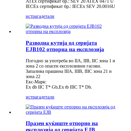
ATEx сертификат бр.: SEV 20 ATEX 0471 U
IECEx сертификат бр.: IECEx SEV 20.0016U
истрага
детали
Разводна кутија од серијата
EJB102 отпорна на експлозија
Погодно за употреба во IIA, IIB, IIC зона 1 и
зона 2 со опасен експлозивни гасови.
Запалива прашина IIIA, IIIB, IIIC зона 21 и
зона 22
Екс-Марк:
Ex db IIC T* Gb,Ex tb IIIC T* Db.
истрага
детали
Празен куќиште отпорно на
експлозија од серијата EJB