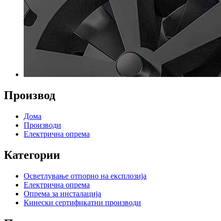
Производ
Дома
Производи
Електрична опрема
Категории
Осветлување отпорно на експлозија
Електрична опрема
Опрема за инсталација
Кинески сертификатни производи