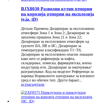
BJX8030 Разводни кутии отпорни
на корозија отпорни на експлозија
(e,ia, tD)
Детали Примена Дизајниран за експлозивни
атмосфери Зона 1 и Зона 2; Дизајниран за
запалива прашина Зона 21 и Зона 22;
Дизајниран за експлозивни атмосфери од
групите IIA, IIB и IIC; Дизајниран за
температурни класификации T1~T6;
Дизајниран за експлозивно опасни локации
како што се рафинерија за нафта,
складирање, хемиска, фармацевтска, воена
индустрија итн. Дизајниран за ожичување/
разгранување. Код на моделот Референци за
нарачка Нормалното напојување за влезниот
уред е во обичен тип. Други бараат...
истрага
детали