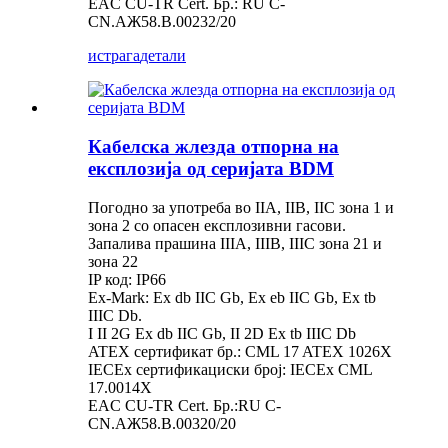
EAC CU-TR Cert. Бр.: RU C-
CN.AЖ58.B.00232/20
истрага
детали
Кабелска жлезда отпорна на
експлозија од серијата BDM
Погодно за употреба во IIA, IIB, IIC зона 1 и
зона 2 со опасен експлозивни гасови.
Запалива прашина IIIA, IIIB, IIIC зона 21 и
зона 22
IP код: IP66
Ex-Mark: Ex db IIC Gb, Ex eb IIC Gb, Ex tb
IIIC Db.
I II 2G Ex db IIC Gb, II 2D Ex tb IIIC Db
ATEX сертификат бр.: CML 17 ATEX 1026X
IECEx сертификациски број: IECEx CML
17.0014X
EAC CU-TR Cert. Бр.:RU C-
CN.AЖ58.B.00320/20