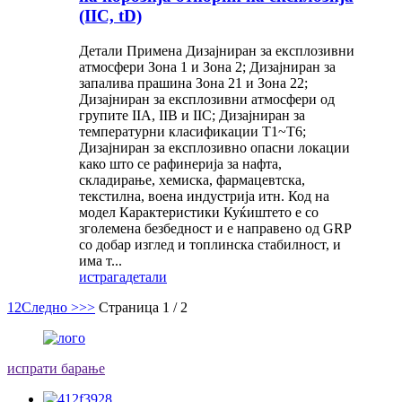
(IIC, tD)
Детали Примена Дизајниран за експлозивни
атмосфери Зона 1 и Зона 2; Дизајниран за
запалива прашина Зона 21 и Зона 22;
Дизајниран за експлозивни атмосфери од
групите IIA, IIB и IIC; Дизајниран за
температурни класификации T1~T6;
Дизајниран за експлозивно опасни локации
како што се рафинерија за нафта,
складирање, хемиска, фармацевтска,
текстилна, воена индустрија итн. Код на
модел Карактеристики Куќиштето е со
зголемена безбедност и е направено од GRP
со добар изглед и топлинска стабилност, и
има т...
истрага
детали
1
2
Следно >
>>
Страница 1 / 2
испрати барање