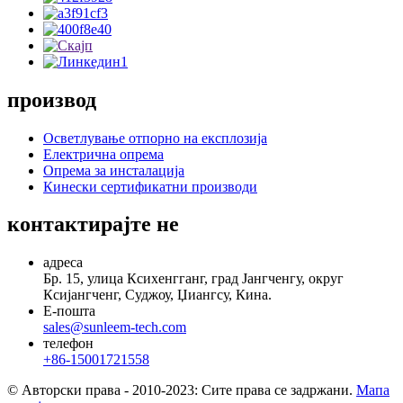
производ
Осветлување отпорно на експлозија
Електрична опрема
Опрема за инсталација
Кинески сертификатни производи
контактирајте не
адреса
Бр. 15, улица Ксихенгганг, град Јангченгу, округ
Ксијангченг, Суджоу, Џиангсу, Кина.
Е-пошта
sales@sunleem-tech.com
телефон
+86-15001721558
© Авторски права - 2010-2023: Сите права се задржани.
Мапа