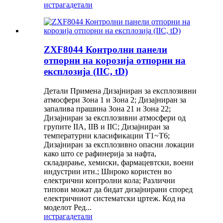
истрага
детали
ZXF8044 Контролни панели
отпорни на корозија отпорни на
експлозија (IIC, tD)
Детали Примена Дизајниран за експлозивни
атмосфери Зона 1 и Зона 2; Дизајниран за
запалива прашина Зона 21 и Зона 22;
Дизајниран за експлозивни атмосфери од
групите IIA, IIB и IIC; Дизајниран за
температурни класификации T1~T6;
Дизајниран за експлозивно опасни локации
како што се рафинерија за нафта,
складирање, хемиски, фармацевтски, воени
индустрии итн.; Широко користен во
електрични контролни кола; Различни
типови можат да бидат дизајнирани според
електричниот систематски цртеж. Код на
моделот Ред...
истрага
детали