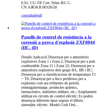
EAC CU-TR Cert. Núm.:RU C-
CN.AЖ58.B.00320/20
consulta
detall
Panells de control de resistència a la
corrosió a prova d'explosió ZXF8044
(IIC, tD)
Detalls Aplicació Dissenyat per a atmosferes
explosives Zona 1 i Zona 2; Dissenyat per a pols
combustible Zona 21 i Zona 22; Dissenyat per a
atmosferes explosives dels grups IIA, IIB i IIC;
Dissenyat per a classificacions de temperatura T1
~ T6; Dissenyat per a llocs perillosos per a
explosius com ara refineries de petroli,
emmagatzematge, productes químics,
farmacèutics, indústries militars, etc.; Ampliament
utilitzat en circuits de control elèctric; Es poden
dissenyar diferents tipus segons el dibuix
sistemàtic elèctric. Model Codi Ord...