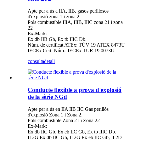
Apte per a ús a IIA, IIB, gasos perillosos
d'explosió zona 1 i zona 2.
Pols combustible IIIA, IIIB, IIIC zona 21 i zona
22
Ex-Mark:
Ex db IIB Gb, Ex tb IIIC Db.
Núm. de certificat ATEx: TÜV 19 ATEX 8473U
IECEx Cert. Núm.: IECEx TUR 19.0073U
consulta
detall
Conducte flexible a prova d'explosió
de la sèrie NGd
Apte per a ús en IIA IIB IIC Gas perillós
d'explosió Zona 1 i Zona 2.
Pols combustible Zona 21 i Zona 22
Ex-Mark:
Ex db IIC Gb, Ex eb IIC Gb, Ex tb IIIC Db.
II 2G Ex db IIC Gb, II 2G Ex eb IIC Gb, II 2D