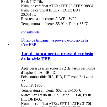
Ex tb IIIC Db.
Núm. de certificat ATEX: EPT 20 ATEX 3883U
Núm. de certificat IECEx: IECEx EUT
20.0016U
Resistència a la corrosió: WF1, WF2
Temperatura ambient: -55 ℃ ≤ Ta ≤ + 65 ℃
consulta
detall
Tap de tancament a prova d'explosió
de la sèrie EBP
Apte per a ús a les zones 1 i 2 de gasos perillosos
d'explosió IIA, IIB, IIC.
Pols combustible IIIA, IIIB, IIIC zona 21 i zona
22
Codi IP: 1P66
Temperatura ambient: -60≤ Ta ≤+100℃
Marca Ex: Ex db IIC Gb, Ex eb IIC Gb, Ex tb
IIIC Db IP66.
Núm. de certificat ATEx: EPT 19 ATEx 3170U