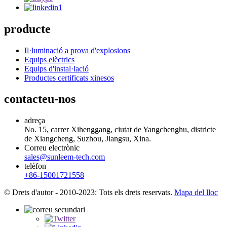
producte
Il·luminació a prova d'explosions
Equips elèctrics
Equips d'instal·lació
Productes certificats xinesos
contacteu-nos
adreça
No. 15, carrer Xihenggang, ciutat de Yangchenghu, districte
de Xiangcheng, Suzhou, Jiangsu, Xina.
Correu electrònic
sales@sunleem-tech.com
telèfon
+86-15001721558
© Drets d'autor - 2010-2023: Tots els drets reservats.
Mapa del lloc