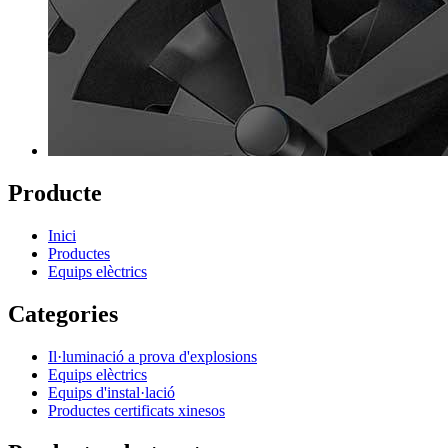
Producte
Inici
Productes
Equips elèctrics
Categories
Il·luminació a prova d'explosions
Equips elèctrics
Equips d'instal·lació
Productes certificats xinesos