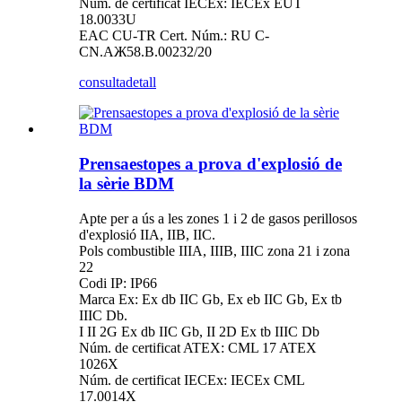
Núm. de certificat IECEx: IECEx EUT
18.0033U
EAC CU-TR Cert. Núm.: RU C-
CN.AЖ58.B.00232/20
consulta
detall
Prensaestopes a prova d'explosió de
la sèrie BDM
Apte per a ús a les zones 1 i 2 de gasos perillosos
d'explosió IIA, IIB, IIC.
Pols combustible IIIA, IIIB, IIIC zona 21 i zona
22
Codi IP: IP66
Marca Ex: Ex db IIC Gb, Ex eb IIC Gb, Ex tb
IIIC Db.
I II 2G Ex db IIC Gb, II 2D Ex tb IIIC Db
Núm. de certificat ATEX: CML 17 ATEX
1026X
Núm. de certificat IECEx: IECEx CML
17.0014X