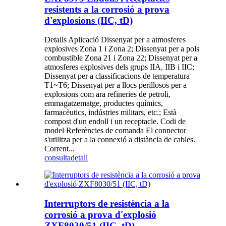
resistents a la corrosió a prova
d'explosions (IIC, tD)
Detalls Aplicació Dissenyat per a atmosferes
explosives Zona 1 i Zona 2; Dissenyat per a pols
combustible Zona 21 i Zona 22; Dissenyat per a
atmosferes explosives dels grups IIA, IIB i IIC;
Dissenyat per a classificacions de temperatura
T1~T6; Dissenyat per a llocs perillosos per a
explosions com ara refineries de petroli,
emmagatzematge, productes químics,
farmacèutics, indústries militars, etc.; Està
compost d'un endoll i un receptacle. Codi de
model Referències de comanda El connector
s'utilitza per a la connexió a distància de cables.
Corrent...
consulta
detall
Interruptors de resistència a la
corrosió a prova d'explosió
ZXF8030/51 (IIC, tD)