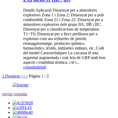
Detalls Aplicació Dissenyat per a atmosferes
explosives Zona 1 i Zona 2; Dissenyat per a pols
combustible Zona 21 i Zona 22; Dissenyat per a
atmosferes explosives dels grups IIA, IIB i IIC;
Dissenyat per a classificacions de temperatura
T1~T6; Dissenyat per a llocs perillosos per a
explosius com ara refineries de petroli,
emmagatzematge, productes químics,
farmacèutics, tèxtils, indústries militars, etc. Codi
del model Característiques La carcassa té una
seguretat augmentada i està feta de GRP amb bon
aspecte i estabilitat tèrmica, i té t...
consulta
detall
1
2
Següent >
>>
Pàgina 1 / 2
enviar consulta