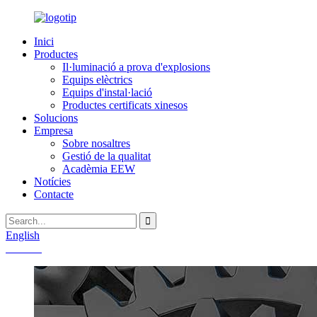
Inici
Productes
Il·luminació a prova d'explosions
Equips elèctrics
Equips d'instal·lació
Productes certificats xinesos
Solucions
Empresa
Sobre nosaltres
Gestió de la qualitat
Acadèmia EEW
Notícies
Contacte
English
Chinese