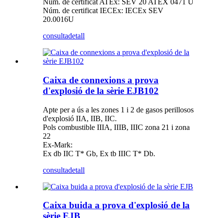
Núm. de certificat ATEx: SEV 20 ATEX 0471 U
Núm. de certificat IECEx: IECEx SEV
20.0016U
consulta
detall
Caixa de connexions a prova
d'explosió de la sèrie EJB102
Apte per a ús a les zones 1 i 2 de gasos perillosos
d'explosió IIA, IIB, IIC.
Pols combustible IIIA, IIIB, IIIC zona 21 i zona
22
Ex-Mark:
Ex db IIC T* Gb, Ex tb IIIC T* Db.
consulta
detall
Caixa buida a prova d'explosió de la
sèrie EJB