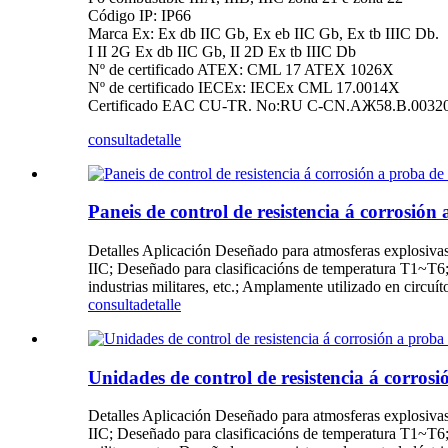
Código IP: IP66
Marca Ex: Ex db IIC Gb, Ex eb IIC Gb, Ex tb IIIC Db.
I II 2G Ex db IIC Gb, II 2D Ex tb IIIC Db
Nº de certificado ATEX: CML 17 ATEX 1026X
Nº de certificado IECEx: IECEx CML 17.0014X
Certificado EAC CU-TR. No:RU C-CN.AЖ58.B.00320
consulta
detalle
Paneis de control de resistencia á corrosió
Detalles Aplicación Deseñado para atmosferas explosiva
IIC; Deseñado para clasificacións de temperatura T1~T6;
industrias militares, etc.; Amplamente utilizado en circu
consulta
detalle
Unidades de control de resistencia á corro
Detalles Aplicación Deseñado para atmosferas explosiva
IIC; Deseñado para clasificacións de temperatura T1~T6;