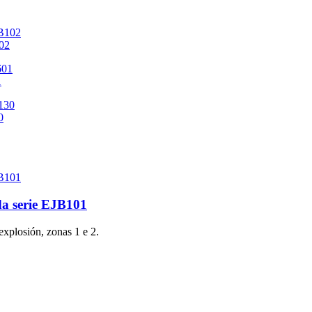
102
1
0
da serie EJB101
explosión, zonas 1 e 2.