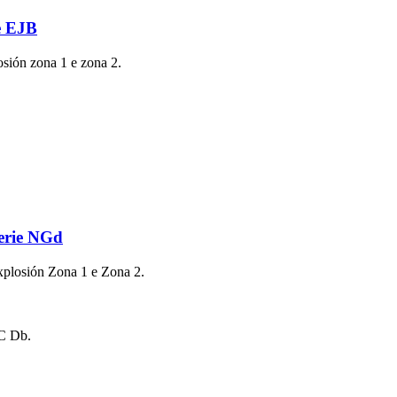
ie EJB
osión zona 1 e zona 2.
serie NGd
xplosión Zona 1 e Zona 2.
IC Db.