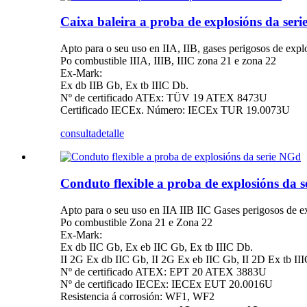
Caixa baleira a proba de explosións da ser
Apto para o seu uso en IIA, IIB, gases perigosos de expl
Po combustible IIIA, IIIB, IIIC zona 21 e zona 22
Ex-Mark:
Ex db IIB Gb, Ex tb IIIC Db.
Nº de certificado ATEx: TÜV 19 ATEX 8473U
Certificado IECEx. Número: IECEx TUR 19.0073U
consulta
detalle
Conduto flexible a proba de explosións da 
Apto para o seu uso en IIA IIB IIC Gases perigosos de e
Po combustible Zona 21 e Zona 22
Ex-Mark:
Ex db IIC Gb, Ex eb IIC Gb, Ex tb IIIC Db.
II 2G Ex db IIC Gb, II 2G Ex eb IIC Gb, II 2D Ex tb II
Nº de certificado ATEX: EPT 20 ATEX 3883U
Nº de certificado IECEx: IECEx EUT 20.0016U
Resistencia á corrosión: WF1, WF2