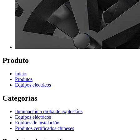
Produto
Inicio
Produtos
Equipos eléctricos
Categorías
Iluminación a proba de explosións
Equipos eléctricos
Equipos de instalación
Produtos certificados chineses