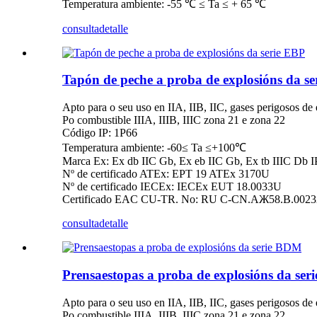
Temperatura ambiente: -55 ℃ ≤ Ta ≤ + 65 ℃
consulta
detalle
Tapón de peche a proba de explosións da s
Apto para o seu uso en IIA, IIB, IIC, gases perigosos de 
Po combustible IIIA, IIIB, IIIC zona 21 e zona 22
Código IP: 1P66
Temperatura ambiente: -60≤ Ta ≤+100℃
Marca Ex: Ex db IIC Gb, Ex eb IIC Gb, Ex tb IIIC Db I
Nº de certificado ATEx: EPT 19 ATEx 3170U
Nº de certificado IECEx: IECEx EUT 18.0033U
Certificado EAC CU-TR. No: RU C-CN.AЖ58.B.0023
consulta
detalle
Prensaestopas a proba de explosións da se
Apto para o seu uso en IIA, IIB, IIC, gases perigosos de 
Po combustible IIIA, IIIB, IIIC zona 21 e zona 22