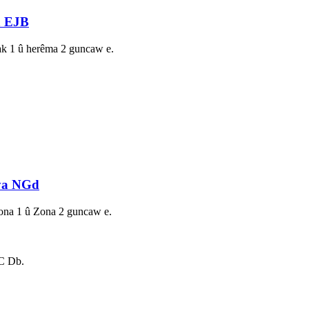
a EJB
rnak 1 û herêma 2 guncaw e.
iya NGd
 Zona 1 û Zona 2 guncaw e.
IC Db.