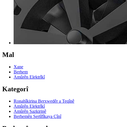
Mal
Xane
Berhem
Amûrên Elektrîkî
Kategorî
Ronahîkirina Berxwedêr a Teqînê
Amûrên Elektrîkî
Amûrên Sazkirinê
Berhemên Sertîfîkaya Çînî