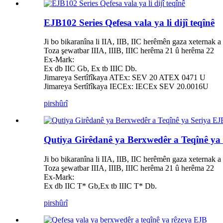
EJB102 Series Qefesa vala ya li dijî teqînê
Ji bo bikaranîna li IIA, IIB, IIC herêmên gaza xeternak 
Toza şewatbar IIIA, IIIB, IIIC herêma 21 û herêma 22
Ex-Mark:
Ex db IIC Gb, Ex tb IIIC Db.
Jimareya Sertîfîkaya ATEx: SEV 20 ATEX 0471 U
Jimareya Sertîfîkaya IECEx: IECEx SEV 20.0016U
pirs
hûrî
Qutiya Girêdanê ya Berxwedêr a Teqînê ya
Ji bo bikaranîna li IIA, IIB, IIC herêmên gaza xeternak 
Toza şewatbar IIIA, IIIB, IIIC herêma 21 û herêma 22
Ex-Mark:
Ex db IIC T* Gb,Ex tb IIIC T* Db.
pirs
hûrî