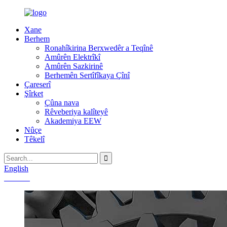
Xane
Berhem
Ronahîkirina Berxwedêr a Teqînê
Amûrên Elektrîkî
Amûrên Sazkirinê
Berhemên Sertîfîkaya Çînî
Çareserî
Şîrket
Çûna nava
Rêveberiya kalîteyê
Akademiya EEW
Nûçe
Têkelî
English
Chinese