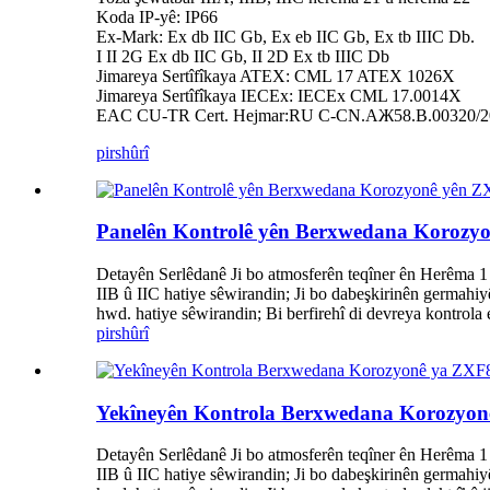
Koda IP-yê: IP66
Ex-Mark: Ex db IIC Gb, Ex eb IIC Gb, Ex tb IIIC Db.
I II 2G Ex db IIC Gb, II 2D Ex tb IIIC Db
Jimareya Sertîfîkaya ATEX: CML 17 ATEX 1026X
Jimareya Sertîfîkaya IECEx: IECEx CML 17.0014X
EAC CU-TR Cert. Hejmar:RU C-CN.AЖ58.B.00320/2
pirs
hûrî
Panelên Kontrolê yên Berxwedana Korozyo
Detayên Serlêdanê Ji bo atmosferên teqîner ên Herêma 1
IIB û IIC hatiye sêwirandin; Ji bo dabeşkirinên germahiy
hwd. hatiye sêwirandin; Bi berfirehî di devreya kontrola 
pirs
hûrî
Yekîneyên Kontrola Berxwedana Korozyonê 
Detayên Serlêdanê Ji bo atmosferên teqîner ên Herêma 1
IIB û IIC hatiye sêwirandin; Ji bo dabeşkirinên germahiy