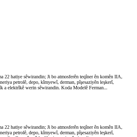
 22 hatiye sêwirandin; Ji bo atmosferên teqîner ên komên IIA,
neriya petrolê, depo, kîmyewî, derman, pîşesaziyên leşkerî,
atîk a elektrîkê werin sêwirandin. Koda Modelê Ferman...
 22 hatiye sêwirandin; Ji bo atmosferên teqîner ên komên IIA,
neriya petrolê, depo, kîmyewî, derman, pîşesaziyên leşkerî,