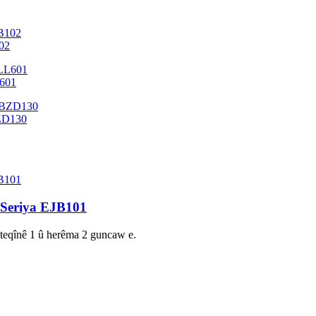
102
L601
BZD130
 Seriya EJB101
a teqînê 1 û herêma 2 guncaw e.