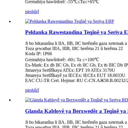
Germahiya hawîrdorê: -55℃≤Ta≤+65℃
pirs
hûrî
Peldanka Rawestandina Teqînê ya Seriya 
Ji bo bikaranîna li IIA, IIB, IIC herêmên gaza xeternak 
Toza şewatbar IIIA, IIIB, IIIC herêma 21 û herêma 22
Koda IP: 1P66
Germahiya hawîrdorê: -60≤ Ta ≤+100℃
Ex-Mark: Ex db IIC Gb, Ex eb IIC Gb, Ex tb IIIC Db IP
Jimareya Sertîfîkaya ATEx: EPT 19 ATEx 3170U
Jimareya Sertîfîkayê ya IECEx: IECEx EUT 18.0033U
EAC CU-TR Cert. Hejmar: RU C-CN.AЖ58.B.00232/
pirs
hûrî
Glanda Kabloyê ya Berxwedêr a Teqînê ya
Ji bo bikaranîna li IIA, IIB, IIC herêmên gaza xeternak 
Toza şewatbar IIIA, IIIB, IIIC herêma 21 û herêma 22