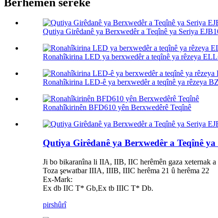
Berhemên sereke
Qutiya Girêdanê ya Berxwedêr a Teqînê ya Seriya EJB
Ronahîkirina LED ya berxwedêr a teqînê ya rêzeya EL
Ronahîkirina LED-ê ya berxwedêr a teqînê ya rêzeya 
Ronahîkirinên BFD610 yên Berxwedêrê Teqînê
Qutiya Girêdanê ya Berxwedêr a Teqînê ya
Ji bo bikaranîna li IIA, IIB, IIC herêmên gaza xeternak 
Toza şewatbar IIIA, IIIB, IIIC herêma 21 û herêma 22
Ex-Mark:
Ex db IIC T* Gb,Ex tb IIIC T* Db.
pirs
hûrî