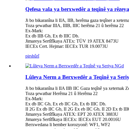
Qefesa vala ya berxwedêr a teqînê ya rêzey
Ji bo bikaranîna li IIA, IIB, herêma gaza teqîner a xete
Toza şewatbar IIIA, IIIB, IIIC herêma 21 û herêma 22
Ex-Mark:
Ex db IIB Gb, Ex tb IIIC Db.
Jimareya Sertîfîkaya ATEx: TÜV 19 ATEX 8473U
IECEx Cert. Hejmar: IECEx TUR 19.0073U
pirs
hûrî
Lûleya Nerm a Berxwedêr a Teqînê ya Ser
Ji bo bikaranîna li IIA IIB IIC Gaza teqînê ya xeternak
Toza şewatbar Herêma 21 û Herêma 22
Ex-Mark:
Ex db IIC Gb, Ex eb IIC Gb, Ex tb IIIC Db.
II 2G Ex db IIC Gb, II 2G Ex eb IIC Gb, II 2D Ex tb II
Jimareya Sertîfîkaya ATEX: EPT 20 ATEX 3883U
Jimareya Sertîfîkaya IECEx: IECEx EUT 20.0016U
Berxwedana li hember korozyonê: WF1, WF2