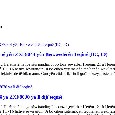
0
nê yên ZXF8044 yên Berxwedêrên Teqînê (IIC, tD)
 û Herêma 2 hatiye sêwirandin; Ji bo toza şewatbar Herêma 21 û Herêma
ê T1~T6 hatiye sêwirandin; Ji bo cihên xeternak ên teqîner ên wekî rafi
elektrîkê de tê bikar anîn; Cureyên cûda dikarin li gorî nexşeya sîstem
ya ZXF8030 ya li dijî teqînê
 û Herêma 2 hatiye sêwirandin; Ji bo toza şewatbar Herêma 21 û Herêma
ê T1~T6 hatiye sêwirandin; Ji bo cihên xeternak ên teqîner ên wekî rafi