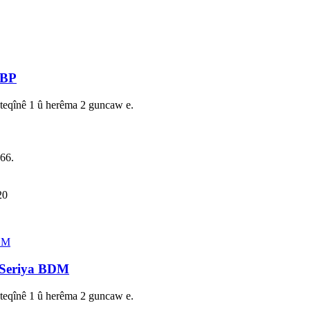
EBP
a teqînê 1 û herêma 2 guncaw e.
66.
20
 Seriya BDM
a teqînê 1 û herêma 2 guncaw e.