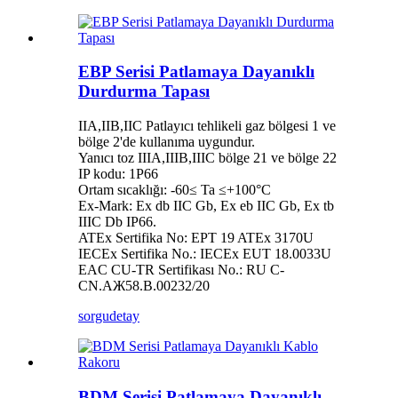
EBP Serisi Patlamaya Dayanıklı
Durdurma Tapası
IIA,IIB,IIC Patlayıcı tehlikeli gaz bölgesi 1 ve
bölge 2'de kullanıma uygundur.
Yanıcı toz IIIA,IIIB,IIIC bölge 21 ve bölge 22
IP kodu: 1P66
Ortam sıcaklığı: -60≤ Ta ≤+100°C
Ex-Mark: Ex db IIC Gb, Ex eb IIC Gb, Ex tb
IIIC Db IP66.
ATEx Sertifika No: EPT 19 ATEx 3170U
IECEx Sertifika No.: IECEx EUT 18.0033U
EAC CU-TR Sertifikası No.: RU C-
CN.AЖ58.B.00232/20
sorgu
detay
BDM Serisi Patlamaya Dayanıklı