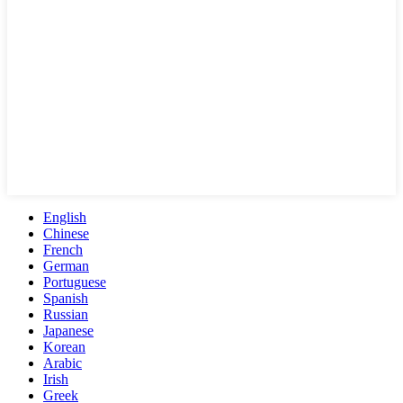
English
Chinese
French
German
Portuguese
Spanish
Russian
Japanese
Korean
Arabic
Irish
Greek