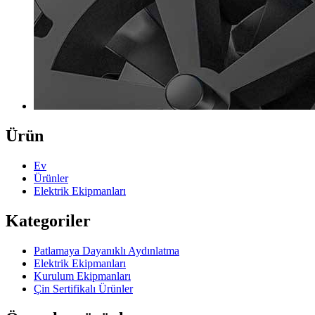
Ürün
Ev
Ürünler
Elektrik Ekipmanları
Kategoriler
Patlamaya Dayanıklı Aydınlatma
Elektrik Ekipmanları
Kurulum Ekipmanları
Çin Sertifikalı Ürünler