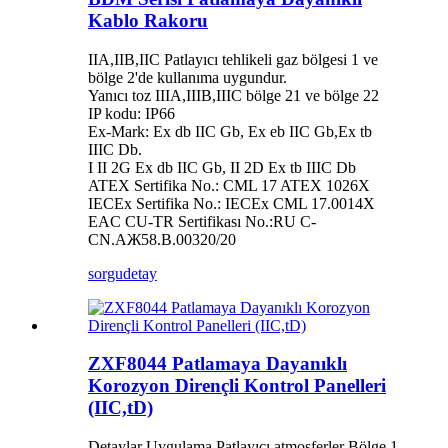
Kablo Rakoru
IIA,IIB,IIC Patlayıcı tehlikeli gaz bölgesi 1 ve
bölge 2'de kullanıma uygundur.
Yanıcı toz IIIA,IIIB,IIIC bölge 21 ve bölge 22
IP kodu: IP66
Ex-Mark: Ex db IIC Gb, Ex eb IIC Gb,Ex tb
IIIC Db.
I II 2G Ex db IIC Gb, II 2D Ex tb IIIC Db
ATEX Sertifika No.: CML 17 ATEX 1026X
IECEx Sertifika No.: IECEx CML 17.0014X
EAC CU-TR Sertifikası No.:RU C-
CN.AЖ58.B.00320/20
sorgu
detay
ZXF8044 Patlamaya Dayanıklı
Korozyon Dirençli Kontrol Panelleri
(IIC,tD)
Detaylar Uygulama Patlayıcı atmosferler Bölge 1