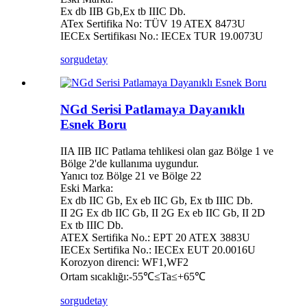
Ex db IIB Gb,Ex tb IIIC Db.
ATex Sertifika No: TÜV 19 ATEX 8473U
IECEx Sertifikası No.: IECEx TUR 19.0073U
sorgu
detay
NGd Serisi Patlamaya Dayanıklı
Esnek Boru
IIA IIB IIC Patlama tehlikesi olan gaz Bölge 1 ve
Bölge 2'de kullanıma uygundur.
Yanıcı toz Bölge 21 ve Bölge 22
Eski Marka:
Ex db IIC Gb, Ex eb IIC Gb, Ex tb IIIC Db.
II 2G Ex db IIC Gb, II 2G Ex eb IIC Gb, II 2D
Ex tb IIIC Db.
ATEX Sertifika No.: EPT 20 ATEX 3883U
IECEx Sertifika No.: IECEx EUT 20.0016U
Korozyon direnci: WF1,WF2
Ortam sıcaklığı:-55℃≤Ta≤+65℃
sorgu
detay