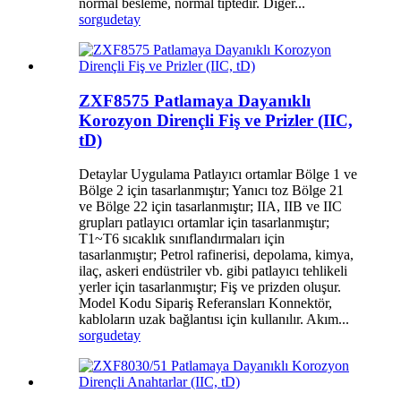
normal besleme, normal tiptedir. Diğer...
sorgu
detay
ZXF8575 Patlamaya Dayanıklı
Korozyon Dirençli Fiş ve Prizler (IIC,
tD)
Detaylar Uygulama Patlayıcı ortamlar Bölge 1 ve
Bölge 2 için tasarlanmıştır; Yanıcı toz Bölge 21
ve Bölge 22 için tasarlanmıştır; IIA, IIB ve IIC
grupları patlayıcı ortamlar için tasarlanmıştır;
T1~T6 sıcaklık sınıflandırmaları için
tasarlanmıştır; Petrol rafinerisi, depolama, kimya,
ilaç, askeri endüstriler vb. gibi patlayıcı tehlikeli
yerler için tasarlanmıştır; Fiş ve prizden oluşur.
Model Kodu Sipariş Referansları Konnektör,
kabloların uzak bağlantısı için kullanılır. Akım...
sorgu
detay