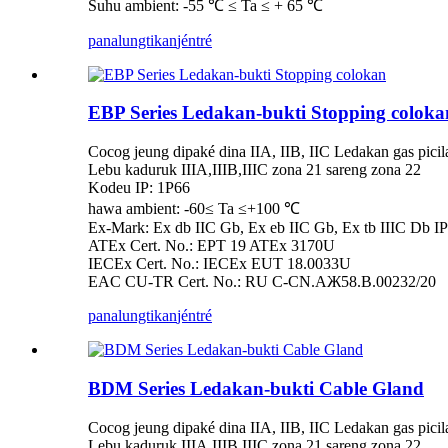
Suhu ambient: -55 ℃ ≤ Ta ≤ + 65 ℃
panalungtikan
jéntré
EBP Series Ledakan-bukti Stopping coloka
Cocog jeung dipaké dina IIA, IIB, IIC Ledakan gas pici
Lebu kaduruk IIIA,IIIB,IIIC zona 21 sareng zona 22
Kodeu IP: 1P66
hawa ambient: -60≤ Ta ≤+100 ℃
Ex-Mark: Ex db IIC Gb, Ex eb IIC Gb, Ex tb IIIC Db IP
ATEx Cert. No.: EPT 19 ATEx 3170U
IECEx Cert. No.: IECEx EUT 18.0033U
EAC CU-TR Cert. No.: RU C-CN.AЖ58.B.00232/20
panalungtikan
jéntré
BDM Series Ledakan-bukti Cable Gland
Cocog jeung dipaké dina IIA, IIB, IIC Ledakan gas pici
Lebu kaduruk IIIA,IIIB,IIIC zona 21 sareng zona 22