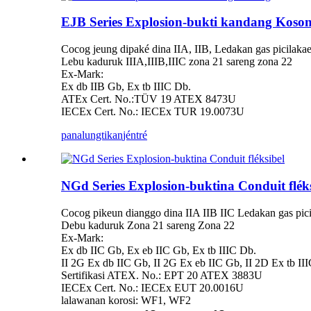
EJB Series Explosion-bukti kandang Koso
Cocog jeung dipaké dina IIA, IIB, Ledakan gas picilaka
Lebu kaduruk IIIA,IIIB,IIIC zona 21 sareng zona 22
Ex-Mark:
Ex db IIB Gb, Ex tb IIIC Db.
ATEx Cert. No.:TÜV 19 ATEX 8473U
IECEx Cert. No.: IECEx TUR 19.0073U
panalungtikan
jéntré
NGd Series Explosion-buktina Conduit fléks
Cocog pikeun dianggo dina IIA IIB IIC Ledakan gas pic
Debu kaduruk Zona 21 sareng Zona 22
Ex-Mark:
Ex db IIC Gb, Ex eb IIC Gb, Ex tb IIIC Db.
II 2G Ex db IIC Gb, II 2G Ex eb IIC Gb, II 2D Ex tb II
Sertifikasi ATEX. No.: EPT 20 ATEX 3883U
IECEx Cert. No.: IECEx EUT 20.0016U
lalawanan korosi: WF1, WF2