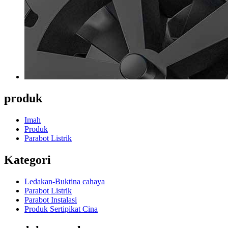
produk
Imah
Produk
Parabot Listrik
Kategori
Ledakan-Buktina cahaya
Parabot Listrik
Parabot Instalasi
Produk Sertipikat Cina