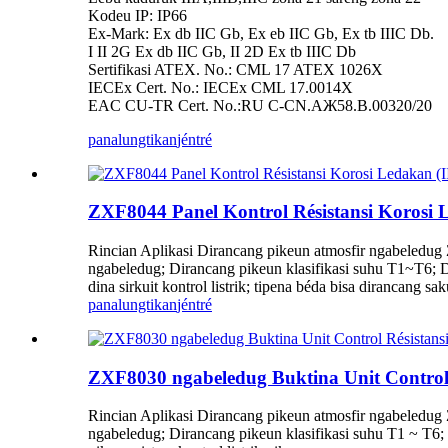
Kodeu IP: IP66
Ex-Mark: Ex db IIC Gb, Ex eb IIC Gb, Ex tb IIIC Db.
I II 2G Ex db IIC Gb, II 2D Ex tb IIIC Db
Sertifikasi ATEX. No.: CML 17 ATEX 1026X
IECEx Cert. No.: IECEx CML 17.0014X
EAC CU-TR Cert. No.:RU C-CN.AЖ58.B.00320/20
panalungtikan
jéntré
ZXF8044 Panel Kontrol Résistansi Korosi 
Rincian Aplikasi Dirancang pikeun atmosfir ngabeledug 
ngabeledug; Dirancang pikeun klasifikasi suhu T1~T6; Di
dina sirkuit kontrol listrik; tipena béda bisa dirancang s
panalungtikan
jéntré
ZXF8030 ngabeledug Buktina Unit Control 
Rincian Aplikasi Dirancang pikeun atmosfir ngabeledug 
ngabeledug; Dirancang pikeun klasifikasi suhu T1 ~ T6; D