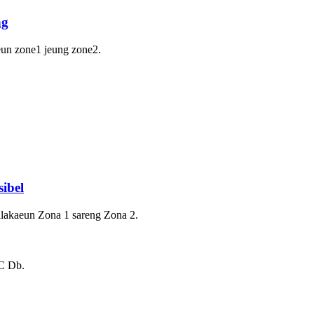
ng
eun zone1 jeung zone2.
ibel
ilakaeun Zona 1 sareng Zona 2.
IC Db.