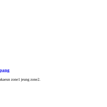
mpang
lakaeun zone1 jeung zone2.