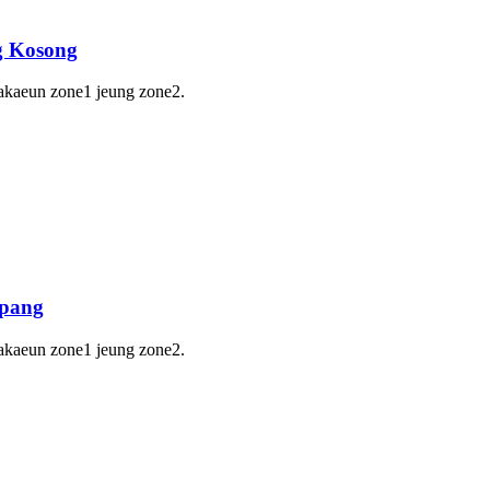
g Kosong
lakaeun zone1 jeung zone2.
mpang
lakaeun zone1 jeung zone2.