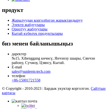
продукт
Жарылуудан корголбогон жарыктандыруу
Электр жабдуулары
Орнотуу жабдуулары
Кытай күбөлүк продуктылары
биз менен байланышыңыз
даректер
№15, Xihenggang көчөсү, Янчэнху шаары, Сянчэн
району, Сучжоу, Цзянсу, Кытай.
E-mail
sales@sunleem-tech.com
телефон
+86-15001721558
© Copyright - 2010-2023 : Бардык укуктар корголгон.
Сайттын
картасы