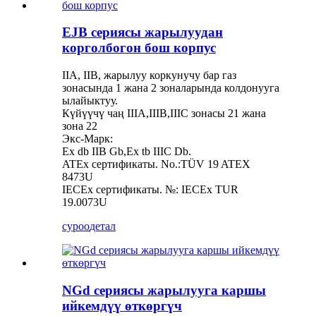
EJB сериясы жарылуудан
корголбогон бош корпус
IIA, IIB, жарылуу коркунучу бар газ
зонасында 1 жана 2 зоналарында колдонууга
ылайыктуу.
Күйүүчү чаң IIIA,IIIB,IIIC зонасы 21 жана
зона 22
Экс-Марк:
Ex db IIB Gb,Ex tb IIIC Db.
ATEx сертификаты. No.:TÜV 19 ATEX
8473U
IECEx сертификаты. №: IECEx TUR
19.0073U
суроо
детал
NGd сериясы жарылууга каршы
ийкемдүү өткөргүч