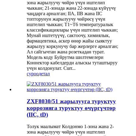
зона жарылуучу чөйрө үчүн иштелип
чыккан; 21-зонада жана 22-зонада күйүүчү
чаңдарга арналган; IIA, IIB жана IIC
топторунун жарылуучу чөйрөсү үчүн
иштелип чыккан; T1~T6 температуралык
классификациялары үчүн иштелип чыккан;
Мунай иштетүүчү, сактоочу, химиялык,
фармацевтика, аскер өнөр жайы сыяктуу
жарылуу коркунучу бар жерлерге арналган;
Ал сайгычтан жана розеткадан турат.
Модель коду Буйрутма шилтемелери
Коннектор кабелдерди алыскы туташтыруу
үчүн колдонулат. Curr...
суроо
детал
ZXF8030/51 жарылууга туруктуу
коррозияга туруктуу өчүргүчтөр
(IIC, tD)
Толук маалымат Колдонмо 1-зона жана 2-
зона жарылуучу чөйрө үчүн иштелип