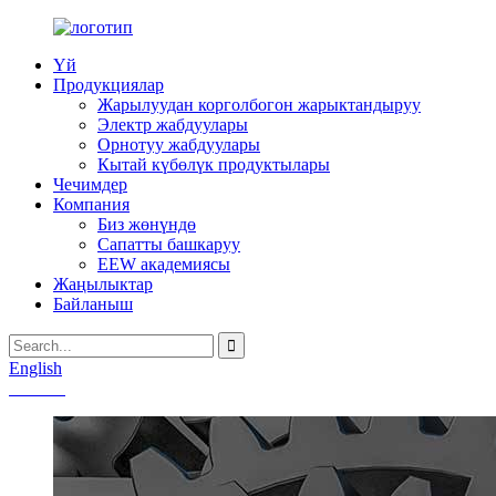
Үй
Продукциялар
Жарылуудан корголбогон жарыктандыруу
Электр жабдуулары
Орнотуу жабдуулары
Кытай күбөлүк продуктылары
Чечимдер
Компания
Биз жөнүндө
Сапатты башкаруу
EEW академиясы
Жаңылыктар
Байланыш
English
Chinese