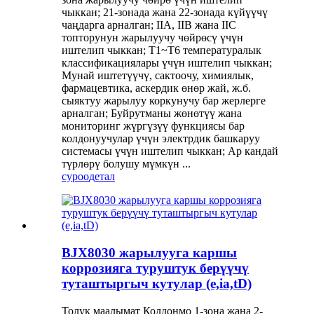
чыккан; 21-зонада жана 22-зонада күйүүчү
чаңдарга арналган; IIA, IIB жана IIC
топторунун жарылуучу чөйрөсү үчүн
иштелип чыккан; T1~T6 температуралык
классификациялары үчүн иштелип чыккан;
Мунай иштетүүчү, сактоочу, химиялык,
фармацевтика, аскердик өнөр жай, ж.б.
сыяктуу жарылуу коркунучу бар жерлерге
арналган; Буйрутманы жөнөтүү жана
мониторинг жүргүзүү функциясы бар
колдонуучулар үчүн электрдик башкаруу
системасы үчүн иштелип чыккан; Ар кандай
түрлөрү болушу мүмкүн ...
суроо
детал
BJX8030 жарылууга каршы
коррозияга туруштук берүүчү
туташтыргыч кутулар (e,ia,tD)
Толук маалымат Колдонмо 1-зона жана 2-