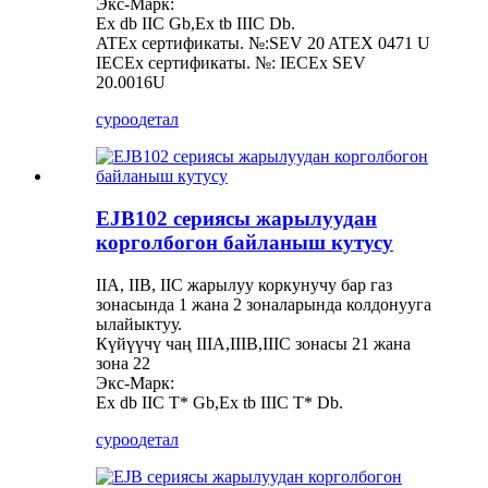
Экс-Марк:
Ex db IIC Gb,Ex tb IIIC Db.
ATEx сертификаты. №:SEV 20 ATEX 0471 U
IECEx сертификаты. №: IECEx SEV
20.0016U
суроо
детал
EJB102 сериясы жарылуудан
корголбогон байланыш кутусу
IIA, IIB, IIC жарылуу коркунучу бар газ
зонасында 1 жана 2 зоналарында колдонууга
ылайыктуу.
Күйүүчү чаң IIIA,IIIB,IIIC зонасы 21 жана
зона 22
Экс-Марк:
Ex db IIC T* Gb,Ex tb IIIC T* Db.
суроо
детал