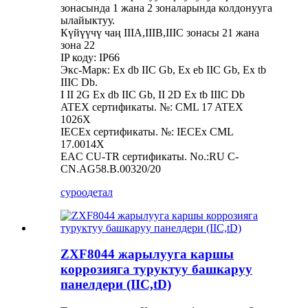
зонасында 1 жана 2 зоналарында колдонууга
ылайыктуу.
Күйүүчү чаң IIIA,IIIB,IIIC зонасы 21 жана
зона 22
IP коду: IP66
Экс-Марк: Ex db IIC Gb, Ex eb IIC Gb, Ex tb
IIIC Db.
I II 2G Ex db IIC Gb, II 2D Ex tb IIIC Db
ATEX сертификаты. №: CML 17 ATEX
1026X
IECEx сертификаты. №: IECEx CML
17.0014X
EAC CU-TR сертификаты. No.:RU C-
CN.AG58.B.00320/20
суроо
детал
ZXF8044 жарылууга каршы
коррозияга туруктуу башкаруу
панелдери (IIC,tD)