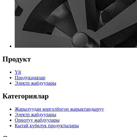
Продукт
Үй
Продукциялар
Электр жабдуулары
Категориялар
Жарылуудан корголбогон жарыктандыруу
Электр жабдуулары
Орнотуу жабдуулары
Кытай күбөлүк продуктылары