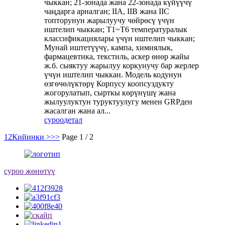
чыккан; 21-зонада жана 22-зонада күйүүчү
чаңдарга арналган; IIA, IIB жана IIC
топторунун жарылуучу чөйрөсү үчүн
иштелип чыккан; T1~T6 температуралык
классификациялары үчүн иштелип чыккан;
Мунай иштетүүчү, кампа, химиялык,
фармацевтика, текстиль, аскер өнөр жайы
ж.б. сыяктуу жарылуу коркунучу бар жерлер
үчүн иштелип чыккан. Модель кодунун
өзгөчөлүктөрү Корпусу коопсуздукту
жогорулатып, сырткы көрүнүшү жана
жылуулуктун туруктуулугу менен GRPден
жасалган жана ал...
суроо
детал
1
2
Кийинки >
>>
Page 1 / 2
суроо жөнөтүү