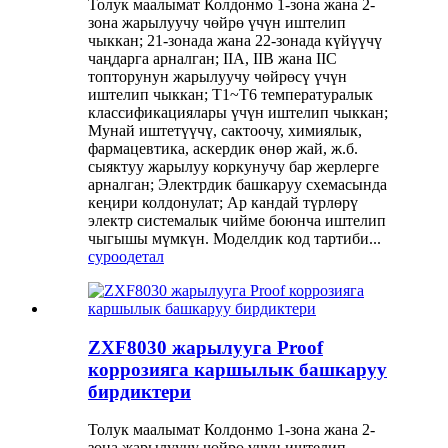
Толук маалымат Колдонмо 1-зона жана 2-
зона жарылуучу чөйрө үчүн иштелип
чыккан; 21-зонада жана 22-зонада күйүүчү
чаңдарга арналган; IIA, IIB жана IIC
топторунун жарылуучу чөйрөсү үчүн
иштелип чыккан; T1~T6 температуралык
классификациялары үчүн иштелип чыккан;
Мунай иштетүүчү, сактоочу, химиялык,
фармацевтика, аскердик өнөр жай, ж.б.
сыяктуу жарылуу коркунучу бар жерлерге
арналган; Электрдик башкаруу схемасында
кеңири колдонулат; Ар кандай түрлөрү
электр системалык чийме боюнча иштелип
чыгышы мүмкүн. Моделдик код тартиби...
суроо
детал
ZXF8030 жарылууга Proof
коррозияга каршылык башкаруу
бирдиктери
Толук маалымат Колдонмо 1-зона жана 2-
зона жарылуучу чөйрө үчүн иштелип