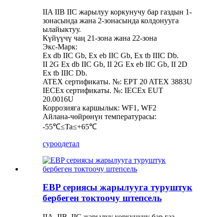
IIA IIB IIC жарылуу коркунучу бар газдын 1-
зонасында жана 2-зонасында колдонууга
ылайыктуу.
Күйүүчү чаң 21-зона жана 22-зона
Экс-Марк:
Ex db IIC Gb, Ex eb IIC Gb, Ex tb IIIC Db.
II 2G Ex db IIC Gb, II 2G Ex eb IIC Gb, II 2D
Ex tb IIIC Db.
ATEX сертификаты. №: EPT 20 ATEX 3883U
IECEx сертификаты. №: IECEx EUT
20.0016U
Коррозияга каршылык: WF1, WF2
Айлана-чөйрөнүн температурасы:
-55℃≤Ta≤+65℃
суроо
детал
EBP сериясы жарылууга туруштук
бербеген токтоочу штепсель
IIA, IIB, IIC жарылуу коркунучу бар газ