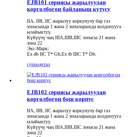
EJB101 сериясы жарылуудан
корголбогон байланыш кутусу
IIA, IIB, IIC жарылуу коркунучу бар газ
зонасында 1 жана 2 зоналарында колдонууга
ылайыктуу.
Күйүүчү чаң IIIA,IIIB,IIIC зонасы 21 жана
зона 22
Экс-Марк:
Ex db IIC T* Gb,Ex tb IIIC T* Db.
суроо
детал
EJB102 сериясы жарылуудан
корголбогон бош корпус
IIA, IIB, IIC жарылуу коркунучу бар газ
зонасында 1 жана 2 зоналарында колдонууга
ылайыктуу.
Күйүүчү чаң IIIA,IIIB,IIIC зонасы 21 жана
зона 22