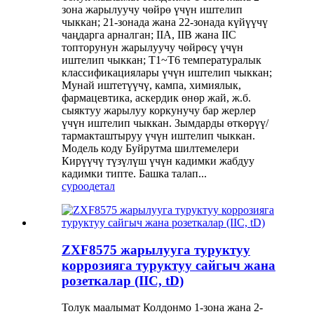
зона жарылуучу чөйрө үчүн иштелип
чыккан; 21-зонада жана 22-зонада күйүүчү
чаңдарга арналган; IIA, IIB жана IIC
топторунун жарылуучу чөйрөсү үчүн
иштелип чыккан; T1~T6 температуралык
классификациялары үчүн иштелип чыккан;
Мунай иштетүүчү, кампа, химиялык,
фармацевтика, аскердик өнөр жай, ж.б.
сыяктуу жарылуу коркунучу бар жерлер
үчүн иштелип чыккан. Зымдарды өткөрүү/
тармакташтыруу үчүн иштелип чыккан.
Модель коду Буйрутма шилтемелери
Кирүүчү түзүлүш үчүн кадимки жабдуу
кадимки типте. Башка талап...
суроо
детал
ZXF8575 жарылууга туруктуу
коррозияга туруктуу сайгыч жана
розеткалар (IIC, tD)
Толук маалымат Колдонмо 1-зона жана 2-