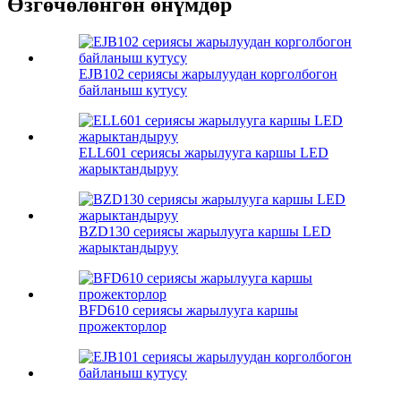
Өзгөчөлөнгөн өнүмдөр
EJB102 сериясы жарылуудан корголбогон
байланыш кутусу
ELL601 сериясы жарылууга каршы LED
жарыктандыруу
BZD130 сериясы жарылууга каршы LED
жарыктандыруу
BFD610 сериясы жарылууга каршы
прожекторлор